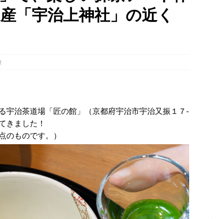
産「宇治上神社」の近く
、「大久保駐屯地夏まつり」で花火が上がりました！【京都府宇治市
幡宮の門前「やわた走井餅老舗」で、ひんやり美味しいかき氷「走井
府八幡市】
グルメ
タ
、クマと思われる動物が確認されました。国道307号奥山田茶屋トンネ
00mの農地【京都府宇治田原町】
NEWS
る宇治茶道場「匠の館」（京都府宇治市宇治又振１７‐
てきました！
点のものです。）