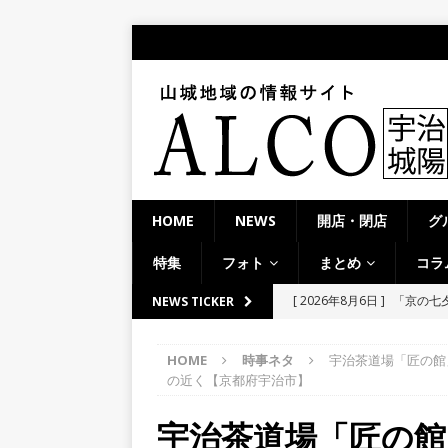
HOME
NEWS
開店・閉店
グ
特集
フォト
まとめ
コラ
[ 2026年8月6日 ]
「京の七夕
NEWS TICKER
【京都府宇治市／２０２６
HOME
時事ネタ
宇治茶道場「匠の館
[ 2026年8月6日 ]
8月8日
の近く【京都府宇治市】
り上がりそう！【京田辺市
宇治茶道場「匠の館
ト