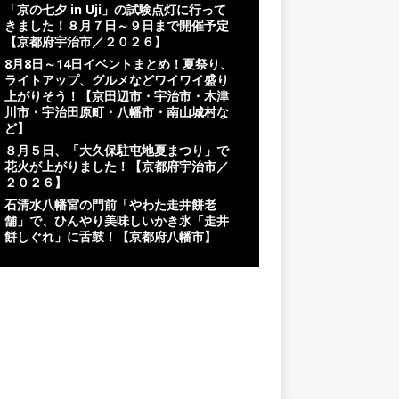
「京の七夕 in Uji」の試験点灯に行って
きました！８月７日～９日まで開催予定
【京都府宇治市／２０２６】
8月8日～14日イベントまとめ！夏祭り、
ライトアップ、グルメなどワイワイ盛り
上がりそう！【京田辺市・宇治市・木津
川市・宇治田原町・八幡市・南山城村な
ど】
８月５日、「大久保駐屯地夏まつり」で
花火が上がりました！【京都府宇治市／
２０２６】
石清水八幡宮の門前「やわた走井餅老
舗」で、ひんやり美味しいかき氷「走井
餅しぐれ」に舌鼓！【京都府八幡市】