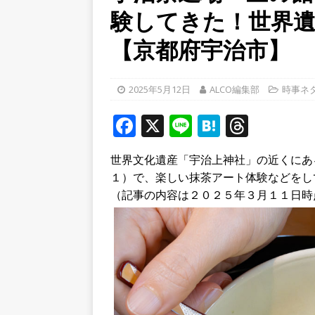
験してきた！世界遺
[ 2026年8月5日 ]
８月５日
／２０２６】
時事ネタ
【京都府宇治市】
[ 2026年8月4日 ]
石清水八
餅しぐれ」に舌鼓！【京都
2025年5月12日
ALCO編集部
時事ネ
[ 2026年8月6日 ]
８月３日
F
X
Li
H
T
ルから甲賀市に向かって約4
a
n
at
h
世界文化遺産「宇治上神社」の近くにあ
c
e
e
r
１）で、楽しい抹茶アート体験などをし
e
n
e
（記事の内容は２０２５年３月１１日時
b
a
a
o
d
o
s
k