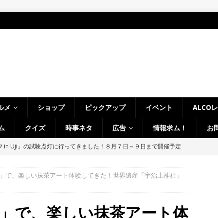
ルメ
ショップ
ピックアップ
イベント
ALCO
ム
クイズ
時事ネタ
広告
情報求ム！
お
 in Uji」の試験点灯に行ってきました！８月７日～９日まで開催予定
】
時事ネタ
」で、楽しい抹茶アート体験してきた！世界遺産「宇治上神社」
～14日イベントまとめ！夏祭り、ライトアップ、グルメなどワイワイ盛
・宇治市・木津川市・宇治田原町・八幡市・南山城村など】
イベン
」で、楽しい抹茶アート体