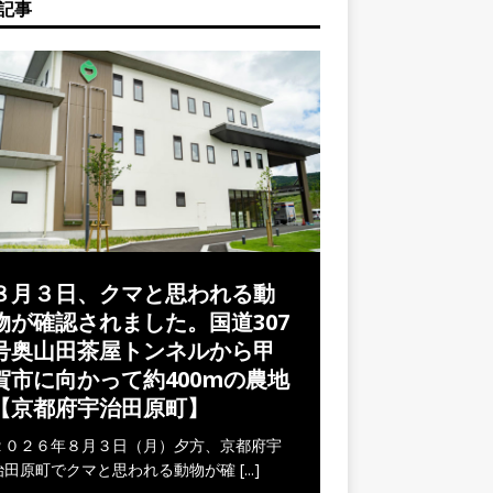
記事
８月３日、クマと思われる動
物が確認されました。国道307
号奥山田茶屋トンネルから甲
賀市に向かって約400mの農地
【京都府宇治田原町】
２０２６年８月３日（月）夕方、京都府宇
治田原町でクマと思われる動物が確
[...]