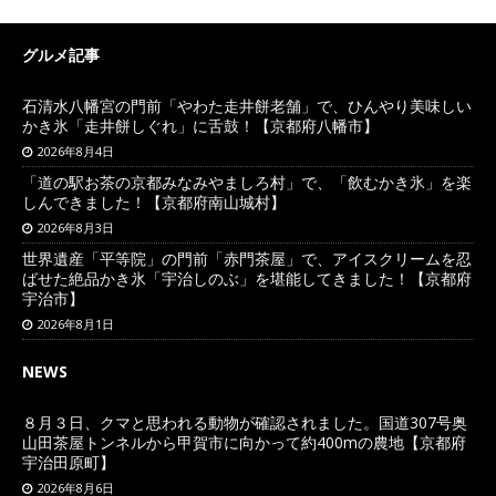
グルメ記事
石清水八幡宮の門前「やわた走井餅老舗」で、ひんやり美味しい
かき氷「走井餅しぐれ」に舌鼓！【京都府八幡市】
2026年8月4日
「道の駅お茶の京都みなみやましろ村」で、「飲むかき氷」を楽
しんできました！【京都府南山城村】
2026年8月3日
世界遺産「平等院」の門前「赤門茶屋」で、アイスクリームを忍
ばせた絶品かき氷「宇治しのぶ」を堪能してきました！【京都府
宇治市】
2026年8月1日
NEWS
８月３日、クマと思われる動物が確認されました。国道307号奥
山田茶屋トンネルから甲賀市に向かって約400mの農地【京都府
宇治田原町】
2026年8月6日