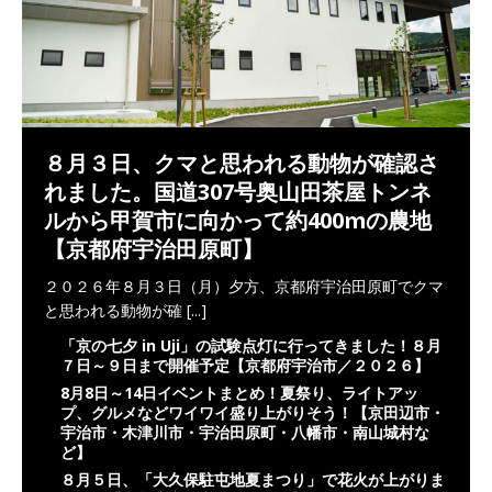
８月３日、クマと思われる動物が確認さ
れました。国道307号奥山田茶屋トンネ
ルから甲賀市に向かって約400mの農地
【京都府宇治田原町】
２０２６年８月３日（月）夕方、京都府宇治田原町でクマ
と思われる動物が確
[...]
「京の七夕 in Uji」の試験点灯に行ってきました！８月
７日～９日まで開催予定【京都府宇治市／２０２６】
8月8日～14日イベントまとめ！夏祭り、ライトアッ
プ、グルメなどワイワイ盛り上がりそう！【京田辺市・
宇治市・木津川市・宇治田原町・八幡市・南山城村な
ど】
８月５日、「大久保駐屯地夏まつり」で花火が上がりま