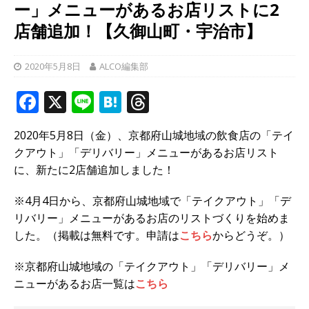
ー」メニューがあるお店リストに2
店舗追加！【久御山町・宇治市】
2020年5月8日
ALCO編集部
F
X
Li
H
T
a
n
at
h
2020年5月8日（金）、京都府山城地域の飲食店の「テイ
c
e
e
r
クアウト」「デリバリー」メニューがあるお店リスト
e
n
e
に、新たに2店舗追加しました！
b
a
a
※4月4日から、京都府山城地域で「テイクアウト」「デ
o
d
リバリー」メニューがあるお店のリストづくりを始めま
o
s
した。（掲載は無料です。申請は
こちら
からどうぞ。）
k
※京都府山城地域の「テイクアウト」「デリバリー」メ
ニューがあるお店一覧は
こちら