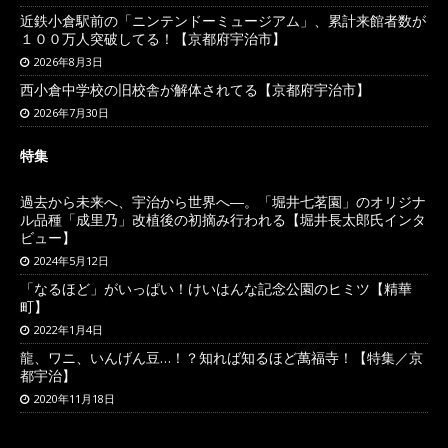
近鉄小倉駅前の「ニンテンドーミュージアム」、累計来館者数が
１００万人突破してる！【京都府宇治市】
2026年8月3日
西小倉中学校の旧校舎が解体されてる【京都府宇治市】
2026年7月30日
特集
過去から未来へ、宇治から世界へ―。「堀井七茗園」のオリジナ
ル品種「成里乃」改植後の初摘み行われる【堀井長太郎氏インタ
ビュー】
2024年5月12日
「なるほど」がいっぱい！けいはんな記念公園のヒミツ【精華
町】
2022年1月4日
龍、ワニ、いんげん豆…！？知れば知るほど萬福寺！【特集／京
都宇治】
2020年11月18日