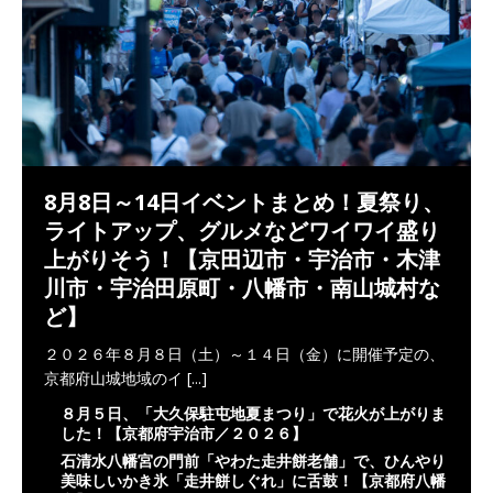
8月8日～14日イベントまとめ！夏祭り、
ライトアップ、グルメなどワイワイ盛り
上がりそう！【京田辺市・宇治市・木津
川市・宇治田原町・八幡市・南山城村な
ど】
２０２６年８月８日（土）～１４日（金）に開催予定の、
京都府山城地域のイ
[...]
８月５日、「大久保駐屯地夏まつり」で花火が上がりま
した！【京都府宇治市／２０２６】
石清水八幡宮の門前「やわた走井餅老舗」で、ひんやり
美味しいかき氷「走井餅しぐれ」に舌鼓！【京都府八幡