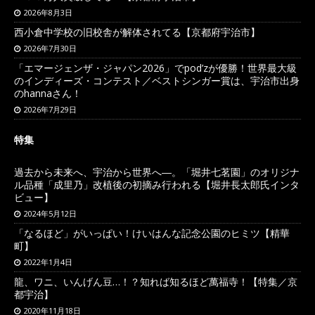
2026年8月3日
西小倉中学校の旧校舎が解体されてる【京都府宇治市】
2026年7月30日
「エマージェンザ・ジャパン2026」でpod’zが優勝！世界最大級
のインディーズ・コンテスト／ベストシンガー賞は、宇治市出身
のhannaさん！
2026年7月29日
特集
過去から未来へ、宇治から世界へ―。「堀井七茗園」のオリジナ
ル品種「成里乃」改植後の初摘み行われる【堀井長太郎氏インタ
ビュー】
2024年5月12日
「なるほど」がいっぱい！けいはんな記念公園のヒミツ【精華
町】
2022年1月4日
龍、ワニ、いんげん豆…！？知れば知るほど萬福寺！【特集／京
都宇治】
2020年11月18日