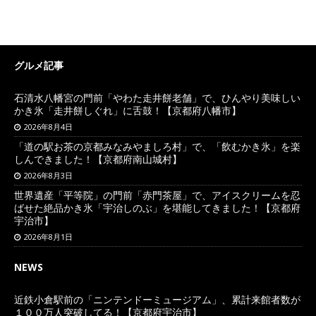
グルメ記事
石清水八幡宮の門前「やわた走井餅老舗」で、ひんやり美味しい
かき氷「走井餅しぐれ」に舌鼓！【京都府八幡市】
2026年8月4日
「道の駅お茶の京都みなみやましろ村」で、「飲むかき氷」を楽
しんできました！【京都府南山城村】
2026年8月3日
世界遺産「平等院」の門前「赤門茶屋」で、アイスクリームを忍
ばせた絶品かき氷「宇治しのぶ」を堪能してきました！【京都府
宇治市】
2026年8月1日
NEWS
近鉄小倉駅前の「ニンテンドーミュージアム」、累計来館者数が
１００万人突破してる！【京都府宇治市】