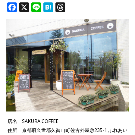
F
X
Li
H
T
a
n
at
h
c
e
e
r
e
n
e
b
a
a
o
d
o
s
k
店名 SAKURA COFFEE
住所 京都府久世郡久御山町佐古外屋敷235-1 ふれあい