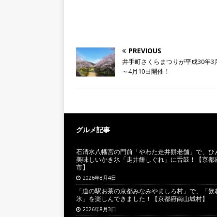
PREVIOUS
井手町さくらまつりが平成30年3月
～4月10日開催！
グルメ記事
石清水八幡宮の門前「やわた走井餅老舗」で、ひ
美味しいかき氷「走井餅しぐれ」に舌鼓！【京都
市】
2026年8月4日
「道の駅お茶の京都みなみやましろ村」で、「飲
氷」を楽しんできました！【京都府南山城村】
2026年8月3日