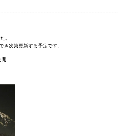
がってました～！【京都府宇治市】
時事ネタ
８月８日、愛媛県八幡浜市・京都府八幡市「八の日」記念事業の会場
時事ネタ
した。
局 宇治店」向かいの更地は駐車場になるみたい！２０１８年までパ
でき次第更新する予定です。
市】
開店・閉店
公開