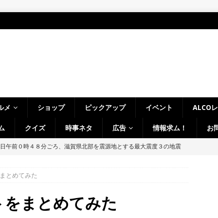
ルメ
ショップ
ピックアップ
イベント
ALCO
ム
クイズ
時事ネタ
広告
情報求ム！
お
日午前０時４８分ごろ、滋賀県北部を震源地とする最大震度３の地震
NEWS
をまとめてみた
アをいろんな角度から楽しめる「ウッドデザインパーク京都-彩-」へ！
してきました！【京都府京田辺市】
時事ネタ
ントをまとめてみた
、宇治橋通り商店街の「クラフトビール夜市」、茶づなでの盆踊りな