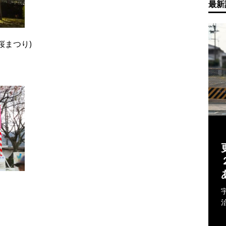
最新
桜まつり)