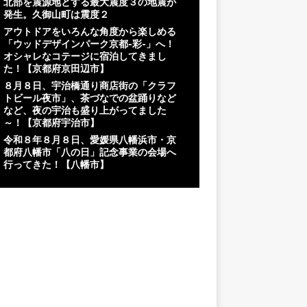
北部を震源地とする最大震度３の地震が
発生。久御山町は震度２
アウトドアをいろんな角度から楽しめる
「ウッドデザインパーク京都-彩-」へ！
オシャレなコテージに宿泊してきまし
た！【京都府京田辺市】
８月８日、宇治橋通り商店街の「クラフ
トビール夜市」、茶づなでの盆踊りなど
など、夜の宇治も盛り上がってました
～！【京都府宇治市】
令和８年８月８日、愛媛県八幡浜市・京
都府八幡市「八の日」記念事業の会場へ
行ってきた！【八幡市】