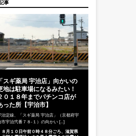
記事
「スギ薬局 宇治店」向かいの
更地は駐車場になるみたい！
２０１８年までパチンコ店が
あった所【宇治市】
宇治淀線、「スギ薬局 宇治店」（京都府宇
治市宇治弐番７８‐１）の向かい
[...]
８月１０日午前０時４８分ごろ、滋賀県