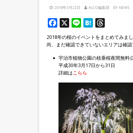
どなど、夜の宇治も盛り上
2018年3月22日
ALCO編集部
NEWS
[ 2026年8月8日 ]
令和８年
F
X
Li
H
T
へ行ってきた！【八幡市】
a
n
at
h
2018年の桜のイベントをまとめてみま
[ 2026年8月10日 ]
「スギ薬
c
e
e
r
尚、まだ確認できていないエリアは確認
チンコ店があった所【宇治
e
n
e
b
a
a
宇治市植物公園の枝垂桜夜間無料
平成30年3月17日から31日
o
d
詳細は
こらら
o
s
k