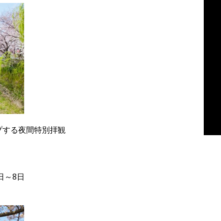
プする夜間特別拝観
日～8日