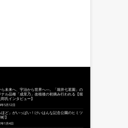
から未来へ、宇治から世界へ―。「堀井七茗園」の
ジナル品種「成里乃」改植後の初摘み行われる【堀
太郎氏インタビュー】
24年5月12日
るほど」がいっぱい！けいはんな記念公園のヒミツ
華町】
22年1月4日