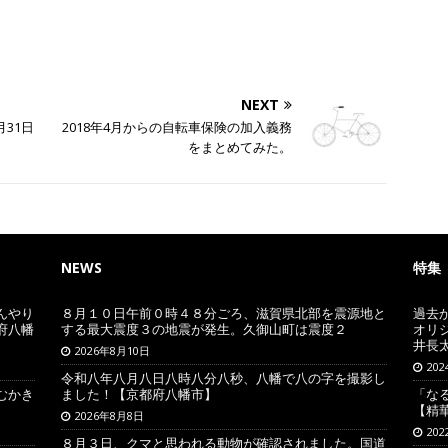
NEXT
31日
2018年4月からの自転車保険の加入義務
をまとめてみた。
NEWS
特集
んやり
８月１０日午前０時４８分ごろ、滋賀県北部を震源地と
過去
府八幡
する最大震度３の地震が発生。久御山町は震度２
オリ
井長
2026年8月10日
20
令和八年八月八日八時八分八秒、八幡で八の字を撮影し
むかき
ました！【京都府八幡市】
「な
【精
2026年8月8日
20
８月３日、クマと思われる動物が確認されました。国道