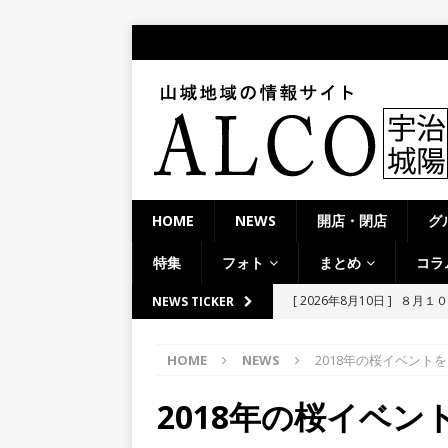
HOME
NEWS
開店・閉店
グ
特集
フォト
まとめ
コラ
[ 2026年8月10日 ]
８月１０
NEWS TICKER
が発生。久御山町は震度２
HOME
NEWS
2018年の桜イベント
[ 2026年8月9日 ]
アウトド
オシャレなコテージに宿泊
2018年の桜イベ
[ 2026年8月9日 ]
８月８日