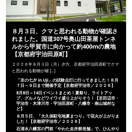
８月３日、クマと思われる動物が確認さ
れました。国道307号奥山田茶屋トンネ
ルから甲賀市に向かって約400mの農地
【京都府宇治田原町】
２０２６年８月３日（月）夕方、京都府宇治田原町でクマ
と思われる動物が確
[...]
「京の七夕 in Uji」の試験点灯に行ってきました！８月
７日～９日まで開催予定【京都府宇治市／２０２６】
8月8日～14日イベントまとめ！夏祭り、ライトアッ
プ、グルメなどワイワイ盛り上がりそう！【京田辺市・
宇治市・木津川市・宇治田原町・八幡市・南山城村な
ど】
８月５日、「大久保駐屯地夏まつり」で花火が上がりま
した！【京都府宇治市／２０２６】
石清水八幡宮の門前「やわた走井餅老舗」で、ひんやり