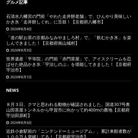
グルメ記事
石清水八幡宮の門前「やわた走井餅老舗」で、ひんやり美味しい
かき氷「走井餅しぐれ」に舌鼓！【京都府八幡市】
2026年8月4日
「道の駅お茶の京都みなみやましろ村」で、「飲むかき氷」を楽
しんできました！【京都府南山城村】
2026年8月3日
世界遺産「平等院」の門前「赤門茶屋」で、アイスクリームを忍
ばせた絶品かき氷「宇治しのぶ」を堪能してきました！【京都府
宇治市】
2026年8月1日
NEWS
８月３日、クマと思われる動物が確認されました。国道307号奥
山田茶屋トンネルから甲賀市に向かって約400mの農地【京都府
宇治田原町】
2026年8月6日
近鉄小倉駅前の「ニンテンドーミュージアム」、累計来館者数が
１００万人突破してる！【京都府宇治市】