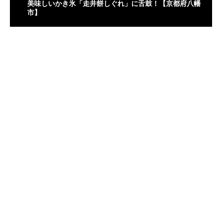
美味しいかき氷「走井餅しぐれ」に舌鼓！【京都府八幡
市】