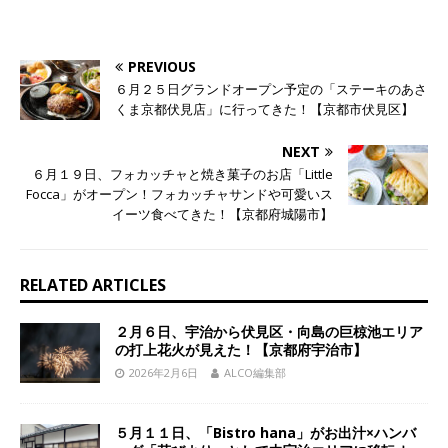
PREVIOUS
６月２５日グランドオープン予定の「ステーキのあさ
くま京都伏見店」に行ってきた！【京都市伏見区】
NEXT
６月１９日、フォカッチャと焼き菓子のお店「Little
Focca」がオープン！フォカッチャサンドや可愛いス
イーツ食べてきた！【京都府城陽市】
RELATED ARTICLES
２月６日、宇治から伏見区・向島の巨椋池エリア
の打上花火が見えた！【京都府宇治市】
2026年2月6日
ALCO編集部
５月１１日、「Bistro hana」がお出汁×ハンバ