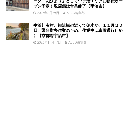
ーグ「花びより」として中宇治エリアに移転オー
プン予定！現店舗は営業終了【宇治市】
2025年4月29日
ALCO編集部
宇治川右岸、観流橋の近くで倒木が。１１月２０
日、緊急撤去作業のため、作業中は車両通行止め
に【京都府宇治市】
2025年11月17日
ALCO編集部