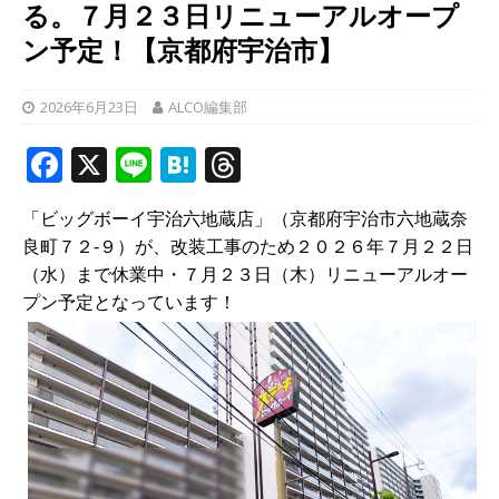
る。７月２３日リニューアルオープ
ン予定！【京都府宇治市】
2026年6月23日
ALCO編集部
F
X
Li
H
T
a
n
at
h
「ビッグボーイ宇治六地蔵店」（京都府宇治市六地蔵奈
c
e
e
r
良町７２‐９）が、改装工事のため２０２６年７月２２日
e
n
e
（水）まで休業中・７月２３日（木）リニューアルオー
b
a
a
プン予定となっています！
o
d
o
s
k