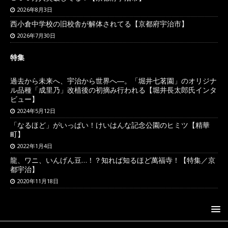
2026年8月3日
西小倉中学校の旧校舎が解体されてる【京都府宇治市】
2026年7月30日
特集
過去から未来へ、宇治から世界へ―。「堀井七茗園」のオリジナ
ル品種「成里乃」改植後の初摘み行われる【堀井長太郎氏インタ
ビュー】
2024年5月12日
「なるほど」がいっぱい！けいはんな記念公園のヒミツ【精華
町】
2022年1月4日
龍、ワニ、いんげん豆…！？知れば知るほど萬福寺！【特集／京
都宇治】
2020年11月18日