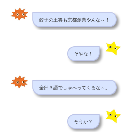
餃子の王将も京都創業やんな～！
そやな！
全部３語でしゃべってくるな～。
そうか？