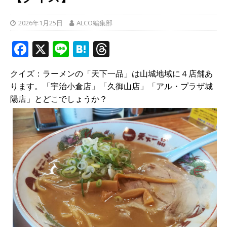
2026年1月25日
ALCO編集部
F
X
Li
H
T
a
n
at
h
クイズ：ラーメンの「天下一品」は山城地域に４店舗あ
c
e
e
r
ります。「宇治小倉店」「久御山店」「アル・プラザ城
e
n
e
陽店」とどこでしょうか？
b
a
a
o
d
o
s
k