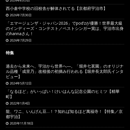
2026年8月3日
西小倉中学校の旧校舎が解体されてる【京都府宇治市】
2026年7月30日
「エマージェンザ・ジャパン2026」でpod’zが優勝！世界最大級
のインディーズ・コンテスト／ベストシンガー賞は、宇治市出身
のhannaさん！
2026年7月29日
特集
過去から未来へ、宇治から世界へ―。「堀井七茗園」のオリジナ
ル品種「成里乃」改植後の初摘み行われる【堀井長太郎氏インタ
ビュー】
2024年5月12日
「なるほど」がいっぱい！けいはんな記念公園のヒミツ【精華
町】
2022年1月4日
龍、ワニ、いんげん豆…！？知れば知るほど萬福寺！【特集／京
都宇治】
2020年11月18日