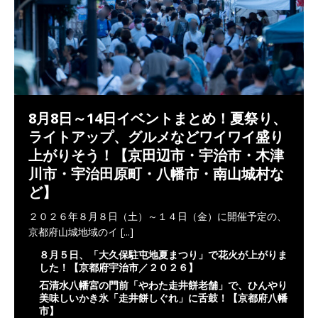
8月8日～14日イベントまとめ！夏祭り、
ライトアップ、グルメなどワイワイ盛り
上がりそう！【京田辺市・宇治市・木津
川市・宇治田原町・八幡市・南山城村な
ど】
２０２６年８月８日（土）～１４日（金）に開催予定の、
京都府山城地域のイ
[...]
８月５日、「大久保駐屯地夏まつり」で花火が上がりま
した！【京都府宇治市／２０２６】
石清水八幡宮の門前「やわた走井餅老舗」で、ひんやり
美味しいかき氷「走井餅しぐれ」に舌鼓！【京都府八幡
市】