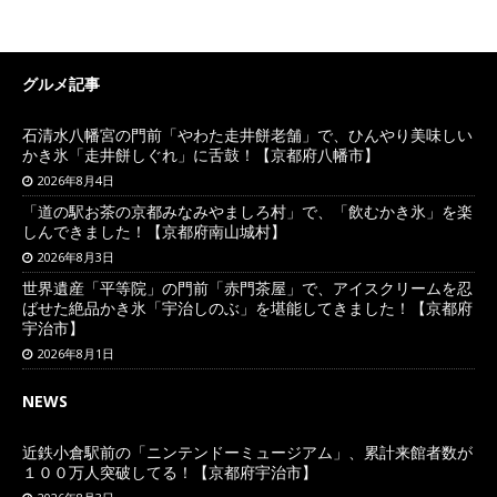
グルメ記事
石清水八幡宮の門前「やわた走井餅老舗」で、ひんやり美味しい
かき氷「走井餅しぐれ」に舌鼓！【京都府八幡市】
2026年8月4日
「道の駅お茶の京都みなみやましろ村」で、「飲むかき氷」を楽
しんできました！【京都府南山城村】
2026年8月3日
世界遺産「平等院」の門前「赤門茶屋」で、アイスクリームを忍
ばせた絶品かき氷「宇治しのぶ」を堪能してきました！【京都府
宇治市】
2026年8月1日
NEWS
近鉄小倉駅前の「ニンテンドーミュージアム」、累計来館者数が
１００万人突破してる！【京都府宇治市】