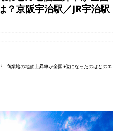
は？京阪宇治駅／JR宇治駅
幡宮の門前「やわた走井餅老舗」で、ひんやり美味しいかき氷「走井
府八幡市】
グルメ
、クマと思われる動物が確認されました。国道307号奥山田茶屋トンネ
00mの農地【京都府宇治田原町】
NEWS
 in Uji」の試験点灯に行ってきました！８月７日～９日まで開催予定
】
時事ネタ
が、商業地の地価上昇率が全国3位になったのはどのエ