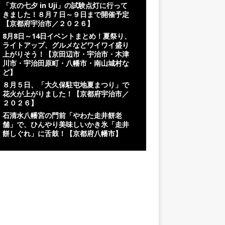
「京の七夕 in Uji」の試験点灯に行って
きました！８月７日～９日まで開催予定
【京都府宇治市／２０２６】
8月8日～14日イベントまとめ！夏祭り、
ライトアップ、グルメなどワイワイ盛り
上がりそう！【京田辺市・宇治市・木津
川市・宇治田原町・八幡市・南山城村な
ど】
８月５日、「大久保駐屯地夏まつり」で
花火が上がりました！【京都府宇治市／
２０２６】
石清水八幡宮の門前「やわた走井餅老
舗」で、ひんやり美味しいかき氷「走井
餅しぐれ」に舌鼓！【京都府八幡市】