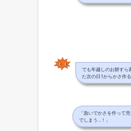
でも年越しのお餅すら
た次の日1からかさ作
「急いでかさを作って売
でしまう…！」