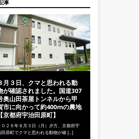
記事
８月３日、クマと思われる動
物が確認されました。国道307
号奥山田茶屋トンネルから甲
賀市に向かって約400mの農地
【京都府宇治田原町】
２０２６年８月３日（月）夕方、京都府宇
治田原町でクマと思われる動物が確
[...]