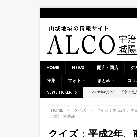
HOME
NEWS
開店・閉店
グ
特集
フォト
まとめ
コラ
[ 2026年8月6日 ]
8月8日
NEWS TICKER
り上がりそう！【京田辺市
HOME
クイズ
クイズ：平成2年、商
ト
治駅／六地蔵
[ 2026年8月5日 ]
８月５日
クイズ：平成2年、
／２０２６】
時事ネタ