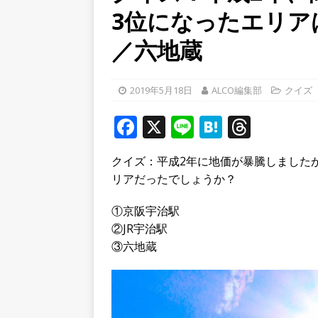
3位になったエリア
[ 2026年8月4日 ]
石清水八
餅しぐれ」に舌鼓！【京都
／六地蔵
[ 2026年8月6日 ]
８月３日
ルから甲賀市に向かって約4
2019年5月18日
ALCO編集部
クイズ
[ 2026年8月6日 ]
「京の七夕
F
X
Li
H
T
【京都府宇治市／２０２６
a
n
at
h
クイズ：平成2年に地価が暴騰しました
c
e
e
r
リアだったでしょうか？
e
n
e
b
a
a
①京阪宇治駅
②JR宇治駅
o
d
③六地蔵
o
s
k