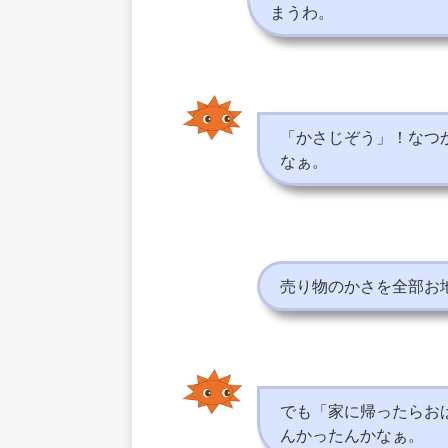
まうわ。
「かさじぞう」！なつ
なぁ。
売り物のかさを全部お
でも「家に帰ったらお
んかったんかなぁ。