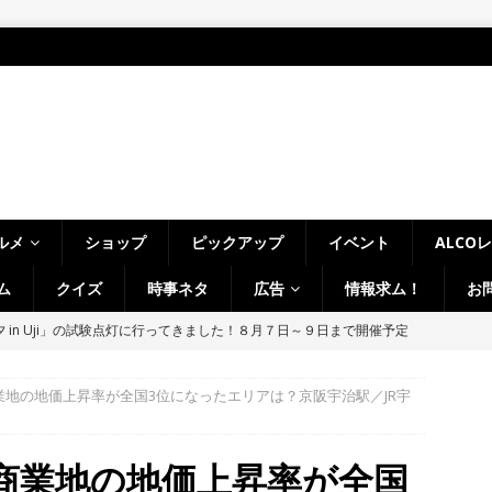
ルメ
ショップ
ピックアップ
イベント
ALCO
ム
クイズ
時事ネタ
広告
情報求ム！
お
～14日イベントまとめ！夏祭り、ライトアップ、グルメなどワイワイ盛
・宇治市・木津川市・宇治田原町・八幡市・南山城村など】
イベン
業地の地価上昇率が全国3位になったエリアは？京阪宇治駅／JR宇
、「大久保駐屯地夏まつり」で花火が上がりました！【京都府宇治市
商業地の地価上昇率が全国