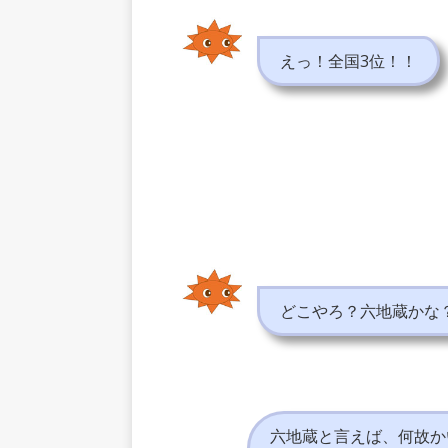
えっ！全国3位！！
どこやろ？六地蔵かな
六地蔵と言えば、何故か