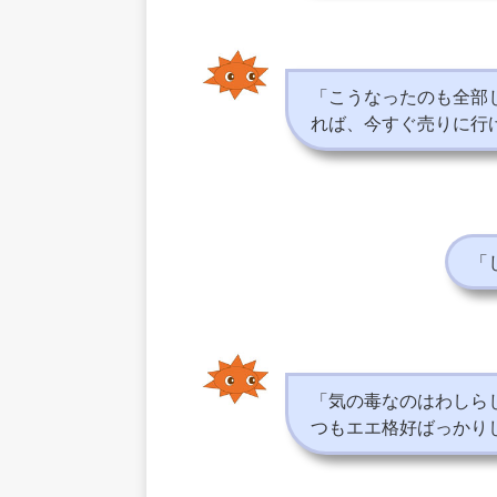
「こうなったのも全部
れば、今すぐ売りに行
「
「気の毒なのはわしら
つもエエ格好ばっかり