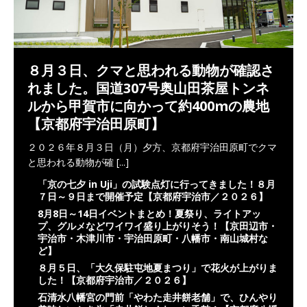
８月３日、クマと思われる動物が確認さ
れました。国道307号奥山田茶屋トンネ
ルから甲賀市に向かって約400mの農地
【京都府宇治田原町】
２０２６年８月３日（月）夕方、京都府宇治田原町でクマ
と思われる動物が確
[...]
「京の七夕 in Uji」の試験点灯に行ってきました！８月
７日～９日まで開催予定【京都府宇治市／２０２６】
8月8日～14日イベントまとめ！夏祭り、ライトアッ
プ、グルメなどワイワイ盛り上がりそう！【京田辺市・
宇治市・木津川市・宇治田原町・八幡市・南山城村な
ど】
８月５日、「大久保駐屯地夏まつり」で花火が上がりま
した！【京都府宇治市／２０２６】
石清水八幡宮の門前「やわた走井餅老舗」で、ひんやり