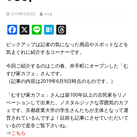
2019年6月9日
meg
F
X
Li
H
T
a
n
at
h
ピックアップは記者の気になった商品やスポットなどを
c
e
e
r
気まぐれに紹介するコーナーです。
e
n
e
b
a
a
今回ご紹介するのはこの春、井手町にオープンした「む
すび家カフェ」さんです。
o
d
（記事の内容は2019年6月9日時点のものです。）
o
s
「むすび家カフェ」さんは築100年以上の古民家をリノ
k
ベーションして出来た、ノスタルジックな雰囲気のカフ
ェです。京都産業大学の学生さんたちが主体となって運
営されているんですよ！以前も記事にさせていただいて
いるので是非ご覧下さいね。
⇒
こちら