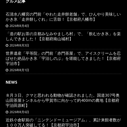
グルメ記事
石清水八幡宮の門前「やわた走井餅老舗」で、ひんやり美味しい
かき氷「走井餅しぐれ」に舌鼓！【京都府八幡市】
2026年8月4日
「道の駅お茶の京都みなみやましろ村」で、「飲むかき氷」を楽
しんできました！【京都府南山城村】
2026年8月3日
世界遺産「平等院」の門前「赤門茶屋」で、アイスクリームを忍
ばせた絶品かき氷「宇治しのぶ」を堪能してきました！【京都府
宇治市】
2026年8月1日
NEWS
８月３日、クマと思われる動物が確認されました。国道307号奥
山田茶屋トンネルから甲賀市に向かって約400mの農地【京都府
宇治田原町】
2026年8月6日
近鉄小倉駅前の「ニンテンドーミュージアム」、累計来館者数が
１００万人突破してる！【京都府宇治市】