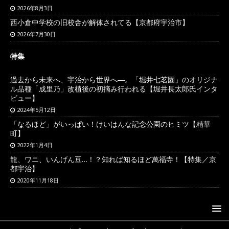
2026年8月3日
西小倉中学校の旧校舎が解体されてる【京都府宇治市】
2026年7月30日
特集
過去から未来へ、宇治から世界へ―。「堀井七茗園」のオリジナ
ル品種「成里乃」改植後の初摘み行われる【堀井長太郎氏インタ
ビュー】
2024年5月12日
「なるほど」がいっぱい！けいはんな記念公園のヒミツ【精華
町】
2022年1月4日
龍、ワニ、いんげん豆…！？知れば知るほど萬福寺！【特集／京
都宇治】
2020年11月18日