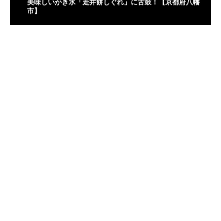
美味しいかき氷「走井餅しぐれ」に舌鼓！【京都府八幡
市】