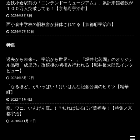
近鉄小倉駅前の「ニンテンドーミュージアム」、累計来館者数が
１００万人突破してる！【京都府宇治市】
2026年8月3日
西小倉中学校の旧校舎が解体されてる【京都府宇治市】
2026年7月30日
特集
過去から未来へ、宇治から世界へ―。「堀井七茗園」のオリジナ
ル品種「成里乃」改植後の初摘み行われる【堀井長太郎氏インタ
ビュー】
2024年5月12日
「なるほど」がいっぱい！けいはんな記念公園のヒミツ【精華
町】
2022年1月4日
龍、ワニ、いんげん豆…！？知れば知るほど萬福寺！【特集／京
都宇治】
2020年11月18日