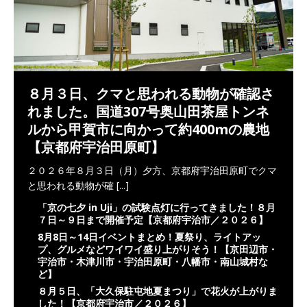
８月３日、クマと思われる動物が確認さ
れました。国道307号奥山田茶屋トンネ
ルから甲賀市に向かって約400mの農地
【京都府宇治田原町】
２０２６年８月３日（月）夕方、京都府宇治田原町でクマ
と思われる動物が確
[...]
「京の七夕 in Uji」の試験点灯に行ってきました！８月
７日～９日まで開催予定【京都府宇治市／２０２６】
8月8日～14日イベントまとめ！夏祭り、ライトアッ
プ、グルメなどワイワイ盛り上がりそう！【京田辺市・
宇治市・木津川市・宇治田原町・八幡市・南山城村な
ど】
８月５日、「大久保駐屯地夏まつり」で花火が上がりま
した！【京都府宇治市／２０２６】