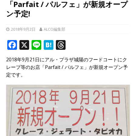
「Parfait / パルフェ」が新規オープ
ン予定!
2018年9月2日
ALCO編集部
F
X
Li
H
T
a
n
at
h
2018年9月21日にアル・プラザ城陽のフードコートにク
c
e
e
r
レープ等のお店「Parfait / パルフェ」が新規オープン予
e
n
e
定です。
b
a
a
o
d
o
s
k