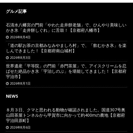
グルメ記事
石清水八幡宮の門前「やわた走井餅老舗」で、ひんやり美味しい
かき氷「走井餅しぐれ」に舌鼓！【京都府八幡市】
2026年8月4日
「道の駅お茶の京都みなみやましろ村」で、「飲むかき氷」を楽
しんできました！【京都府南山城村】
2026年8月3日
世界遺産「平等院」の門前「赤門茶屋」で、アイスクリームを忍
ばせた絶品かき氷「宇治しのぶ」を堪能してきました！【京都府
宇治市】
2026年8月1日
NEWS
８月３日、クマと思われる動物が確認されました。国道307号奥
山田茶屋トンネルから甲賀市に向かって約400mの農地【京都府
宇治田原町】
2026年8月6日