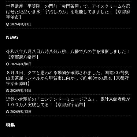
世界遺産「平等院」の門前「赤門茶屋」で、アイスクリームを忍
ばせた絶品かき氷「宇治しのぶ」を堪能してきました！【京都府
宇治市】
2026年8月1日
NEWS
令和八年八月八日八時八分八秒、八幡で八の字を撮影しました！
【京都府八幡市】
2026年8月8日
８月３日、クマと思われる動物が確認されました。国道307号奥
山田茶屋トンネルから甲賀市に向かって約400mの農地【京都府
宇治田原町】
2026年8月6日
近鉄小倉駅前の「ニンテンドーミュージアム」、累計来館者数が
１００万人突破してる！【京都府宇治市】
2026年8月3日
特集