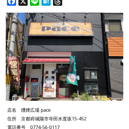
F
X
Li
H
T
a
n
at
h
c
e
e
r
e
n
e
b
a
a
o
d
o
s
k
店名 燻煙広場 pace
住所 京都府城陽市寺田水度坂15-452
電話番号 0774-56-0117