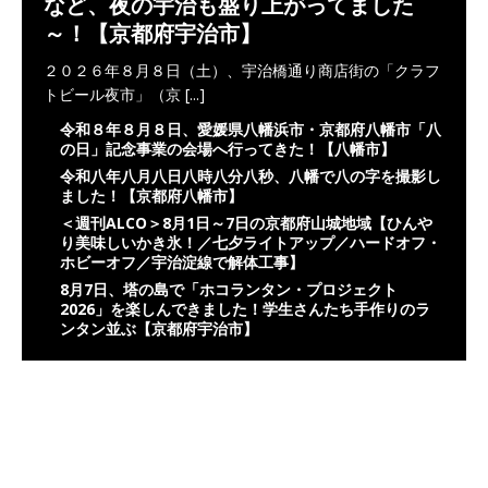
など、夜の宇治も盛り上がってました
～！【京都府宇治市】
２０２６年８月８日（土）、宇治橋通り商店街の「クラフ
トビール夜市」（京
[...]
令和８年８月８日、愛媛県八幡浜市・京都府八幡市「八
の日」記念事業の会場へ行ってきた！【八幡市】
令和八年八月八日八時八分八秒、八幡で八の字を撮影し
ました！【京都府八幡市】
＜週刊ALCO＞8月1日～7日の京都府山城地域【ひんや
り美味しいかき氷！／七夕ライトアップ／ハードオフ・
ホビーオフ／宇治淀線で解体工事】
8月7日、塔の島で「ホコランタン・プロジェクト
2026」を楽しんできました！学生さんたち手作りのラ
ンタン並ぶ【京都府宇治市】