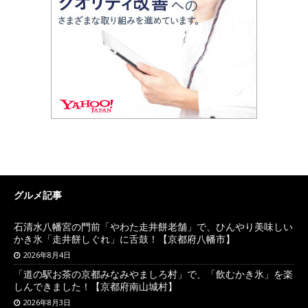
グルメ記事
石清水八幡宮の門前「やわた走井餅老舗」で、ひんやり美味しい
かき氷「走井餅しぐれ」に舌鼓！【京都府八幡市】
2026年8月4日
「道の駅お茶の京都みなみやましろ村」で、「飲むかき氷」を楽
しんできました！【京都府南山城村】
2026年8月3日