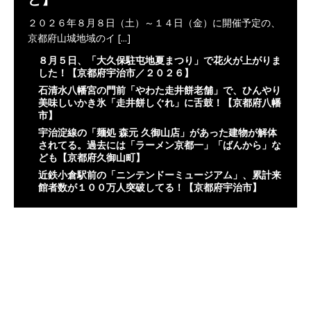
２０２６年８月８日（土）～１４日（金）に開催予定の、
京都府山城地域のイ
[...]
８月５日、「大久保駐屯地夏まつり」で花火が上がりま
した！【京都府宇治市／２０２６】
石清水八幡宮の門前「やわた走井餅老舗」で、ひんやり
美味しいかき氷「走井餅しぐれ」に舌鼓！【京都府八幡
市】
宇治淀線の「麺処 森元 久御山店」があった建物が解体
されてる。過去には「ラーメン京都一」「ばんから」な
ども【京都府久御山町】
近鉄小倉駅前の「ニンテンドーミュージアム」、累計来
館者数が１００万人突破してる！【京都府宇治市】