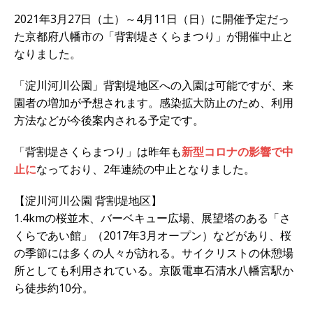
2021年3月27日（土）～4月11日（日）に開催予定だっ
た京都府八幡市の「背割堤さくらまつり」が開催中止と
なりました。
「淀川河川公園」背割堤地区への入園は可能ですが、来
園者の増加が予想されます。感染拡大防止のため、利用
方法などが今後案内される予定です。
「背割堤さくらまつり」は昨年も
新型コロナの影響で中
止に
なっており、2年連続の中止となりました。
【淀川河川公園 背割堤地区】
1.4kmの桜並木、バーベキュー広場、展望塔のある「さ
くらであい館」（2017年3月オープン）などがあり、桜
の季節には多くの人々が訪れる。サイクリストの休憩場
所としても利用されている。京阪電車石清水八幡宮駅か
ら徒歩約10分。