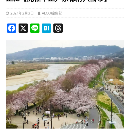
2021年2月3日
ALCO編集部
F
X
Li
H
T
a
n
at
h
c
e
e
r
e
n
e
b
a
a
o
d
o
s
k