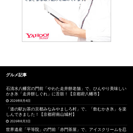
グルメ記事
石清水八幡宮の門前「やわた走井餅老舗」で、ひんやり美味しい
かき氷「走井餅しぐれ」に舌鼓！【京都府八幡市】
2026年8月4日
「道の駅お茶の京都みなみやましろ村」で、「飲むかき氷」を楽
しんできました！【京都府南山城村】
2026年8月3日
世界遺産「平等院」の門前「赤門茶屋」で、アイスクリームを忍