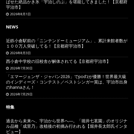
ばせた絶品かき氷「宇治しのぶ」を堪能してきました！【京都府
宇治市】
2026年8月1日
NEWS
近鉄小倉駅前の「ニンテンドーミュージアム」、累計来館者数が
１００万人突破してる！【京都府宇治市】
2026年8月3日
西小倉中学校の旧校舎が解体されてる【京都府宇治市】
2026年7月30日
「エマージェンザ・ジャパン2026」でpod’zが優勝！世界最大級
のインディーズ・コンテスト／ベストシンガー賞は、宇治市出身
のhannaさん！
2026年7月29日
特集
過去から未来へ、宇治から世界へ―。「堀井七茗園」のオリジナ
ル品種「成里乃」改植後の初摘み行われる【堀井長太郎氏インタ
ビュー】