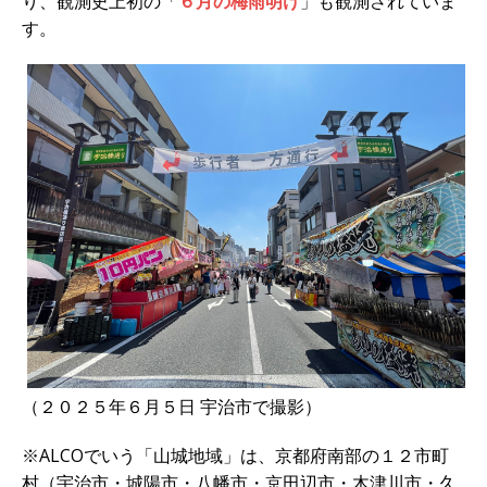
り、観測史上初の「
６月の梅雨明け
」も観測されていま
す。
（２０２５年６月５日 宇治市で撮影）
※ALCOでいう「山城地域」は、京都府南部の１２市町
村（宇治市・城陽市・八幡市・京田辺市・木津川市・久