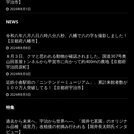
宇治市】
2026年8月1日
NEWS
令和八年八月八日八時八分八秒、八幡で八の字を撮影しました！
【京都府八幡市】
2026年8月8日
８月３日、クマと思われる動物が確認されました。国道307号奥
山田茶屋トンネルから甲賀市に向かって約400mの農地【京都府
宇治田原町】
2026年8月6日
近鉄小倉駅前の「ニンテンドーミュージアム」、累計来館者数が
１００万人突破してる！【京都府宇治市】
2026年8月3日
特集
過去から未来へ、宇治から世界へ―。「堀井七茗園」のオリジナ
ル品種「成里乃」改植後の初摘み行われる【堀井長太郎氏インタ
ビュー】