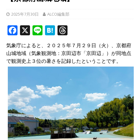
2025年7月30日
ALCO編集部
F
X
Li
H
T
a
n
at
h
気象庁によると、２０２５年７月２９日（火）、京都府
c
e
e
r
山城地域（気象観測地：京田辺市「京田辺」）が同地点
e
n
e
で観測史上３位の暑さを記録したということです。
b
a
a
o
d
o
s
k