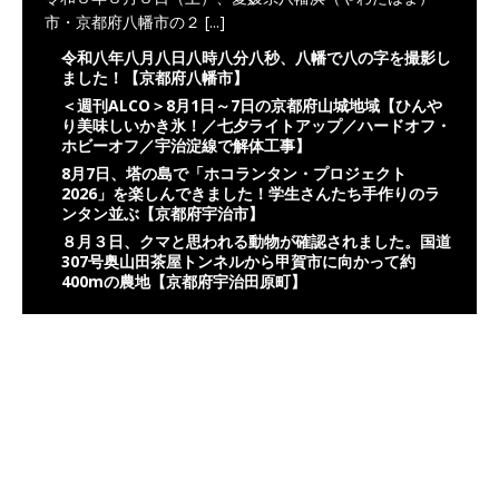
市・京都府八幡市の２
[...]
令和八年八月八日八時八分八秒、八幡で八の字を撮影し
ました！【京都府八幡市】
＜週刊ALCO＞8月1日～7日の京都府山城地域【ひんや
り美味しいかき氷！／七夕ライトアップ／ハードオフ・
ホビーオフ／宇治淀線で解体工事】
8月7日、塔の島で「ホコランタン・プロジェクト
2026」を楽しんできました！学生さんたち手作りのラ
ンタン並ぶ【京都府宇治市】
８月３日、クマと思われる動物が確認されました。国道
307号奥山田茶屋トンネルから甲賀市に向かって約
400mの農地【京都府宇治田原町】