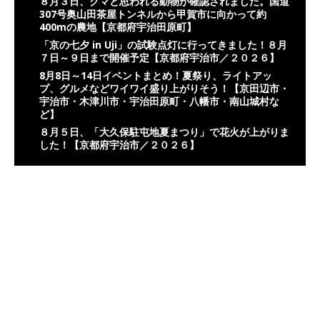
８月３日、クマと思われる動物が確認されました。国道
307号奥山田茶屋トンネルから甲賀市に向かって約
400mの農地【京都府宇治田原町】
「京の七夕 in Uji」の試験点灯に行ってきました！８月
７日～９日まで開催予定【京都府宇治市／２０２６】
8月8日～14日イベントまとめ！夏祭り、ライトアッ
プ、グルメなどワイワイ盛り上がりそう！【京田辺市・
宇治市・木津川市・宇治田原町・八幡市・南山城村な
ど】
８月５日、「大久保駐屯地夏まつり」で花火が上がりま
した！【京都府宇治市／２０２６】