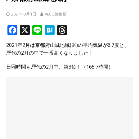
2021年3月1日
ALCO編集部
F
X
Li
H
T
a
n
at
h
2021年2月は京都府山城地域(※)の平均気温が6.7度と、
c
e
e
r
歴代の2月の中で一番高くなりました！
e
n
e
b
a
a
日照時間も歴代の2月中、第3位！（165.7時間）
o
d
o
s
k