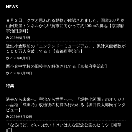
NEWS
８月３日、クマと思われる動物が確認されました。国道307号奥
山田茶屋トンネルから甲賀市に向かって約400mの農地【京都府
宇治田原町】
2026年8月6日
近鉄小倉駅前の「ニンテンドーミュージアム」、累計来館者数が
１００万人突破してる！【京都府宇治市】
2026年8月3日
西小倉中学校の旧校舎が解体されてる【京都府宇治市】
2026年7月30日
特集
過去から未来へ、宇治から世界へ―。「堀井七茗園」のオリジナ
ル品種「成里乃」改植後の初摘み行われる【堀井長太郎氏インタ
ビュー】
2024年5月12日
「なるほど」がいっぱい！けいはんな記念公園のヒミツ【精華
町】