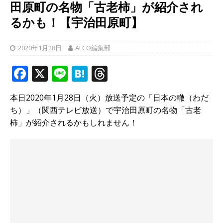
田原町の名物「古老柿」が紹介され
るかも！【宇治田原町】
2020年1月28日
ALCO編集部
F
X
Li
H
T
a
n
at
h
本日2020年1月28日（火）放送予定の「日本の轍（わだ
c
e
e
r
ち）」（関西テレビ放送）で宇治田原町の名物「古老
e
n
e
柿」が紹介されるかもしれません！
b
a
a
o
d
o
s
k