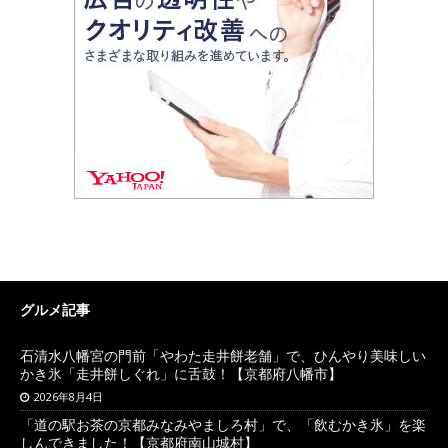
グルメ記事
石清水八幡宮の門前「やわた走井餅老舗」で、ひんやり美味しい
かき氷「走井餅しぐれ」に舌鼓！【京都府八幡市】
2026年8月4日
「道の駅お茶の京都みなみやましろ村」で、「飲むかき氷」を楽
しんできました！【京都府南山城村】