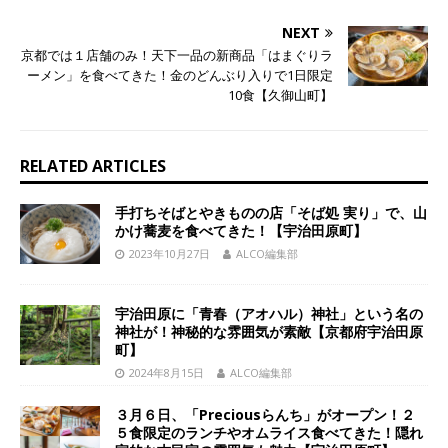
NEXT
京都では１店舗のみ！天下一品の新商品「はまぐりラ
ーメン」を食べてきた！金のどんぶり入りで1日限定
10食【久御山町】
RELATED ARTICLES
手打ちそばとやきものの店「そば処 実り」で、山
かけ蕎麦を食べてきた！【宇治田原町】
2023年10月27日
ALCO編集部
宇治田原に「青春（アオハル）神社」という名の
神社が！神秘的な雰囲気が素敵【京都府宇治田原
町】
2024年8月15日
ALCO編集部
３月６日、「Preciousらんち」がオープン！２
５食限定のランチやオムライス食べてきた！隠れ