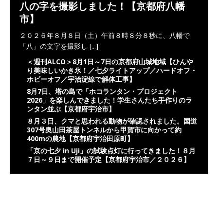
八の字を撮影しました！【京都府八幡
市】
２０２６年８月８日（土）午前８時８分８秒に、八幡で
「八」の文字を撮影し
[...]
＜週刊ALCO＞8月1日～7日の京都府山城地域【ひんや
り美味しいかき氷！／七夕ライトアップ／ハードオフ・
ホビーオフ／宇治淀線で解体工事】
8月7日、塔の島で「ホコランタン・プロジェクト
2026」を楽しんできました！学生さんたち手作りのラ
ンタン並ぶ【京都府宇治市】
８月３日、クマと思われる動物が確認されました。国道
307号奥山田茶屋トンネルから甲賀市に向かって約
400mの農地【京都府宇治田原町】
「京の七夕 in Uji」の試験点灯に行ってきました！８月
７日～９日まで開催予定【京都府宇治市／２０２６】