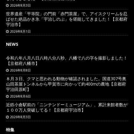
2026年8月3日
世界遺産「平等院」の門前「赤門茶屋」で、アイスクリームを忍
ばせた絶品かき氷「宇治しのぶ」を堪能してきました！【京都府
宇治市】
2026年8月1日
NEWS
令和八年八月八日八時八分八秒、八幡で八の字を撮影しました！
【京都府八幡市】
2026年8月8日
８月３日、クマと思われる動物が確認されました。国道307号奥
山田茶屋トンネルから甲賀市に向かって約400mの農地【京都府
宇治田原町】
2026年8月6日
近鉄小倉駅前の「ニンテンドーミュージアム」、累計来館者数が
１００万人突破してる！【京都府宇治市】
2026年8月3日
特集