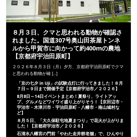
８月３日、クマと思われる動物が確認さ
れました。国道307号奥山田茶屋トンネ
ルから甲賀市に向かって約400mの農地
【京都府宇治田原町】
２０２６年８月３日（月）夕方、京都府宇治田原町でクマ
と思われる動物が確
[...]
「京の七夕 in Uji」の試験点灯に行ってきました！８月
７日～９日まで開催予定【京都府宇治市／２０２６】
8月8日～14日イベントまとめ！夏祭り、ライトアッ
プ、グルメなどワイワイ盛り上がりそう！【京田辺市・
宇治市・木津川市・宇治田原町・八幡市・南山城村な
ど】
８月５日、「大久保駐屯地夏まつり」で花火が上がりま
した！【京都府宇治市／２０２６】
石清水八幡宮の門前「やわた走井餅老舗」で、ひんやり