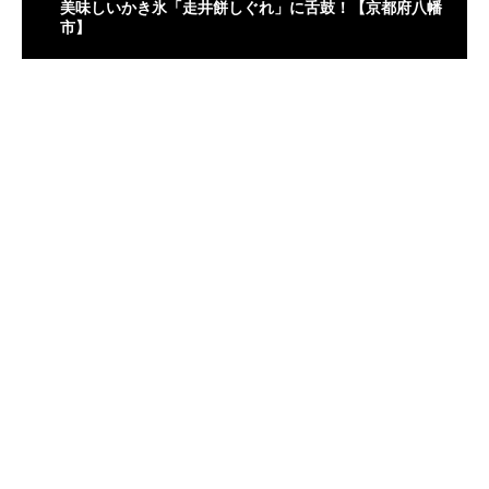
美味しいかき氷「走井餅しぐれ」に舌鼓！【京都府八幡
市】