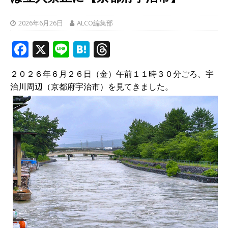
2026年6月26日
ALCO編集部
F
X
Li
H
T
a
n
at
h
２０２６年６月２６日（金）午前１１時３０分ごろ、宇
c
e
e
r
治川周辺（京都府宇治市）を見てきました。
e
n
e
b
a
a
o
d
o
s
k