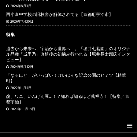
2026年8月3日
西小倉中学校の旧校舎が解体されてる【京都府宇治市】
2026年7月30日
特集
過去から未来へ、宇治から世界へ―。「堀井七茗園」のオリジナ
ル品種「成里乃」改植後の初摘み行われる【堀井長太郎氏インタ
ビュー】
2024年5月12日
「なるほど」がいっぱい！けいはんな記念公園のヒミツ【精華
町】
2022年1月4日
龍、ワニ、いんげん豆…！？知れば知るほど萬福寺！【特集／京
都宇治】
2020年11月18日