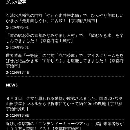
グルメ記事
石清水八幡宮の門前「やわた走井餅老舗」で、ひんやり美味しい
かき氷「走井餅しぐれ」に舌鼓！【京都府八幡市】
2026年8月4日
「道の駅お茶の京都みなみやましろ村」で、「飲むかき氷」を楽
しんできました！【京都府南山城村】
2026年8月3日
世界遺産「平等院」の門前「赤門茶屋」で、アイスクリームを忍
ばせた絶品かき氷「宇治しのぶ」を堪能してきました！【京都府
宇治市】
2026年8月1日
NEWS
８月３日、クマと思われる動物が確認されました。国道307号奥
山田茶屋トンネルから甲賀市に向かって約400mの農地【京都府
宇治田原町】
2026年8月6日
近鉄小倉駅前の「ニンテンドーミュージアム」、累計来館者数が
１００万人突破してる！【京都府宇治市】