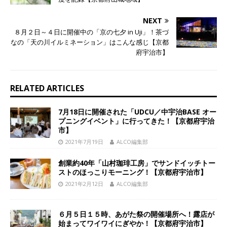
NEXT
８月２日～４日に開催中の「京の七夕 in Uji」！茶づ
なの「天の川イルミネーション」はこんな感じ【京都
府宇治市】
RELATED ARTICLES
7月18日に開催された「UDCU／中宇治BASE オー
プニングイベント」に行ってきた！【京都府宇治
市】
2021年7月19日
ALCO編集部
創業約40年「山村珈琲工房」でサンドイッチトー
ストのほっこりモーニング！【京都府宇治市】
2021年2月12日
ALCO編集部
６月５日１５時、あがた祭の開催場所へ！露店が
始まってワイワイにぎやか！【京都府宇治市】