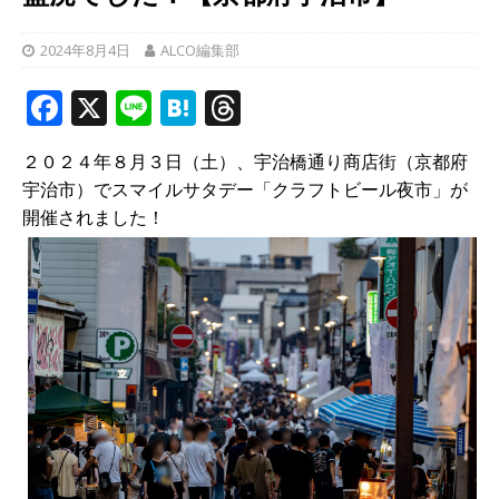
2024年8月4日
ALCO編集部
F
X
Li
H
T
a
n
at
h
２０２４年８月３日（土）、宇治橋通り商店街（京都府
c
e
e
r
宇治市）でスマイルサタデー「クラフトビール夜市」が
e
n
e
開催されました！
b
a
a
o
d
o
s
k