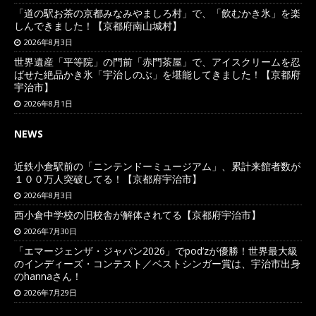
「道の駅お茶の京都みなみやましろ村」で、「飲むかき氷」を楽
しんできました！【京都府南山城村】
2026年8月3日
世界遺産「平等院」の門前「赤門茶屋」で、アイスクリームを忍
ばせた絶品かき氷「宇治しのぶ」を堪能してきました！【京都府
宇治市】
2026年8月1日
NEWS
近鉄小倉駅前の「ニンテンドーミュージアム」、累計来館者数が
１００万人突破してる！【京都府宇治市】
2026年8月3日
西小倉中学校の旧校舎が解体されてる【京都府宇治市】
2026年7月30日
「エマージェンザ・ジャパン2026」でpod’zが優勝！世界最大級
のインディーズ・コンテスト／ベストシンガー賞は、宇治市出身
のhannaさん！
2026年7月29日