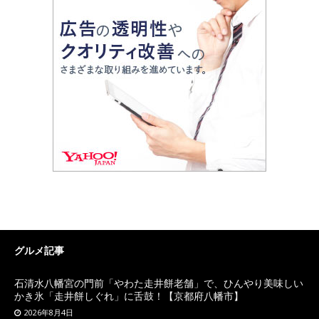
グルメ記事
石清水八幡宮の門前「やわた走井餅老舗」で、ひんやり美味しい
かき氷「走井餅しぐれ」に舌鼓！【京都府八幡市】
2026年8月4日