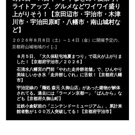
ライトアップ、グルメなどワイワイ盛り
上がりそう！【京田辺市・宇治市・木津
川市・宇治田原町・八幡市・南山城村な
ど】
２０２６年８月８日（土）～１４日（金）に開催予定の、
京都府山城地域のイ
[...]
８月５日、「大久保駐屯地夏まつり」で花火が上がりま
した！【京都府宇治市／２０２６】
石清水八幡宮の門前「やわた走井餅老舗」で、ひんやり
美味しいかき氷「走井餅しぐれ」に舌鼓！【京都府八幡
市】
宇治淀線の「麺処 森元 久御山店」があった建物が解体
されてる。過去には「ラーメン京都一」「ばんから」な
ども【京都府久御山町】
近鉄小倉駅前の「ニンテンドーミュージアム」、累計来
館者数が１００万人突破してる！【京都府宇治市】