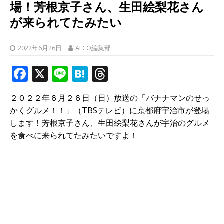
場！芳根京子さん、生田絵梨花さん
が来られてたみたい
2022年6月26日
ALCO編集部
F
X
Li
H
T
a
n
at
h
２０２２年６月２６日（日）放送の「バナナマンのせっ
c
e
e
r
かくグルメ！！」（TBSテレビ）に京都府宇治市が登場
e
n
e
します！芳根京子さん、生田絵梨花さんが宇治のグルメ
b
a
a
を食べに来られてたみたいですよ！
o
d
o
s
k