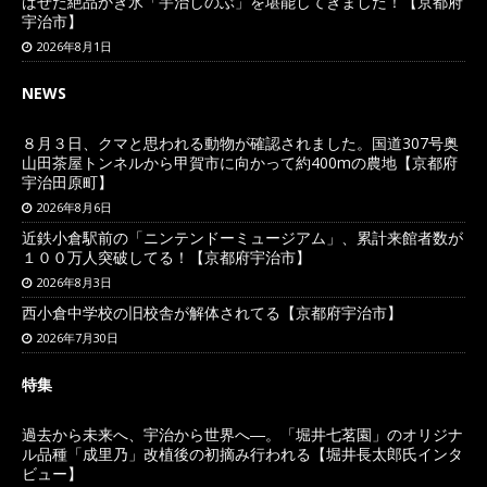
ばせた絶品かき氷「宇治しのぶ」を堪能してきました！【京都府
宇治市】
2026年8月1日
NEWS
８月３日、クマと思われる動物が確認されました。国道307号奥
山田茶屋トンネルから甲賀市に向かって約400mの農地【京都府
宇治田原町】
2026年8月6日
近鉄小倉駅前の「ニンテンドーミュージアム」、累計来館者数が
１００万人突破してる！【京都府宇治市】
2026年8月3日
西小倉中学校の旧校舎が解体されてる【京都府宇治市】
2026年7月30日
特集
過去から未来へ、宇治から世界へ―。「堀井七茗園」のオリジナ
ル品種「成里乃」改植後の初摘み行われる【堀井長太郎氏インタ
ビュー】