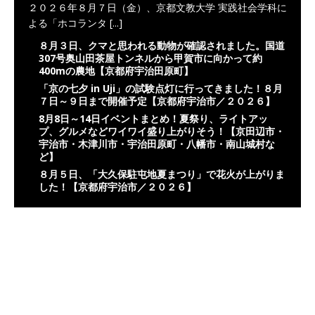
２０２６年８月７日（金）、京都文教大学 実践社会学科に
よる「ホコランタ
[...]
８月３日、クマと思われる動物が確認されました。国道
307号奥山田茶屋トンネルから甲賀市に向かって約
400mの農地【京都府宇治田原町】
「京の七夕 in Uji」の試験点灯に行ってきました！８月
７日～９日まで開催予定【京都府宇治市／２０２６】
8月8日～14日イベントまとめ！夏祭り、ライトアッ
プ、グルメなどワイワイ盛り上がりそう！【京田辺市・
宇治市・木津川市・宇治田原町・八幡市・南山城村な
ど】
８月５日、「大久保駐屯地夏まつり」で花火が上がりま
した！【京都府宇治市／２０２６】