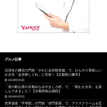
グルメ記事
石清水八幡宮の門前「やわた走井餅老舗」で、ひんやり美味しい
かき氷「走井餅しぐれ」に舌鼓！【京都府八幡市】
2026年8月4日
「道の駅お茶の京都みなみやましろ村」で、「飲むかき氷」を楽
しんできました！【京都府南山城村】
2026年8月3日
世界遺産「平等院」の門前「赤門茶屋」で、アイスクリームを忍