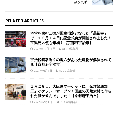
染が判明
RELATED ARTICLES
本堂を含む三棟が国宝指定となった「萬福寺」
で、１２月１４日に記念式典が開催されました！
市観光大使も来場！【京都府宇治市】
2024年12月16日
ALCO編集部
宇治税務署近くの鹿六があった建物が解体されて
る【京都府宇治市】
2021年6月9日
ALCO編集部
１月２８日、大阪屋マーケットに「光洋染織加
工」がグランドオープン！国産の天然素材で作ら
れた服が並んでました！【京都府宇治市】
2024年2月11日
ALCO編集部