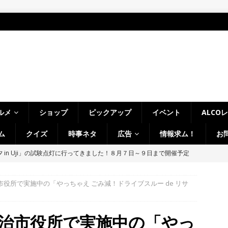
ルメ
ショップ
ピックアップ
イベント
ALCO
ム
クイズ
時事ネタ
広告
情報求ム！
お
～14日イベントまとめ！夏祭り、ライトアップ、グルメなどワイワイ盛
・宇治市・木津川市・宇治田原町・八幡市・南山城村など】
イベン
宇治市役所で実施中の「やっちゃえ ごみ減！ドライブスルー de リサ
、「大久保駐屯地夏まつり」で花火が上がりました！【京都府宇治市
、宇治市役所で実施中の「やっ