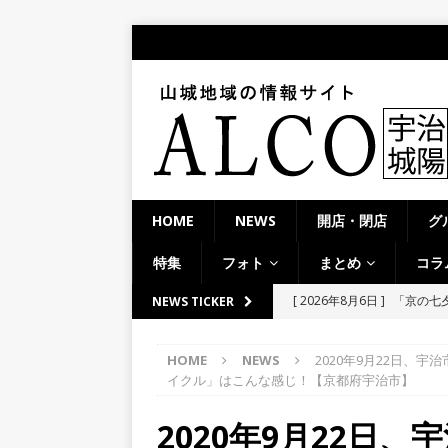
HOME
NEWS
開店・閉店
グ
特集
フォト
まとめ
コラ
[ 2026年8月6日 ]
8月8日
NEWS TICKER
り上がりそう！【京田辺市
HOME
NEWS
2020年9月22日、
ト
イクル」はこんな感じ！【京都府宇治市】
[ 2026年8月5日 ]
８月５日
2020年9月22日
／２０２６】
時事ネタ