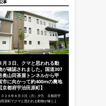
記事
８月３日、クマと思われる動
物が確認されました。国道307
号奥山田茶屋トンネルから甲
賀市に向かって約400mの農地
【京都府宇治田原町】
２０２６年８月３日（月）夕方、京都府宇
治田原町でクマと思われる動物が確
[...]