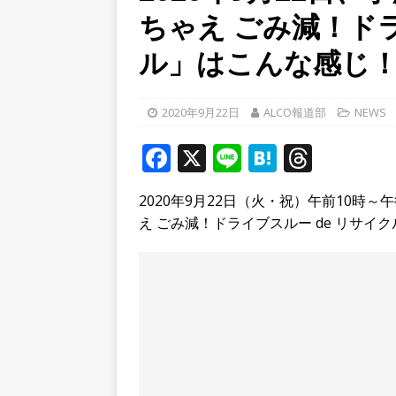
ちゃえ ごみ減！ドラ
[ 2026年8月4日 ]
石清水八
餅しぐれ」に舌鼓！【京都
ル」はこんな感じ
[ 2026年8月6日 ]
８月３日
ルから甲賀市に向かって約4
2020年9月22日
ALCO報道部
NEWS
[ 2026年8月6日 ]
「京の七夕
F
X
Li
H
T
【京都府宇治市／２０２６
a
n
at
h
2020年9月22日（火・祝）午前10時
c
e
e
r
え ごみ減！ドライブスルー de リサイ
e
n
e
b
a
a
o
d
o
s
k