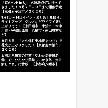
「京の七夕 in Uji」の試験点灯に行って
きました！８月７日～９日まで開催予定
【京都府宇治市／２０２６】
8月8日～14日イベントまとめ！夏祭り、
ライトアップ、グルメなどワイワイ盛り
上がりそう！【京田辺市・宇治市・木津
川市・宇治田原町・八幡市・南山城村な
ど】
８月５日、「大久保駐屯地夏まつり」で
花火が上がりました！【京都府宇治市／
２０２６】
石清水八幡宮の門前「やわた走井餅老
舗」で、ひんやり美味しいかき氷「走井
餅しぐれ」に舌鼓！【京都府八幡市】