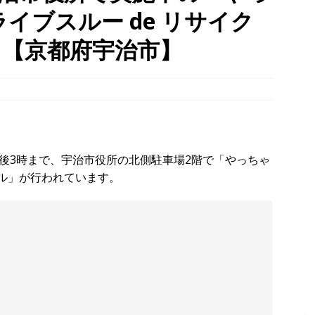
イブスルー de リサイク
幡宮の門前「やわた走井餅老舗」で、ひんやり美味しいかき氷「走井
府八幡市】
グルメ
！【京都府宇治市】
、クマと思われる動物が確認されました。国道307号奥山田茶屋トンネ
00mの農地【京都府宇治田原町】
NEWS
 in Uji」の試験点灯に行ってきました！８月７日～９日まで開催予定
】
時事ネタ
～午後3時まで、宇治市役所の北側駐車場2階で「やっちゃ
クル」が行われています。