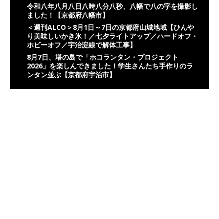
令和八年八月八日八時八分八秒、八幡で八の字を撮影し
ました！【京都府八幡市】
＜週刊ALCO＞8月1日～7日の京都府山城地域【ひんや
り美味しいかき氷！／七夕ライトアップ／ハードオフ・
ホビーオフ／宇治淀線で解体工事】
8月7日、塔の島で「ホコランタン・プロジェクト
2026」を楽しんできました！学生さんたち手作りのラ
ンタン並ぶ【京都府宇治市】