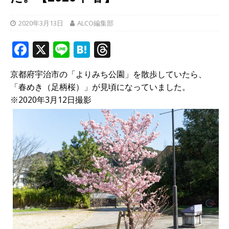
2020年3月13日
ALCO編集部
F
X
Li
H
T
a
n
at
h
京都府宇治市の「よりみち公園」を散歩していたら、
c
e
e
r
「春めき（足柄桜）」が見頃になっていました。
e
n
e
※2020年3月12日撮影
b
a
a
o
d
o
s
k