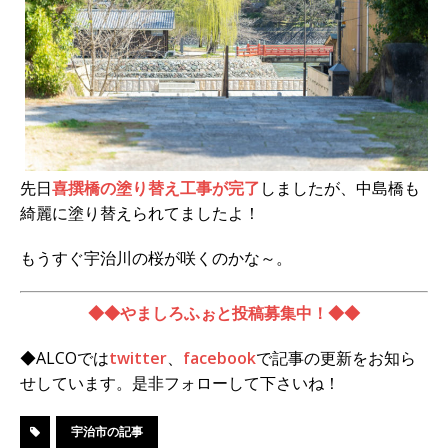
先日
喜撰橋の塗り替え工事が完了
しましたが、中島橋も
綺麗に塗り替えられてましたよ！
もうすぐ宇治川の桜が咲くのかな～。
◆◆やましろふぉと投稿募集中！◆◆
◆ALCOでは
twitter
、
facebook
で記事の更新をお知ら
せしています。是非フォローして下さいね！
宇治市の記事