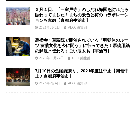
３月１日、「三室戸寺」のしだれ梅園を訪れたら
賑わってました！まちの景色と梅のコラボレーシ
ョンも素敵【京都府宇治市】
2026年3月2日
ALCO編集部
萬福寺・宝蔵院で開催されている「明朝体のルー
ツ 黄檗文化を今に問う」に行ってきた！原稿用紙
の起源と伝わるすごい版木も【宇治市】
2021年11月24日
ALCO編集部
7月10日の金毘羅祭り、2021年度は中止【開催中
止 / 京都府宇治市】
2021年7月6日
ALCO編集部