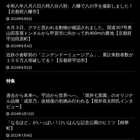
令和八年八月八日八時八分八秒、八幡で八の字を撮影しました！
【京都府八幡市】
2026年8月8日
８月３日、クマと思われる動物が確認されました。国道307号奥
山田茶屋トンネルから甲賀市に向かって約400mの農地【京都府
宇治田原町】
2026年8月6日
近鉄小倉駅前の「ニンテンドーミュージアム」、累計来館者数が
１００万人突破してる！【京都府宇治市】
2026年8月3日
特集
過去から未来へ、宇治から世界へ―。「堀井七茗園」のオリジナ
ル品種「成里乃」改植後の初摘み行われる【堀井長太郎氏インタ
ビュー】
2024年5月12日
「なるほど」がいっぱい！けいはんな記念公園のヒミツ【精華
町】
2022年1月4日