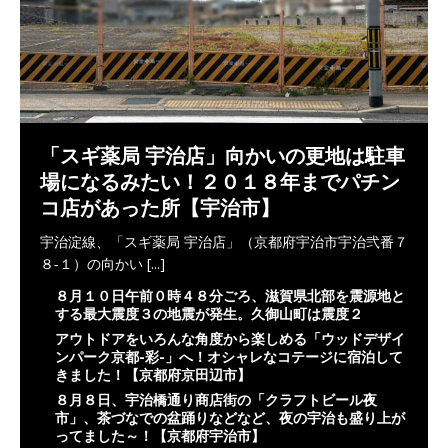
「スギ薬局 宇治店」向かいの更地は駐車
場になるみたい！２０１８年までパチン
コ店があった所【宇治市】
宇治淀線、「スギ薬局 宇治店」（京都府宇治市宇治弐番７
８‐１）の向かい
[...]
８月１０日午前０時４８分ごろ、滋賀県北部を震源地と
する最大震度３の地震が発生。久御山町は震度２
アウトドアをいろんな角度から楽しめる「ウッドデザイ
ンパーク京都-彩-」へ！オシャレなコテージに宿泊して
きました！【京都府京田辺市】
８月８日、宇治橋通り商店街の「クラフトビール夜
市」、茶づなでの盆踊りなどなど、夜の宇治も盛り上が
ってました～！【京都府宇治市】