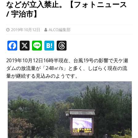
などが立入禁止。【フォトニュース
/ 宇治市】
2019年10月12日
ALCO編集部
F
X
Li
H
T
a
n
at
h
2019年10月12日16時半現在、台風19号の影響で天ケ瀬
c
e
e
r
ダムの放流量が「248㎥/s」と多く、しばらく現在の流
e
n
e
量が継続する見込みのようです。
b
a
a
o
d
o
s
k