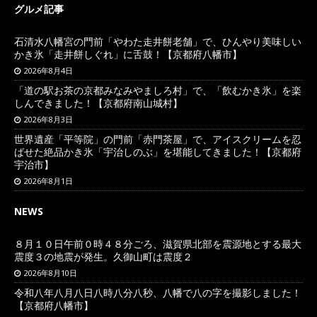
グルメ記事
石清水八幡宮の門前「やわた走井餅老舗」で、ひんやり美味しい
かき氷「走井餅しぐれ」に舌鼓！【京都府八幡市】
2026年8月4日
「道の駅お茶の京都みなみやましろ村」で、「飲むかき氷」を楽
しんできました！【京都府南山城村】
2026年8月3日
世界遺産「平等院」の門前「赤門茶屋」で、アイスクリームを忍
ばせた絶品かき氷「宇治しのぶ」を堪能してきました！【京都府
宇治市】
2026年8月1日
NEWS
８月１０日午前０時４８分ごろ、滋賀県北部を震源地とする最大
震度３の地震が発生。久御山町は震度２
2026年8月10日
令和八年八月八日八時八分八秒、八幡で八の字を撮影しました！
【京都府八幡市】