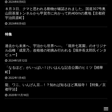
2026年8月8日
８月３日、クマと思われる動物が確認されました。国道307号奥
山田茶屋トンネルから甲賀市に向かって約400mの農地【京都府
宇治田原町】
2026年8月6日
特集
過去から未来へ、宇治から世界へ―。「堀井七茗園」のオリジナ
ル品種「成里乃」改植後の初摘み行われる【堀井長太郎氏インタ
ビュー】
2024年5月12日
「なるほど」がいっぱい！けいはんな記念公園のヒミツ【精華
町】
2022年1月4日
龍、ワニ、いんげん豆…！？知れば知るほど萬福寺！【特集／京
都宇治】
2020年11月18日