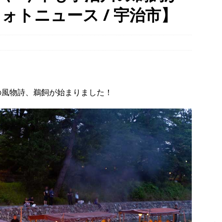
ォトニュース / 宇治市】
タン並ぶ【京都府宇治市】
時事ネタ
、クマと思われる動物が確認されました。国道307号奥山田茶屋トンネ
00mの農地【京都府宇治田原町】
NEWS
８月８日、愛媛県八幡浜市・京都府八幡市「八の日」記念事業の会場
時事ネタ
夏の風物詩、鵜飼が始まりました！