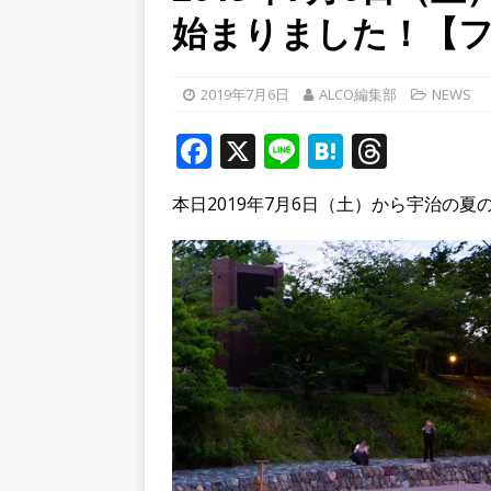
始まりました！【フ
学生さんたち手作りのラン
[ 2026年8月6日 ]
８月３日
2019年7月6日
ALCO編集部
NEWS
ルから甲賀市に向かって約4
F
X
Li
[ 2026年8月8日 ]
H
T
令和８年
a
n
at
h
へ行ってきた！【八幡市】
本日2019年7月6日（土）から宇治の
c
e
e
r
e
n
e
b
a
a
o
d
o
s
k