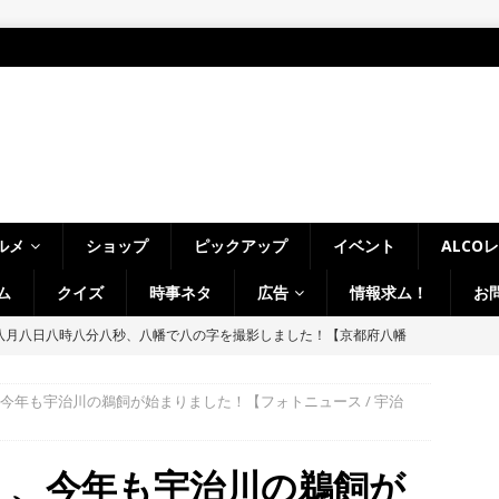
ルメ
ショップ
ピックアップ
イベント
ALCO
ム
クイズ
時事ネタ
広告
情報求ム！
お
八月八日八時八分八秒、八幡で八の字を撮影しました！【京都府八幡
）、今年も宇治川の鵜飼が始まりました！【フォトニュース / 宇治
LCO＞8月1日～7日の京都府山城地域【ひんやり美味しいかき氷！／七
フ・ホビーオフ／宇治淀線で解体工事】
月刊・週刊ALCO
土）、今年も宇治川の鵜飼が
、塔の島で「ホコランタン・プロジェクト2026」を楽しんできました！