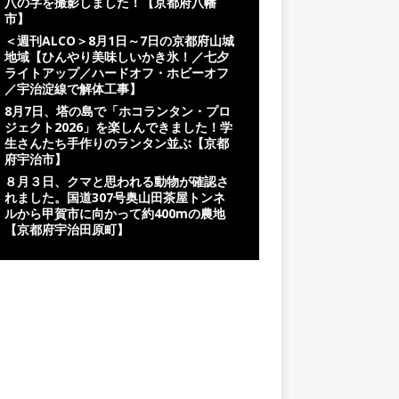
八の字を撮影しました！【京都府八幡
市】
＜週刊ALCO＞8月1日～7日の京都府山城
地域【ひんやり美味しいかき氷！／七夕
ライトアップ／ハードオフ・ホビーオフ
／宇治淀線で解体工事】
8月7日、塔の島で「ホコランタン・プロ
ジェクト2026」を楽しんできました！学
生さんたち手作りのランタン並ぶ【京都
府宇治市】
８月３日、クマと思われる動物が確認さ
れました。国道307号奥山田茶屋トンネ
ルから甲賀市に向かって約400mの農地
【京都府宇治田原町】