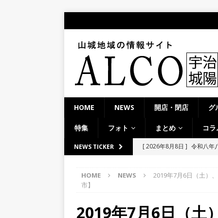
HOME
NEWS
開店・閉店
グ
特集
フォト
まとめ
コラ
[ 2026年8月8日 ]
令和八年
NEWS TICKER
市】
NEWS
HOME
NEWS
2019年7月6日（土
[ 2026年8月8日 ]
＜週刊A
市】
夕ライトアップ／ハードオ
2019年7月6日（
[ 2026年8月7日 ]
8月7日