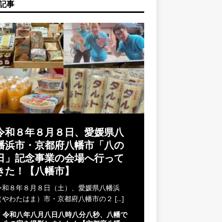
記事
令和８年８月８日、愛媛県八
幡浜市・京都府八幡市「八の
日」記念事業の会場へ行って
きた！【八幡市】
令和８年８月８日（土）、愛媛県八幡浜
（やわたはま）市・京都府八幡市の２
[...]
令和八年八月八日八時八分八秒、八幡で