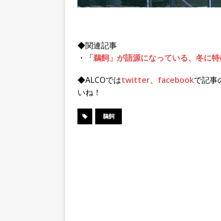
◆関連記事
・
「鵜飼」が語源になっている、冬に特に
◆ALCOでは
twitter
、
facebook
で記事
いね！
鵜飼