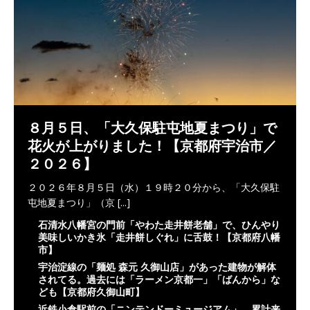
８月５日、「大久保駐屯地夏まつり」で
花火が上がりました！【京都府宇治市／
２０２６】
２０２６年８月５日（水）１９時２０分から、「大久保駐
屯地夏まつり」（京
[...]
石清水八幡宮の門前「やわた走井餅老舗」で、ひんやり
美味しいかき氷「走井餅しぐれ」に舌鼓！【京都府八幡
市】
宇治淀線の「麺処 森元 久御山店」があった建物が解体
されてる。過去には「ラーメン京都一」「ばんから」な
ども【京都府久御山町】
近鉄小倉駅前の「ニンテンドーミュージアム」、累計来