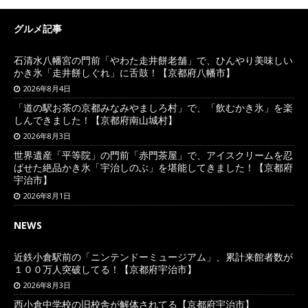
グルメ記事
石清水八幡宮の門前「やわた走井餅老舗」で、ひんやり美味しい
かき氷「走井餅しぐれ」に舌鼓！【京都府八幡市】
2026年8月4日
「道の駅お茶の京都みなみやましろ村」で、「飲むかき氷」を楽
しんできました！【京都府南山城村】
2026年8月3日
世界遺産「平等院」の門前「赤門茶屋」で、アイスクリームを忍
ばせた絶品かき氷「宇治しのぶ」を堪能してきました！【京都府
宇治市】
2026年8月1日
NEWS
近鉄小倉駅前の「ニンテンドーミュージアム」、累計来館者数が
１００万人突破してる！【京都府宇治市】
2026年8月3日
西小倉中学校の旧校舎が解体されてる【京都府宇治市】