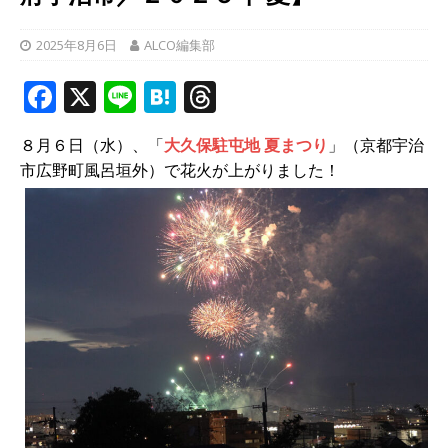
2025年8月6日
ALCO編集部
F
X
Li
H
T
a
n
at
h
８月６日（水）、「
大久保駐屯地 夏まつり
」（京都宇治
c
e
e
r
市広野町風呂垣外）で花火が上がりました！
e
n
e
b
a
a
o
d
o
s
k