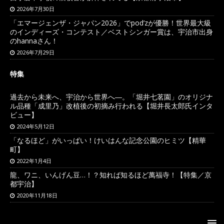
2026年7月30日
「エマージェンザ・ジャパン2026」でpod’zが優勝！世界最大級
のインディーズ・コンテスト／ベストシンガー賞は、宇治市出身
のhannaさん！
2026年7月29日
特集
過去から未来へ、宇治から世界へ―。「堀井七茗園」のオリジナ
ル品種「成里乃」改植後の初摘み行われる【堀井長太郎氏インタ
ビュー】
2024年5月12日
「なるほど」がいっぱい！けいはんな記念公園のヒミツ【精華
町】
2022年1月4日
龍、ワニ、いんげん豆…！？知れば知るほど萬福寺！【特集／京
都宇治】
2020年11月18日