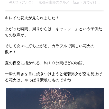
ALCO（アルコ）｜京都府南部のグルメ・新店・おでかけ情報 etc.(@alco_uj)がシェアした投稿
キレイな花火が見られました！
上がった瞬間、周りからは「キャ～ッ！」という子供た
ちの歓声が。
そして次々に打ち上がる、カラフルで楽しい花火の
数々！
夏の夜空に描かれる、約１０分間ほどの物語。
一瞬の輝きを目に焼きつけようと老若男女が空を見上げ
る花火は、やっぱり素敵なものですね！