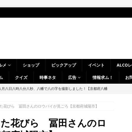
ルメ
ショップ
ピックアップ
イベント
ALCO
ム
クイズ
時事ネタ
広告
情報求ム！
お
八月八日八時八分八秒、八幡で八の字を撮影しました！【京都府八幡
た花びら 冨田さんのロウバイが見ごろ【京都府城陽市】
LCO＞8月1日～7日の京都府山城地域【ひんやり美味しいかき氷！／七
フ・ホビーオフ／宇治淀線で解体工事】
月刊・週刊ALCO
った花びら 冨田さんのロ
、塔の島で「ホコランタン・プロジェクト2026」を楽しんできました！