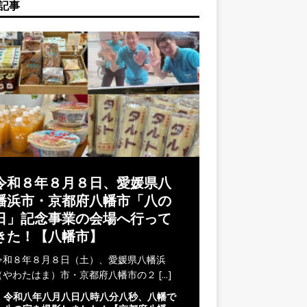
記事
令和８年８月８日、愛媛県八
幡浜市・京都府八幡市「八の
日」記念事業の会場へ行って
きた！【八幡市】
令和８年８月８日（土）、愛媛県八幡浜
（やわたはま）市・京都府八幡市の２
[...]
令和八年八月八日八時八分八秒、八幡で