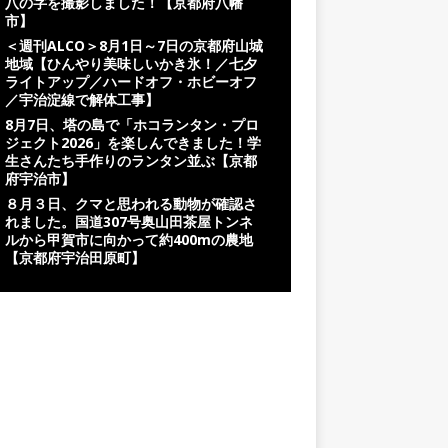
八の字を撮影しました！【京都府八幡
市】
＜週刊ALCO＞8月1日～7日の京都府山城
地域【ひんやり美味しいかき氷！／七夕
ライトアップ／ハードオフ・ホビーオフ
／宇治淀線で解体工事】
8月7日、塔の島で「ホコランタン・プロ
ジェクト2026」を楽しんできました！学
生さんたち手作りのランタン並ぶ【京都
府宇治市】
８月３日、クマと思われる動物が確認さ
れました。国道307号奥山田茶屋トンネ
ルから甲賀市に向かって約400mの農地
【京都府宇治田原町】