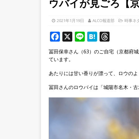
ウバイが見ごろ【
学生さんたち手作りのラン
[ 2026年8月6日 ]
８月３日
2021年1月19日
ALCO報道部
時事ネ
ルから甲賀市に向かって約4
F
X
Li
H
T
[ 2026年8月8日 ]
令和８年
a
n
at
h
へ行ってきた！【八幡市】
冨田保幸さん（63）のご自宅（京都府
c
e
e
r
ています。
e
n
e
b
a
a
あたりには甘い香りが漂って、ロウのよ
o
d
冨田さんのロウバイは「城陽市名木・古
o
s
k