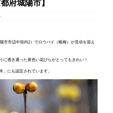
京都府城陽市】
タン並ぶ【京都府宇治市】
時事ネタ
、クマと思われる動物が確認されました。国道307号奥山田茶屋トンネ
タ
00mの農地【京都府宇治田原町】
NEWS
８月８日、愛媛県八幡浜市・京都府八幡市「八の日」記念事業の会場
時事ネタ
城陽市市辺中垣内2）でロウバイ（蝋梅）が見頃を迎え
うに透き通った黄色い花びらがとってもきれい！
木」にも認定されています。