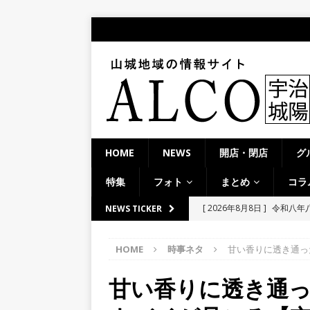
HOME
NEWS
開店・閉店
グ
特集
フォト
まとめ
コラ
[ 2026年8月8日 ]
令和八年
NEWS TICKER
市】
NEWS
HOME
時事ネタ
甘い香りに透き通っ
[ 2026年8月8日 ]
＜週刊A
夕ライトアップ／ハードオ
甘い香りに透き通
[ 2026年8月7日 ]
8月7日