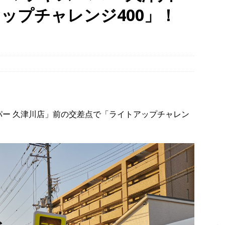
ップチャレンジ400」！
幡宮の門前「やわた走井餅老舗」で、ひんやり美味しいかき氷「走井
府八幡市】
グルメ
、クマと思われる動物が確認されました。国道307号奥山田茶屋トンネ
00mの農地【京都府宇治田原町】
NEWS
ーパー 久津川店」前の交差点で「ライトアップチャレン