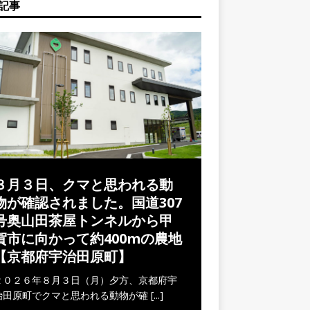
記事
８月３日、クマと思われる動
物が確認されました。国道307
号奥山田茶屋トンネルから甲
賀市に向かって約400mの農地
【京都府宇治田原町】
２０２６年８月３日（月）夕方、京都府宇
治田原町でクマと思われる動物が確
[...]