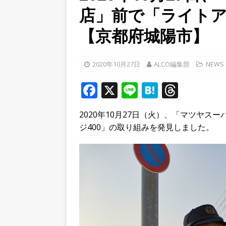
／２０２６】
時事ネタ
店」前で「ライトア
[ 2026年8月4日 ]
石清水八
【京都府城陽市】
餅しぐれ」に舌鼓！【京都
[ 2026年8月6日 ]
８月３日
2020年10月27日
ALCO編集部
NEWS
ルから甲賀市に向かって約4
F
X
Li
H
T
a
n
at
h
2020年10月27日（火）、「マツヤス
c
e
e
r
ジ400」の取り組みを発見しました。
e
n
e
b
a
a
o
d
o
s
k