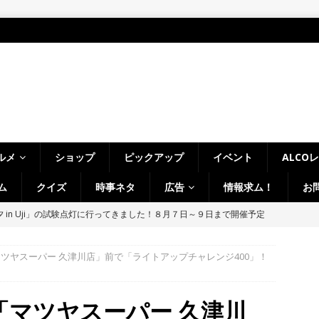
ルメ
ショップ
ピックアップ
イベント
ALCO
ム
クイズ
時事ネタ
広告
情報求ム！
お
 in Uji」の試験点灯に行ってきました！８月７日～９日まで開催予定
～14日イベントまとめ！夏祭り、ライトアップ、グルメなどワイワイ盛
】
時事ネタ
・宇治市・木津川市・宇治田原町・八幡市・南山城村など】
イベン
、「マツヤスーパー 久津川店」前で「ライトアップチャレンジ400」！
、「大久保駐屯地夏まつり」で花火が上がりました！【京都府宇治市
日、「マツヤスーパー 久津川