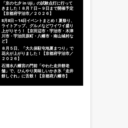
「京の七夕 in Uji」の試験点灯に行って
きました！８月７日～９日まで開催予定
【京都府宇治市／２０２６】
8月8日～14日イベントまとめ！夏祭り、
ライトアップ、グルメなどワイワイ盛り
上がりそう！【京田辺市・宇治市・木津
川市・宇治田原町・八幡市・南山城村な
ど】
８月５日、「大久保駐屯地夏まつり」で
花火が上がりました！【京都府宇治市／
２０２６】
石清水八幡宮の門前「やわた走井餅老
舗」で、ひんやり美味しいかき氷「走井
餅しぐれ」に舌鼓！【京都府八幡市】