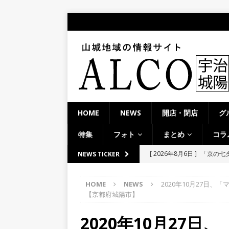
HOME
NEWS
開店・閉店
グ
特集
フォト
まとめ
コラ
[ 2026年8月6日 ]
「京の七夕
NEWS TICKER
[ 2026年8月6日 ]
8月8日
【京都府宇治市／２０２６
り上がりそう！【京田辺市
HOME
NEWS
2020年10月27日
【京都府城陽市】
ト
[ 2026年8月5日 ]
８月５日
2020年10月27