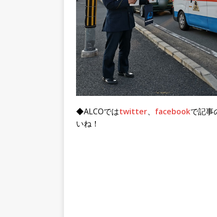
◆ALCOでは
twitter
、
facebook
で記事
いね！