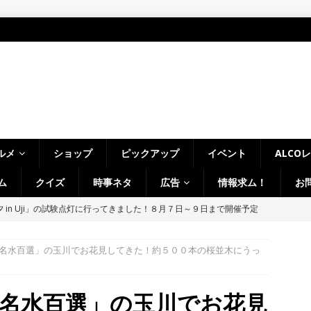
ルメ
ショップ
ピックアップ
イベント
ALCO
ム
クイズ
時事ネタ
広告
情報求ム！
お
～14日イベントまとめ！夏祭り、ライトアップ、グルメなどワイワイ盛
・宇治市・木津川市・宇治田原町・八幡市・南山城村など】
イベン
名水百選」の玉川でお花見してきた！約５００本の桜並木にうっ
、「大久保駐屯地夏まつり」で花火が上がりました！【京都府宇治市
名水百選」の玉川でお花見