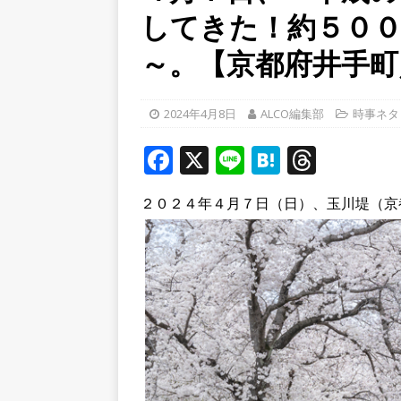
してきた！約５０
[ 2026年8月4日 ]
石清水八
餅しぐれ」に舌鼓！【京都
～。【京都府井手町
[ 2026年8月6日 ]
８月３日
ルから甲賀市に向かって約4
2024年4月8日
ALCO編集部
時事ネタ
[ 2026年8月6日 ]
「京の七夕
F
X
Li
H
T
【京都府宇治市／２０２６
a
n
at
h
２０２４年４月７日（日）、玉川堤（京
c
e
e
r
e
n
e
b
a
a
o
d
o
s
k