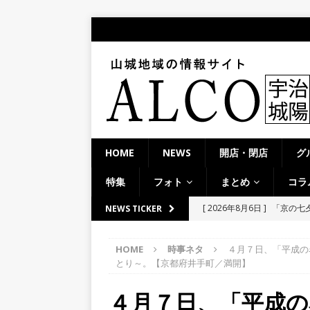
HOME
NEWS
開店・閉店
グ
特集
フォト
まとめ
コラ
[ 2026年8月6日 ]
8月8日
NEWS TICKER
り上がりそう！【京田辺市
HOME
時事ネタ
４月７日、「平成の
ト
とり～。【京都府井手町／満開】
[ 2026年8月5日 ]
８月５日
４月７日、「平成の
／２０２６】
時事ネタ