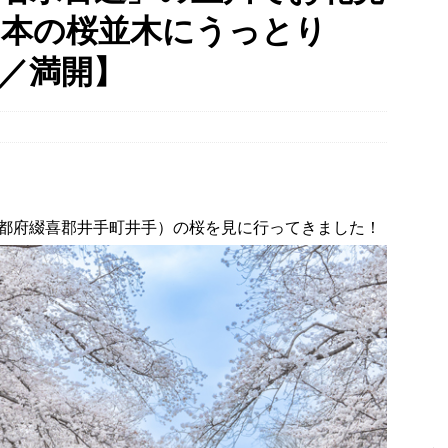
０本の桜並木にうっとり
幡宮の門前「やわた走井餅老舗」で、ひんやり美味しいかき氷「走井
府八幡市】
グルメ
／満開】
、クマと思われる動物が確認されました。国道307号奥山田茶屋トンネ
00mの農地【京都府宇治田原町】
NEWS
 in Uji」の試験点灯に行ってきました！８月７日～９日まで開催予定
】
時事ネタ
都府綴喜郡井手町井手）の桜を見に行ってきました！