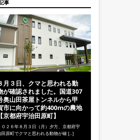
記事
８月３日、クマと思われる動
物が確認されました。国道307
号奥山田茶屋トンネルから甲
賀市に向かって約400mの農地
【京都府宇治田原町】
２０２６年８月３日（月）夕方、京都府宇
治田原町でクマと思われる動物が確
[...]