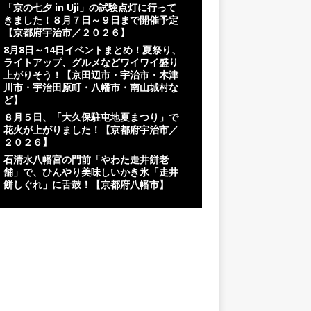
「京の七夕 in Uji」の試験点灯に行って
きました！８月７日～９日まで開催予定
【京都府宇治市／２０２６】
8月8日～14日イベントまとめ！夏祭り、
ライトアップ、グルメなどワイワイ盛り
上がりそう！【京田辺市・宇治市・木津
川市・宇治田原町・八幡市・南山城村な
ど】
８月５日、「大久保駐屯地夏まつり」で
花火が上がりました！【京都府宇治市／
２０２６】
石清水八幡宮の門前「やわた走井餅老
舗」で、ひんやり美味しいかき氷「走井
餅しぐれ」に舌鼓！【京都府八幡市】