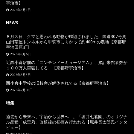
宇治市】
2026年8月1日
NEWS
８月３日、クマと思われる動物が確認されました。国道307号奥
山田茶屋トンネルから甲賀市に向かって約400mの農地【京都府
宇治田原町】
2026年8月6日
近鉄小倉駅前の「ニンテンドーミュージアム」、累計来館者数が
１００万人突破してる！【京都府宇治市】
2026年8月3日
西小倉中学校の旧校舎が解体されてる【京都府宇治市】
2026年7月30日
特集
過去から未来へ、宇治から世界へ―。「堀井七茗園」のオリジナ
ル品種「成里乃」改植後の初摘み行われる【堀井長太郎氏インタ
ビュー】