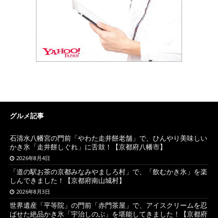
グルメ記事
石清水八幡宮の門前「やわた走井餅老舗」で、ひんやり美味しい
かき氷「走井餅しぐれ」に舌鼓！【京都府八幡市】
2026年8月4日
「道の駅お茶の京都みなみやましろ村」で、「飲むかき氷」を楽
しんできました！【京都府南山城村】
2026年8月3日
世界遺産「平等院」の門前「赤門茶屋」で、アイスクリームを忍
ばせた絶品かき氷「宇治しのぶ」を堪能してきました！【京都府