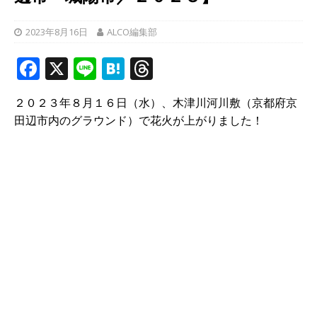
2023年8月16日
ALCO編集部
F
X
Li
H
T
a
n
at
h
２０２３年８月１６日（水）、木津川河川敷（京都府京
c
e
e
r
田辺市内のグラウンド）で花火が上がりました！
e
n
e
b
a
a
o
d
o
s
k