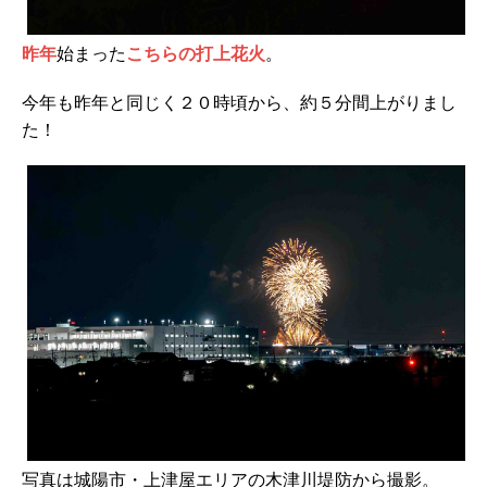
昨年
始まった
こちらの打上花火
。
今年も昨年と同じく２０時頃から、約５分間上がりまし
た！
写真は城陽市・上津屋エリアの木津川堤防から撮影。