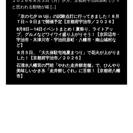
２０２６年８月３日（月）夕方、京都府宇治田原町でクマ
と思われる動物が確
[...]
「京の七夕 in Uji」の試験点灯に行ってきました！８月
７日～９日まで開催予定【京都府宇治市／２０２６】
8月8日～14日イベントまとめ！夏祭り、ライトアッ
プ、グルメなどワイワイ盛り上がりそう！【京田辺市・
宇治市・木津川市・宇治田原町・八幡市・南山城村な
ど】
８月５日、「大久保駐屯地夏まつり」で花火が上がりま
した！【京都府宇治市／２０２６】
石清水八幡宮の門前「やわた走井餅老舗」で、ひんやり
美味しいかき氷「走井餅しぐれ」に舌鼓！【京都府八幡
市】