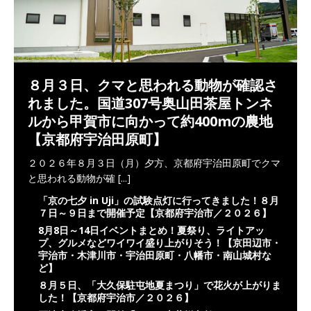
８月３日、クマと思われる動物が確認さ
れました。国道307号奥山田茶屋トンネ
ルから甲賀市に向かって約400mの農地
【京都府宇治田原町】
２０２６年８月３日（月）夕方、京都府宇治田原町でクマ
と思われる動物が確
[...]
「京の七夕 in Uji」の試験点灯に行ってきました！８月
７日～９日まで開催予定【京都府宇治市／２０２６】
8月8日～14日イベントまとめ！夏祭り、ライトアッ
プ、グルメなどワイワイ盛り上がりそう！【京田辺市・
宇治市・木津川市・宇治田原町・八幡市・南山城村な
ど】
８月５日、「大久保駐屯地夏まつり」で花火が上がりま
した！【京都府宇治市／２０２６】