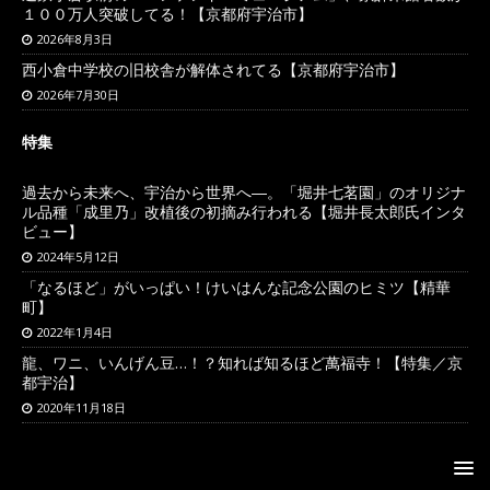
１００万人突破してる！【京都府宇治市】
2026年8月3日
西小倉中学校の旧校舎が解体されてる【京都府宇治市】
2026年7月30日
特集
過去から未来へ、宇治から世界へ―。「堀井七茗園」のオリジナ
ル品種「成里乃」改植後の初摘み行われる【堀井長太郎氏インタ
ビュー】
2024年5月12日
「なるほど」がいっぱい！けいはんな記念公園のヒミツ【精華
町】
2022年1月4日
龍、ワニ、いんげん豆…！？知れば知るほど萬福寺！【特集／京
都宇治】
2020年11月18日