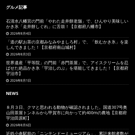
グルメ記事
石清水八幡宮の門前「やわた走井餅老舗」で、ひんやり美味しい
かき氷「走井餅しぐれ」に舌鼓！【京都府八幡市】
2026年8月4日
「道の駅お茶の京都みなみやましろ村」で、「飲むかき氷」を楽
しんできました！【京都府南山城村】
2026年8月3日
世界遺産「平等院」の門前「赤門茶屋」で、アイスクリームを忍
ばせた絶品かき氷「宇治しのぶ」を堪能してきました！【京都府
宇治市】
2026年8月1日
NEWS
８月３日、クマと思われる動物が確認されました。国道307号奥
山田茶屋トンネルから甲賀市に向かって約400mの農地【京都府
宇治田原町】
2026年8月6日
近鉄小倉駅前の「ニンテンドーミュージアム」、累計来館者数が