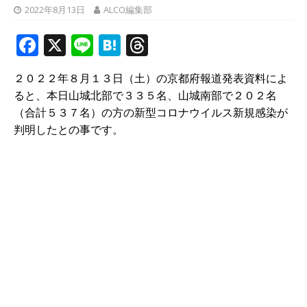
2022年8月13日
ALCO編集部
F
X
Li
H
T
a
n
at
h
２０２２年８月１３日（土）の京都府報道発表資料によ
c
e
e
r
ると、本日山城北部で３３５名、山城南部で２０２名
e
n
e
（合計５３７名）の方の新型コロナウイルス新規感染が
b
a
a
判明したとの事です。
o
d
o
s
k