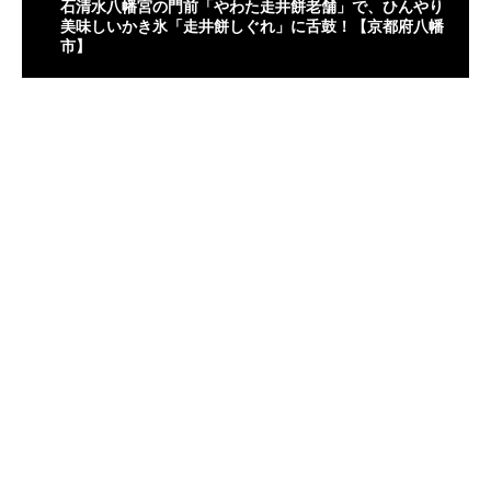
石清水八幡宮の門前「やわた走井餅老舗」で、ひんやり
美味しいかき氷「走井餅しぐれ」に舌鼓！【京都府八幡
市】