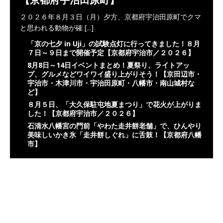
２０２６年８月３日（月）夕方、京都府宇治田原町でクマ
と思われる動物が確
[...]
「京の七夕 in Uji」の試験点灯に行ってきました！８月
７日～９日まで開催予定【京都府宇治市／２０２６】
8月8日～14日イベントまとめ！夏祭り、ライトアッ
プ、グルメなどワイワイ盛り上がりそう！【京田辺市・
宇治市・木津川市・宇治田原町・八幡市・南山城村な
ど】
８月５日、「大久保駐屯地夏まつり」で花火が上がりま
した！【京都府宇治市／２０２６】
石清水八幡宮の門前「やわた走井餅老舗」で、ひんやり
美味しいかき氷「走井餅しぐれ」に舌鼓！【京都府八幡
市】