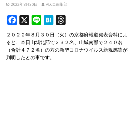
2022年8月30日
ALCO編集部
F
X
Li
H
T
a
n
at
h
２０２２年８月３０日（火）の京都府報道発表資料によ
c
e
e
r
ると、本日山城北部で２３２名、山城南部で２４０名
e
n
e
（合計４７２名）の方の新型コロナウイルス新規感染が
b
a
a
判明したとの事です。
o
d
o
s
k