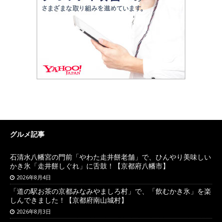
グルメ記事
石清水八幡宮の門前「やわた走井餅老舗」で、ひんやり美味しい
かき氷「走井餅しぐれ」に舌鼓！【京都府八幡市】
2026年8月4日
「道の駅お茶の京都みなみやましろ村」で、「飲むかき氷」を楽
しんできました！【京都府南山城村】
2026年8月3日