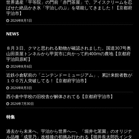
世界遺産「平等院」の門前「赤門茶屋」で、アイスクリームを忍
ばせた絶品かき氷「宇治しのぶ」を堪能してきました！【京都府
宇治市】
2026年8月1日
NEWS
８月３日、クマと思われる動物が確認されました。国道307号奥
山田茶屋トンネルから甲賀市に向かって約400mの農地【京都府
宇治田原町】
2026年8月6日
近鉄小倉駅前の「ニンテンドーミュージアム」、累計来館者数が
１００万人突破してる！【京都府宇治市】
2026年8月3日
西小倉中学校の旧校舎が解体されてる【京都府宇治市】
2026年7月30日
特集
過去から未来へ、宇治から世界へ―。「堀井七茗園」のオリジナ
ル品種「成里乃」改植後の初摘み行われる【堀井長太郎氏インタ