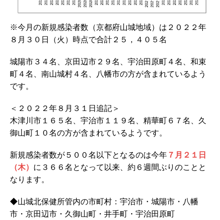
※今月の新規感染者数（京都府山城地域）は２０２２年
８月３０日（火）時点で合計２５，４０５名
城陽市３４名、京田辺市２９名、宇治田原町４名、和束
町４名、南山城村４名、八幡市の方が含まれているよう
です。
＜２０２２年８月３１日追記＞
木津川市１６５名、宇治市１１９名、精華町６７名、久
御山町１０名の方が含まれているようです。
新規感染者数が５００名以下となるのは今年
７月２１日
（木）
に３６６名となって以来、約６週間ぶりのことと
なります。
◆山城北保健所管内の市町村：宇治市・城陽市・八幡
市・京田辺市・久御山町・井手町・宇治田原町