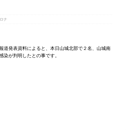
明
・宇治市・木津川市・宇治田原町・八幡市・南山城村など】
イベン
ロナ
、「大久保駐屯地夏まつり」で花火が上がりました！【京都府宇治市
、塔の島で「ホコランタン・プロジェクト2026」を楽しんできました！
報道発表資料によると、本日山城北部で２名、山城南
感染が判明したとの事です。
タン並ぶ【京都府宇治市】
時事ネタ