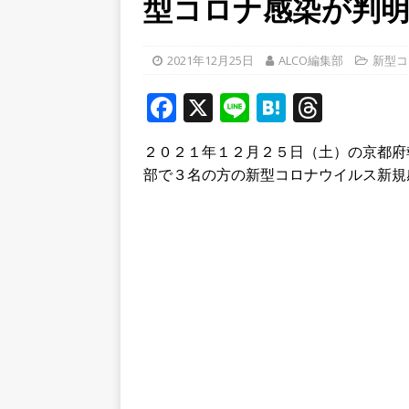
型コロナ感染が判
り上がりそう！【京田辺市
ト
2021年12月25日
ALCO編集部
新型コ
[ 2026年8月5日 ]
８月５日
F
X
Li
H
T
／２０２６】
時事ネタ
a
n
at
h
[ 2026年8月7日 ]
8月7日
２０２１年１２月２５日（土）の京都府
c
e
e
r
部で３名の方の新型コロナウイルス新規
学生さんたち手作りのラン
e
n
e
b
a
a
o
d
o
s
k