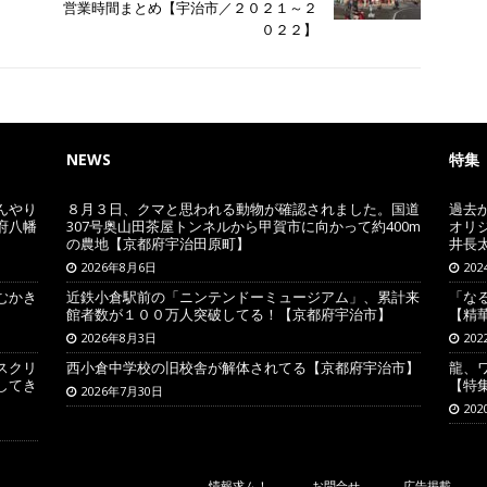
営業時間まとめ【宇治市／２０２１～２
０２２】
NEWS
特集
んやり
８月３日、クマと思われる動物が確認されました。国道
過去
府八幡
307号奥山田茶屋トンネルから甲賀市に向かって約400m
オリ
の農地【京都府宇治田原町】
井長
2026年8月6日
20
むかき
近鉄小倉駅前の「ニンテンドーミュージアム」、累計来
「な
館者数が１００万人突破してる！【京都府宇治市】
【精
2026年8月3日
20
スクリ
西小倉中学校の旧校舎が解体されてる【京都府宇治市】
龍、
してき
【特
2026年7月30日
20
情報求ム！
お問合せ
広告掲載