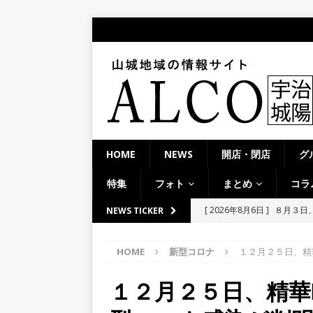
HOME
NEWS
開店・閉店
グ
特集
フォト
まとめ
コラ
[ 2026年8月6日 ]
８月３日
NEWS TICKER
ルから甲賀市に向かって約4
HOME
新型コロナ
１２月２５日、精
[ 2026年8月6日 ]
「京の七夕
【京都府宇治市／２０２６
１２月２５日、精華
[ 2026年8月6日 ]
8月8日