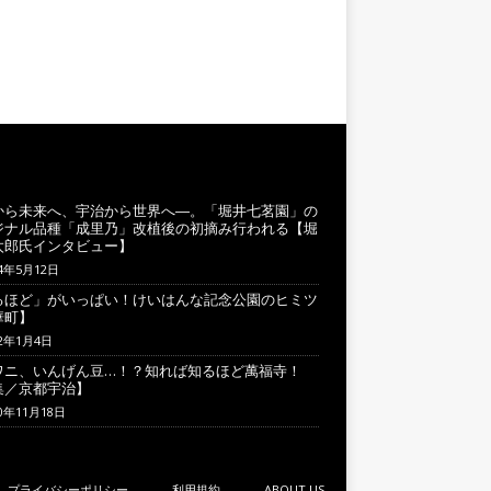
から未来へ、宇治から世界へ―。「堀井七茗園」の
ジナル品種「成里乃」改植後の初摘み行われる【堀
太郎氏インタビュー】
24年5月12日
るほど」がいっぱい！けいはんな記念公園のヒミツ
華町】
22年1月4日
ワニ、いんげん豆…！？知れば知るほど萬福寺！
集／京都宇治】
20年11月18日
プライバシーポリシー
利用規約
ABOUT US