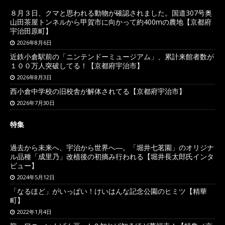
８月３日、クマと思われる動物が確認されました。国道307号奥
山田茶屋トンネルから甲賀市に向かって約400mの農地【京都府
宇治田原町】
2026年8月6日
近鉄小倉駅前の「ニンテンドーミュージアム」、累計来館者数が
１００万人突破してる！【京都府宇治市】
2026年8月3日
西小倉中学校の旧校舎が解体されてる【京都府宇治市】
2026年7月30日
特集
過去から未来へ、宇治から世界へ―。「堀井七茗園」のオリジナ
ル品種「成里乃」改植後の初摘み行われる【堀井長太郎氏インタ
ビュー】
2024年5月12日
「なるほど」がいっぱい！けいはんな記念公園のヒミツ【精華
町】
2022年1月4日