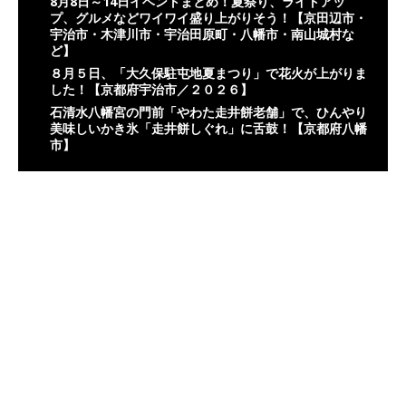
8月8日～14日イベントまとめ！夏祭り、ライトアッ
プ、グルメなどワイワイ盛り上がりそう！【京田辺市・
宇治市・木津川市・宇治田原町・八幡市・南山城村な
ど】
８月５日、「大久保駐屯地夏まつり」で花火が上がりま
した！【京都府宇治市／２０２６】
石清水八幡宮の門前「やわた走井餅老舗」で、ひんやり
美味しいかき氷「走井餅しぐれ」に舌鼓！【京都府八幡
市】