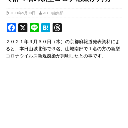
2021年9月30日
ALCO編集部
F
X
Li
H
T
a
n
at
h
２０２１年９月３０日（木）の京都府報道発表資料によ
c
e
e
r
ると、本日山城北部で３名、山城南部で１名の方の新型
e
n
e
コロナウイルス新規感染が判明したとの事です。
b
a
a
o
d
o
s
k