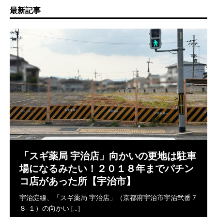
最新記事
「スギ薬局 宇治店」向かいの更地は駐車
場になるみたい！２０１８年までパチン
コ店があった所【宇治市】
宇治淀線、「スギ薬局 宇治店」（京都府宇治市宇治弐番７
８‐１）の向かい
[...]