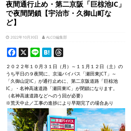
夜間通行止め・第二京阪「巨椋池IC」
で夜間閉鎖【宇治市・久御山町な
ど】
2022年10月30日
ALCO編集部
F
X
Li
H
T
a
n
at
h
２０２２年１０月３１日（月）～１１月１２日（土）の
c
e
e
r
うち平日の９夜間に、京滋バイパス「瀬田東JCT」～
e
n
e
「久御山淀IC」が通行止めに、第二京阪道路「巨椋池
b
a
a
IC」・名神高速道路「瀬田東IC」が閉鎖になります。
（名神高速道路などへのう回が必要）
o
d
※荒天中止／工事の進捗により早期完了の場合あり
o
s
k