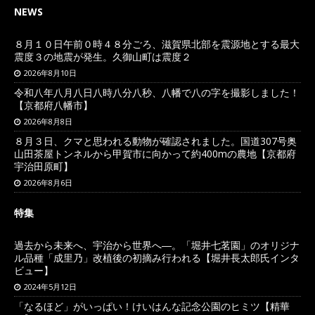
NEWS
８月１０日午前０時４８分ごろ、滋賀県北部を震源地とする最大
震度３の地震が発生。久御山町は震度２
2026年8月10日
令和八年八月八日八時八分八秒、八幡で八の字を撮影しました！
【京都府八幡市】
2026年8月8日
８月３日、クマと思われる動物が確認されました。国道307号奥
山田茶屋トンネルから甲賀市に向かって約400mの農地【京都府
宇治田原町】
2026年8月6日
特集
過去から未来へ、宇治から世界へ―。「堀井七茗園」のオリジナ
ル品種「成里乃」改植後の初摘み行われる【堀井長太郎氏インタ
ビュー】
2024年5月12日
「なるほど」がいっぱい！けいはんな記念公園のヒミツ【精華