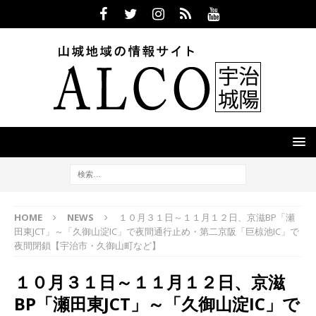
HOME
NEWS
１０月３１日～１１月１２日、京滋BP「瀬
田東JCT」～「久御山淀IC」で夜間通行止め・第二京阪「巨椋池IC」で
夜間閉鎖【宇治市・久御山町など】
１０月３１日～１１月１２日、京滋
BP「瀬田東JCT」～「久御山淀IC」で