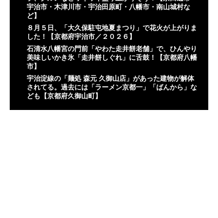
宇治市・木津川市・宇治田原町・八幡市・南山城村な
ど】
８月５日、「大久保駐屯地夏まつり」で花火が上がりま
した！【京都府宇治市／２０２６】
石清水八幡宮の門前「やわた走井餅老舗」で、ひんやり
美味しいかき氷「走井餅しぐれ」に舌鼓！【京都府八幡
市】
宇治淀線の「麺処 森元 久御山店」があった建物が解体
されてる。過去には「ラーメン京都一」「ばんから」な
ども【京都府久御山町】