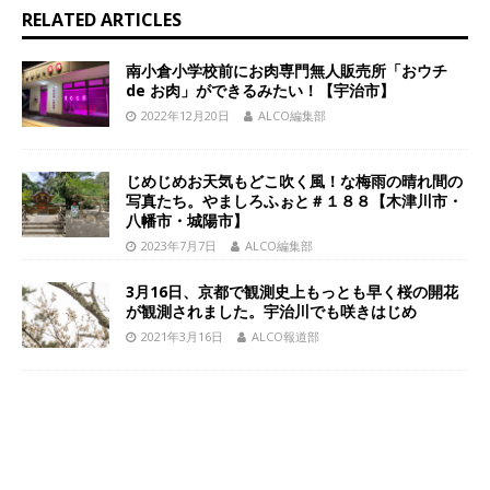
RELATED ARTICLES
南小倉小学校前にお肉専門無人販売所「おウチ
de お肉」ができるみたい！【宇治市】
2022年12月20日
ALCO編集部
じめじめお天気もどこ吹く風！な梅雨の晴れ間の
写真たち。やましろふぉと＃１８８【木津川市・
八幡市・城陽市】
2023年7月7日
ALCO編集部
3月16日、京都で観測史上もっとも早く桜の開花
が観測されました。宇治川でも咲きはじめ
2021年3月16日
ALCO報道部