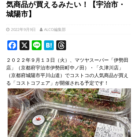
気商品が買えるみたい！【宇治市・
城陽市】
2022年9月9日
ALCO編集部
F
X
Li
H
T
a
n
at
h
２０２２年９月１３日（火）、マツヤスーパー「伊勢田
c
e
e
r
店」（京都府宇治市伊勢田町中ノ田）・「久津川店」
e
n
e
（京都府城陽市平川山道）でコストコの人気商品が買え
b
a
a
る「コストコフェア」が開催される予定です！
o
d
o
s
k