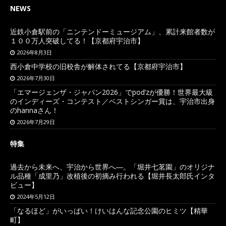
NEWS
近鉄小倉駅前の「ニンテンドーミュージアム」、累計来館者数が
１００万人突破してる！【京都府宇治市】
2026年8月3日
西小倉中学校の旧校舎が解体されてる【京都府宇治市】
2026年7月30日
「エマージェンザ・ジャパン2026」でpod’zが優勝！世界最大級
のインディーズ・コンテスト／ベストシンガー賞は、宇治市出身
のhannaさん！
2026年7月29日
特集
過去から未来へ、宇治から世界へ―。「堀井七茗園」のオリジナ
ル品種「成里乃」改植後の初摘み行われる【堀井長太郎氏インタ
ビュー】
2024年5月12日
「なるほど」がいっぱい！けいはんな記念公園のヒミツ【精華
町】