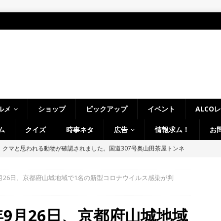
ルメ
ショップ
ピックアップ
イベント
ALCO
ム
クイズ
時事ネタ
広告
情報求ム！
お
、クマと思われる動物が確認されました。国道307号奥山田茶屋トンネ
00mの農地【京都府宇治田原町】
NEWS
9月26日、京都府山城地域で1名の新型コロナウイルス感染が判
 in Uji」の試験点灯に行ってきました！８月７日～９日まで開催予定
】
時事ネタ
年9月26日、京都府山城地域
～14日イベントまとめ！夏祭り、ライトアップ、グルメなどワイワイ盛