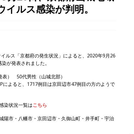
ウイルス感染が判明。
・宇治市・木津川市・宇治田原町・八幡市・南山城村など】
イベン
、「大久保駐屯地夏まつり」で花火が上がりました！【京都府宇治市
、塔の島で「ホコランタン・プロジェクト2026」を楽しんできました！
イルス「京都府の発生状況」によると、2020年9月26
タン並ぶ【京都府宇治市】
時事ネタ
感染が発表されました。
6日発表） 50代男性（山城北部）
HPによると、1717例目は京田辺市47例目の方のようで
感染状況一覧は
こちら
城陽市・八幡市・京田辺市・久御山町・井手町・宇治