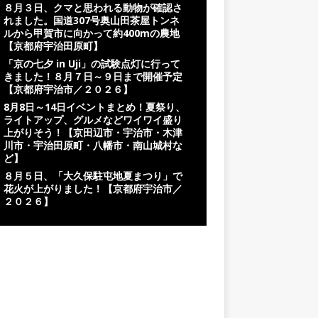
８月３日、クマと思われる動物が確認さ
れました。国道307号奥山田茶屋トンネ
ルから甲賀市に向かって約400mの農地
【京都府宇治田原町】
「京の七夕 in Uji」の試験点灯に行って
きました！８月７日～９日まで開催予定
【京都府宇治市／２０２６】
8月8日～14日イベントまとめ！夏祭り、
ライトアップ、グルメなどワイワイ盛り
上がりそう！【京田辺市・宇治市・木津
川市・宇治田原町・八幡市・南山城村な
ど】
８月５日、「大久保駐屯地夏まつり」で
花火が上がりました！【京都府宇治市／
２０２６】