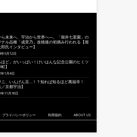
から未来へ、宇治から世界へ―。「堀井七茗園」の
ジナル品種「成里乃」改植後の初摘み行われる【堀
太郎氏インタビュー】
24年5月12日
るほど」がいっぱい！けいはんな記念公園のヒミツ
華町】
22年1月4日
ワニ、いんげん豆…！？知れば知るほど萬福寺！
集／京都宇治】
20年11月18日
プライバシーポリシー
利用規約
ABOUT US