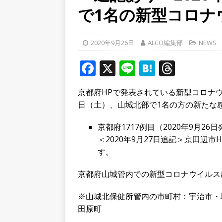
で1名の新型コロナ
り上がりそう！【京田辺市
ト
2020年9月26日
ALCO編集部
NEWS
[ 2026年8月5日 ]
８月５日
F
X
Li
／２０２６】
H
T
時事ネタ
a
n
at
h
[ 2026年8月7日 ]
8月7日
京都府HPで発表されている新型コロナウ
c
e
e
r
学生さんたち手作りのラン
日（土）、山城北部で1名の方の新たな
e
n
e
b
a
a
京都府1717例目（2020年9月2
＜2020年9月27日追記＞京田辺市
o
d
す。
o
s
京都府山城管内での新型コロナウイルス
k
※山城北保健所管内の市町村：宇治市・
田原町