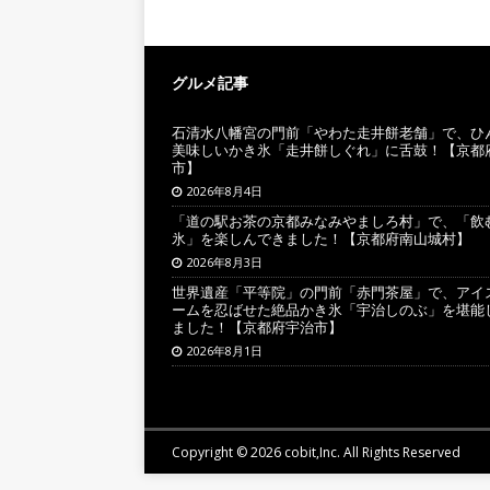
グルメ記事
石清水八幡宮の門前「やわた走井餅老舗」で、ひ
美味しいかき氷「走井餅しぐれ」に舌鼓！【京都
市】
2026年8月4日
「道の駅お茶の京都みなみやましろ村」で、「飲
氷」を楽しんできました！【京都府南山城村】
2026年8月3日
世界遺産「平等院」の門前「赤門茶屋」で、アイ
ームを忍ばせた絶品かき氷「宇治しのぶ」を堪能
ました！【京都府宇治市】
2026年8月1日
Copyright © 2026 cobit,Inc. All Rights Reserved