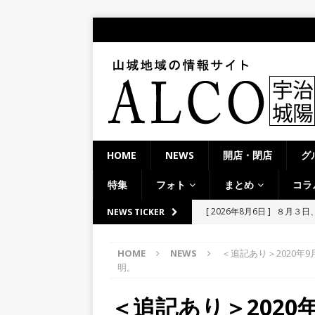
HOME
NEWS
開店・閉店
グ
特集
フォト
まとめ
コラ
[ 2026年8月6日 ]
８月３日
NEWS TICKER
ルから甲賀市に向かって約4
HOME
NEWS
＜追記あり＞2020年
[ 2026年8月6日 ]
「京の七夕
明。
【京都府宇治市／２０２６
＜追記あり＞2020
[ 2026年8月6日 ]
8月8日