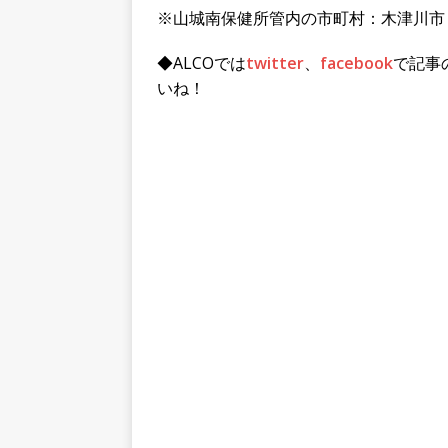
※山城南保健所管内の市町村：木津川市
◆ALCOでは
twitter
、
facebook
で記事
いね！