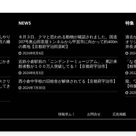
NEWS
特集
んやり
８月３日、クマと思われる動物が確認されました。国道
過去
府八幡
307号奥山田茶屋トンネルから甲賀市に向かって約400m
オリ
の農地【京都府宇治田原町】
井長
2026年8月6日
20
むかき
近鉄小倉駅前の「ニンテンドーミュージアム」、累計来
「な
館者数が１００万人突破してる！【京都府宇治市】
【精
2026年8月3日
20
スクリ
西小倉中学校の旧校舎が解体されてる【京都府宇治市】
龍、
してき
【特
2026年7月30日
20
情報求ム！
お問合せ
広告掲載