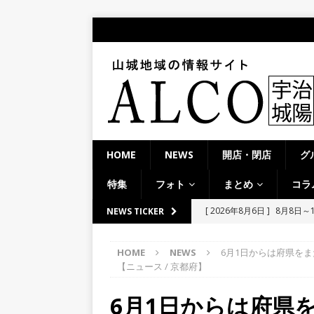
HOME
NEWS
開店・閉店
グ
特集
フォト
まとめ
コラ
[ 2026年8月6日 ]
8月8日
NEWS TICKER
り上がりそう！【京田辺市
HOME
NEWS
6月1日からは府県を
ト
【ニュース / 京都府】
[ 2026年8月5日 ]
８月５日
6月1日からは府県
／２０２６】
時事ネタ