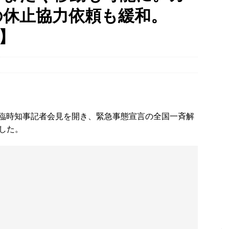
の休止協力依頼も緩和。
幡宮の門前「やわた走井餅老舗」で、ひんやり美味しいかき氷「走井
府八幡市】
グルメ
府】
の「麺処 森元 久御山店」があった建物が解体されてる。過去には「ラ
」なども【京都府久御山町】
開店・閉店
駅前の「ニンテンドーミュージアム」、累計来館者数が１００万人突
】
NEWS
府は臨時知事記者会見を開き、緊急事態宣言の全国一斉解
した。