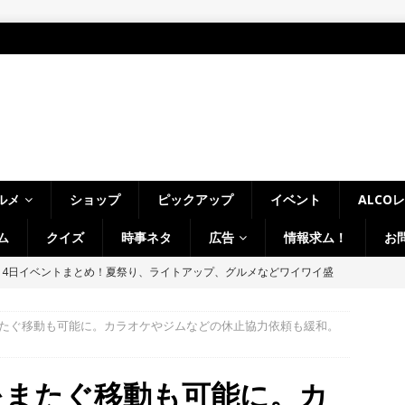
ルメ
ショップ
ピックアップ
イベント
ALCO
ム
クイズ
時事ネタ
広告
情報求ム！
お
～14日イベントまとめ！夏祭り、ライトアップ、グルメなどワイワイ盛
・宇治市・木津川市・宇治田原町・八幡市・南山城村など】
イベン
またぐ移動も可能に。カラオケやジムなどの休止協力依頼も緩和。
、「大久保駐屯地夏まつり」で花火が上がりました！【京都府宇治市
をまたぐ移動も可能に。カ