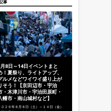
記事
8月8日～14日イベントまと
め！夏祭り、ライトアップ、
グルメなどワイワイ盛り上が
りそう！【京田辺市・宇治
市・木津川市・宇治田原町・
八幡市・南山城村など】
２０２６年８月８日（土）～１４日（金）