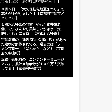
に開催予定の、京都府山城地域のイ
[...]
８月５日、「大久保駐屯地夏まつり」で
花火が上がりました！【京都府宇治市／
２０２６】
石清水八幡宮の門前「やわた走井餅老
舗」で、ひんやり美味しいかき氷「走井
餅しぐれ」に舌鼓！【京都府八幡市】
宇治淀線の「麺処 森元 久御山店」があっ
た建物が解体されてる。過去には「ラー
メン京都一」「ばんから」なども【京都
府久御山町】
近鉄小倉駅前の「ニンテンドーミュージ
アム」、累計来館者数が１００万人突破
してる！【京都府宇治市】