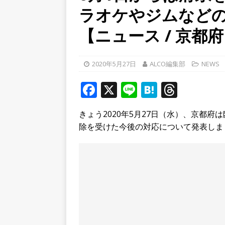
ラオケやジムなど
[ 2026年8月4日 ]
石清水八
餅しぐれ」に舌鼓！【京都
【ニュース / 京都
[ 2026年8月4日 ]
宇治淀線
ーメン京都一」「ばんから
2020年5月27日
ALCO編集部
NEWS
[ 2026年8月3日 ]
近鉄小倉
F
X
Li
H
T
破してる！【京都府宇治市
a
n
at
h
きょう2020年5月27日（水）、京都
c
e
e
r
除を受けた今後の対応について発表しま
e
n
e
b
a
a
o
d
o
s
k