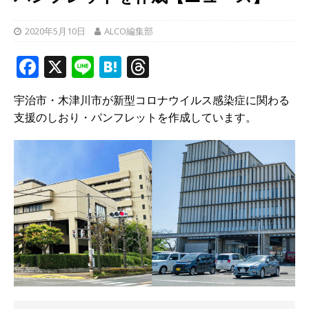
2020年5月10日
ALCO編集部
F
X
Li
H
T
a
n
at
h
宇治市・木津川市が新型コロナウイルス感染症に関わる
c
e
e
r
支援のしおり・パンフレットを作成しています。
e
n
e
b
a
a
o
d
o
s
k