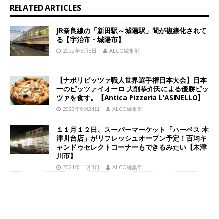
RELATED ARTICLES
JR奈良線の「新田駅～城陽駅」間が複線化されて
る【宇治市・城陽市】
2022年5月5日
ALCO編集部
【ナポリピッツァ職人世界選手権日本大会】日本
一のピッツァイオーロ 大削恭介氏による優勝ピッ
ツァを食す。【Antica Pizzeria L’ASINELLO】
2023年8月24日
ALCO編集部
１１月１２日、スーパーマーケット「ハーベス 木
津川台店」がリフレッシュオープン予定！百均キ
ャンドゥセレクトコーナーもできるみたい【木津
川市】
2021年11月3日
ALCO編集部