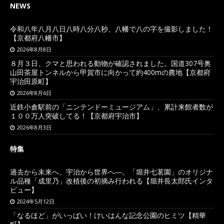
NEWS
令和八年八月八日八時八分八秒、八幡で八の字を撮影しました！
【京都府八幡市】
2026年8月8日
８月３日、クマと思われる動物が確認されました。国道307号奥
山田茶屋トンネルから甲賀市に向かって約400mの農地【京都府
宇治田原町】
2026年8月6日
近鉄小倉駅前の「ニンテンドーミュージアム」、累計来館者数が
１００万人突破してる！【京都府宇治市】
2026年8月3日
特集
過去から未来へ、宇治から世界へ―。「堀井七茗園」のオリジナ
ル品種「成里乃」改植後の初摘み行われる【堀井長太郎氏インタ
ビュー】
2024年5月12日
「なるほど」がいっぱい！けいはんな記念公園のヒミツ【精華