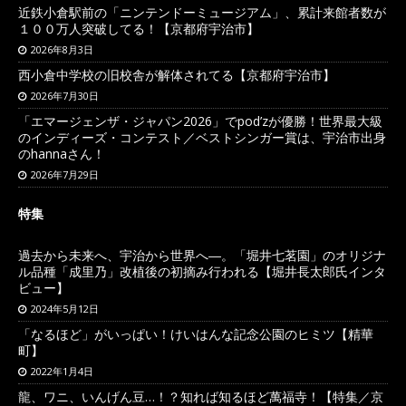
近鉄小倉駅前の「ニンテンドーミュージアム」、累計来館者数が
１００万人突破してる！【京都府宇治市】
2026年8月3日
西小倉中学校の旧校舎が解体されてる【京都府宇治市】
2026年7月30日
「エマージェンザ・ジャパン2026」でpod’zが優勝！世界最大級
のインディーズ・コンテスト／ベストシンガー賞は、宇治市出身
のhannaさん！
2026年7月29日
特集
過去から未来へ、宇治から世界へ―。「堀井七茗園」のオリジナ
ル品種「成里乃」改植後の初摘み行われる【堀井長太郎氏インタ
ビュー】
2024年5月12日
「なるほど」がいっぱい！けいはんな記念公園のヒミツ【精華
町】
2022年1月4日
龍、ワニ、いんげん豆…！？知れば知るほど萬福寺！【特集／京