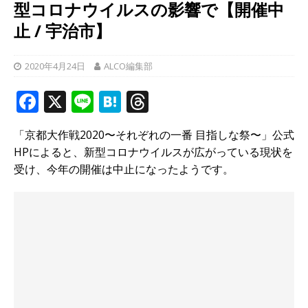
型コロナウイルスの影響で【開催中
止 / 宇治市】
2020年4月24日
ALCO編集部
F
X
Li
H
T
a
n
at
h
「京都大作戦2020〜それぞれの一番 目指しな祭〜」公式
c
e
e
r
HPによると、新型コロナウイルスが広がっている現状を
e
n
e
受け、今年の開催は中止になったようです。
b
a
a
o
d
o
s
k