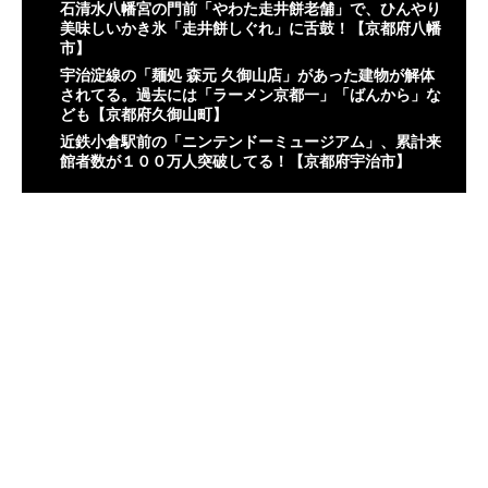
石清水八幡宮の門前「やわた走井餅老舗」で、ひんやり
美味しいかき氷「走井餅しぐれ」に舌鼓！【京都府八幡
市】
宇治淀線の「麺処 森元 久御山店」があった建物が解体
されてる。過去には「ラーメン京都一」「ばんから」な
ども【京都府久御山町】
近鉄小倉駅前の「ニンテンドーミュージアム」、累計来
館者数が１００万人突破してる！【京都府宇治市】