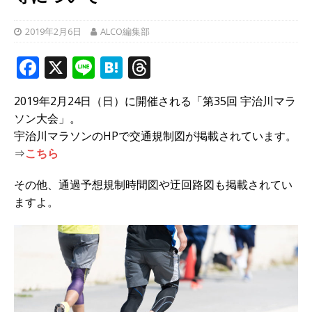
2019年2月6日
ALCO編集部
F
X
Li
H
T
a
n
at
h
2019年2月24日（日）に開催される「第35回 宇治川マラ
c
e
e
r
ソン大会」。
e
n
e
宇治川マラソンのHPで交通規制図が掲載されています。
b
a
a
⇒
こちら
o
d
その他、通過予想規制時間図や迂回路図も掲載されてい
o
s
ますよ。
k