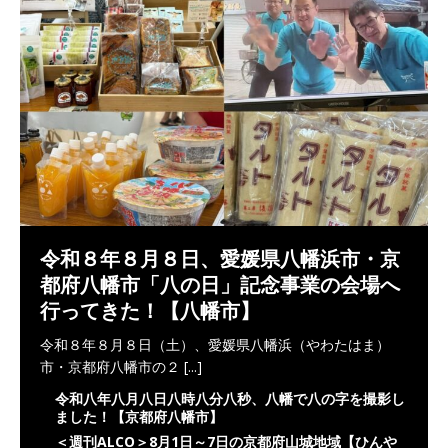
令和８年８月８日、愛媛県八幡浜市・京
都府八幡市「八の日」記念事業の会場へ
行ってきた！【八幡市】
令和８年８月８日（土）、愛媛県八幡浜（やわたはま）
市・京都府八幡市の２
[...]
令和八年八月八日八時八分八秒、八幡で八の字を撮影し
ました！【京都府八幡市】
＜週刊ALCO＞8月1日～7日の京都府山城地域【ひんや