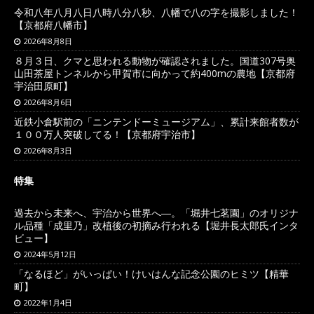
令和八年八月八日八時八分八秒、八幡で八の字を撮影しました！
【京都府八幡市】
2026年8月8日
８月３日、クマと思われる動物が確認されました。国道307号奥
山田茶屋トンネルから甲賀市に向かって約400mの農地【京都府
宇治田原町】
2026年8月6日
近鉄小倉駅前の「ニンテンドーミュージアム」、累計来館者数が
１００万人突破してる！【京都府宇治市】
2026年8月3日
特集
過去から未来へ、宇治から世界へ―。「堀井七茗園」のオリジナ
ル品種「成里乃」改植後の初摘み行われる【堀井長太郎氏インタ
ビュー】
2024年5月12日
「なるほど」がいっぱい！けいはんな記念公園のヒミツ【精華
町】
2022年1月4日