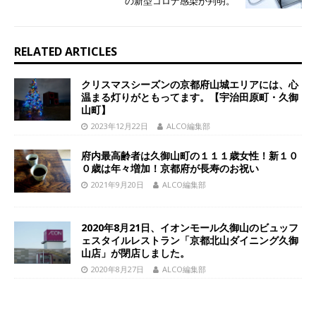
の新型コロナ感染が判明。
RELATED ARTICLES
クリスマスシーズンの京都府山城エリアには、心
温まる灯りがともってます。【宇治田原町・久御
山町】
2023年12月22日
ALCO編集部
府内最高齢者は久御山町の１１１歳女性！新１０
０歳は年々増加！京都府が長寿のお祝い
2021年9月20日
ALCO編集部
2020年8月21日、イオンモール久御山のビュッフ
ェスタイルレストラン「京都北山ダイニング久御
山店」が閉店しました。
2020年8月27日
ALCO編集部