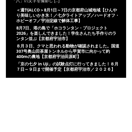
「八」の文字を撮影し
[...]
＜週刊ALCO＞8月1日～7日の京都府山城地域【ひんや
り美味しいかき氷！／七夕ライトアップ／ハードオフ・
ホビーオフ／宇治淀線で解体工事】
8月7日、塔の島で「ホコランタン・プロジェクト
2026」を楽しんできました！学生さんたち手作りのラ
ンタン並ぶ【京都府宇治市】
８月３日、クマと思われる動物が確認されました。国道
307号奥山田茶屋トンネルから甲賀市に向かって約
400mの農地【京都府宇治田原町】
「京の七夕 in Uji」の試験点灯に行ってきました！８月
７日～９日まで開催予定【京都府宇治市／２０２６】