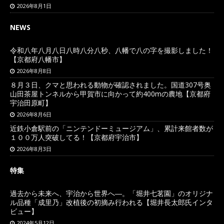
2026年8月1日
NEWS
令和八年八月八日八時八分八秒、八幡で八の字を撮影しました！
【京都府八幡市】
2026年8月8日
８月３日、クマと思われる動物が確認されました。国道307号奥
山田茶屋トンネルから甲賀市に向かって約400mの農地【京都府
宇治田原町】
2026年8月6日
近鉄小倉駅前の「ニンテンドーミュージアム」、累計来館者数が
１００万人突破してる！【京都府宇治市】
2026年8月3日
特集
過去から未来へ、宇治から世界へ―。「堀井七茗園」のオリジナ
ル品種「成里乃」改植後の初摘み行われる【堀井長太郎氏インタ
ビュー】
2024年5月12日