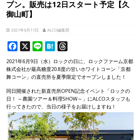
プン。販売は12日スタート予定【久
御山町】
2021年6月11日
ALCO編集部
F
X
Li
H
T
a
n
at
h
2021年6月9日（水）ロックの日に、ロックファーム京都
c
e
e
r
株式会社が
最高糖度20.8度の
甘いホワイトコーン「京都
e
n
e
舞コーン」の直売所を夏季限定でオープンしました！
b
a
a
同日開催された新直売所OPEN記念イベント「ロックの
o
d
日！ ～農園ツアー＆料理SHOW～」にALCOスタッフも
o
s
行ってきたので、当日の様子をお届けしますね！
k