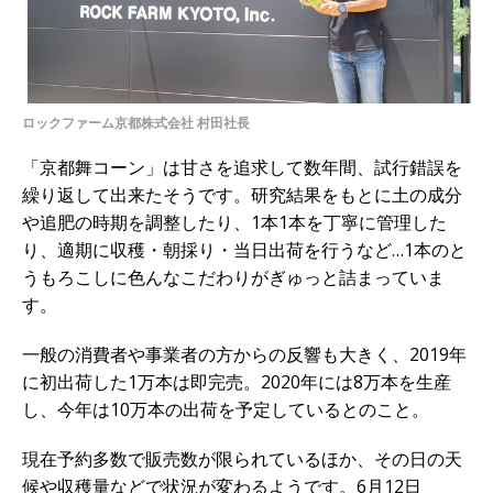
ロックファーム京都株式会社 村田社長
「京都舞コーン」は甘さを追求して数年間、試行錯誤を
繰り返して出来たそうです。研究結果をもとに土の成分
や追肥の時期を調整したり、1本1本を丁寧に管理した
り、適期に収穫・
朝採り・当日出荷を行うなど…1本のと
うもろこしに色んなこだわりがぎゅっと詰まっていま
す。
一般の消費者や事業者の方からの反響も大きく、2019年
に初出荷した1万本は即完売。2020年には8万本を生産
し、今年は10万本の出荷を予定しているとのこと。
現在予約多数で販売数が限られているほか、その日の天
候や収穫量などで状況が変わるようです。6月12日