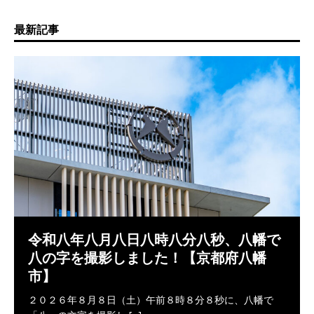
最新記事
令和八年八月八日八時八分八秒、八幡で
八の字を撮影しました！【京都府八幡
市】
２０２６年８月８日（土）午前８時８分８秒に、八幡で