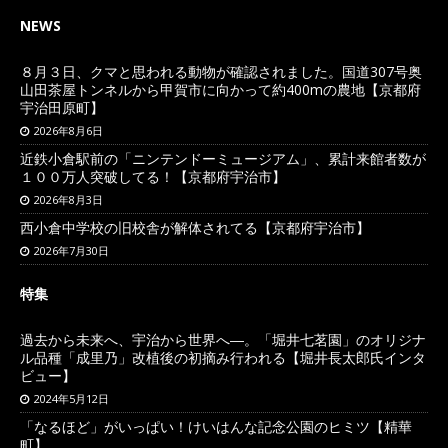
NEWS
８月３日、クマと思われる動物が確認されました。国道307号奥
山田茶屋トンネルから甲賀市に向かって約400mの農地【京都府
宇治田原町】
2026年8月6日
近鉄小倉駅前の「ニンテンドーミュージアム」、累計来館者数が
１００万人突破してる！【京都府宇治市】
2026年8月3日
西小倉中学校の旧校舎が解体されてる【京都府宇治市】
2026年7月30日
特集
過去から未来へ、宇治から世界へ―。「堀井七茗園」のオリジナ
ル品種「成里乃」改植後の初摘み行われる【堀井長太郎氏インタ
ビュー】
2024年5月12日
「なるほど」がいっぱい！けいはんな記念公園のヒミツ【精華
町】