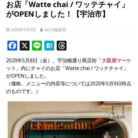
お店「Watte chai / ワッテチャイ」
がOPENしました！【宇治市】
2020年5月9日
ALCO編集部
F
X
Li
H
T
a
n
at
h
2020年5月8日（金）、宇治橋通り商店街「
大阪屋マーケ
c
e
e
r
ット
」内にチャイのお店「Watte chai / ワッテチャイ」
e
n
e
がOPENしました。
b
a
a
（価格、メニューの内容等については2020年5月9日時点
のものです。）
o
d
o
s
k