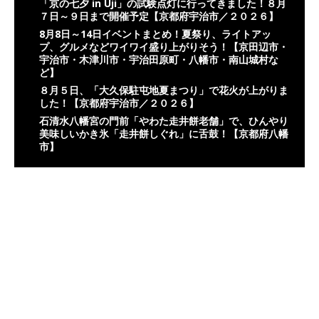
「京の七夕 in Uji」の試験点灯に行ってきました！８月
７日～９日まで開催予定【京都府宇治市／２０２６】
8月8日～14日イベントまとめ！夏祭り、ライトアッ
プ、グルメなどワイワイ盛り上がりそう！【京田辺市・
宇治市・木津川市・宇治田原町・八幡市・南山城村な
ど】
８月５日、「大久保駐屯地夏まつり」で花火が上がりま
した！【京都府宇治市／２０２６】
石清水八幡宮の門前「やわた走井餅老舗」で、ひんやり
美味しいかき氷「走井餅しぐれ」に舌鼓！【京都府八幡
市】