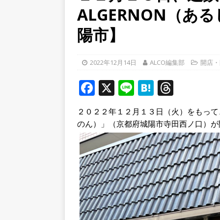
ALGERNON（あ
ルから甲賀市に向かって約4
[ 2026年8月8日 ]
令和８年
陽市】
へ行ってきた！【八幡市】
[ 2026年8月8日 ]
令和八年
2022年12月14日
ALCO編集部
開店・
市】
NEWS
F
X
Li
H
T
a
n
at
h
２０２２年１２月１３日（火）をもって、
c
e
e
r
のん）」（京都府城陽市寺田西ノ口）が
e
n
e
b
a
a
o
d
o
s
k