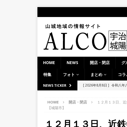
HOME
NEWS
開店・閉店
グ
特集
フォト
まとめ
コラ
[ 2026年8月8日 ]
＜週刊A
NEWS TICKER
夕ライトアップ／ハードオ
HOME
開店・閉店
１２月１３日、近
[ 2026年8月7日 ]
8月7日
【城陽市】
学生さんたち手作りのラン
１２月１３日、近鉄
[ 2026年8月6日 ]
８月３日