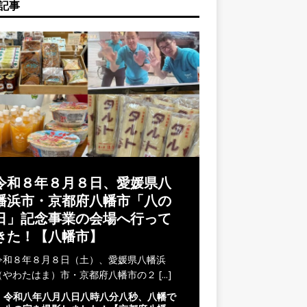
記事
令和８年８月８日、愛媛県八
幡浜市・京都府八幡市「八の
日」記念事業の会場へ行って
きた！【八幡市】
令和８年８月８日（土）、愛媛県八幡浜
（やわたはま）市・京都府八幡市の２
[...]
令和八年八月八日八時八分八秒、八幡で