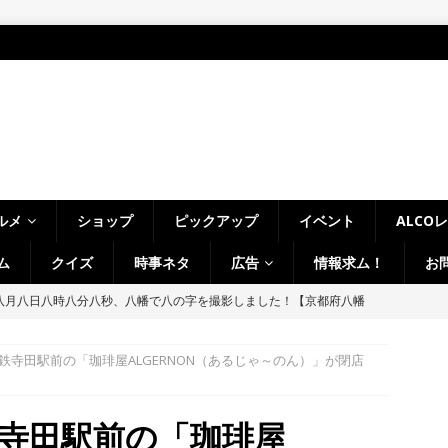
ルメ
ショップ
ピックアップ
イベント
ALCO
ム
クイズ
時事ネタ
広告
情報求ム！
お
LCO＞8月1日～7日の京都府山城地域【ひんやり美味しいかき氷！／七
フ・ホビーオフ／宇治淀線で解体工事】
月刊・週刊ALCO
鉄寺田駅前の「珈琲屋ALGERNON（あるじゃ～のん）」が閉店
、塔の島で「ホコランタン・プロジェクト2026」を楽しんできました！
タン並ぶ【京都府宇治市】
時事ネタ
寺田駅前の「珈琲屋
、クマと思われる動物が確認されました。国道307号奥山田茶屋トンネ