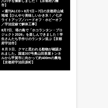
八の字を撮影しました！【京都府八幡
市】
＜週刊ALCO＞8月1日～7日の京都府山城
地域【ひんやり美味しいかき氷！／七夕
ライトアップ／ハードオフ・ホビーオフ
／宇治淀線で解体工事】
8月7日、塔の島で「ホコランタン・プロ
ジェクト2026」を楽しんできました！学
生さんたち手作りのランタン並ぶ【京都
府宇治市】
８月３日、クマと思われる動物が確認さ
れました。国道307号奥山田茶屋トンネ
ルから甲賀市に向かって約400mの農地
【京都府宇治田原町】