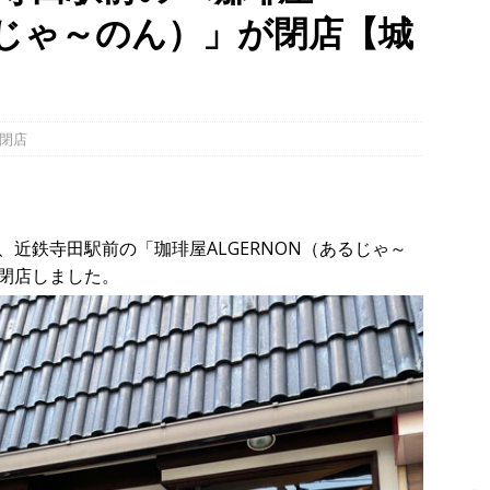
るじゃ～のん）」が閉店【城
00mの農地【京都府宇治田原町】
NEWS
８月８日、愛媛県八幡浜市・京都府八幡市「八の日」記念事業の会場
時事ネタ
八月八日八時八分八秒、八幡で八の字を撮影しました！【京都府八幡
閉店
近鉄寺田駅前の「珈琲屋ALGERNON（あるじゃ～
閉店しました。