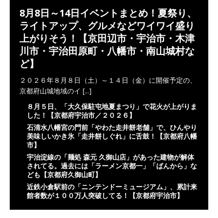
8月8日～14日イベントまとめ！夏祭り、
ライトアップ、グルメなどワイワイ盛り
上がりそう！【京田辺市・宇治市・木津
川市・宇治田原町・八幡市・南山城村な
ど】
２０２６年８月８日（土）～１４日（金）に開催予定の、
京都府山城地域のイ
[...]
８月５日、「大久保駐屯地夏まつり」で花火が上がりま
した！【京都府宇治市／２０２６】
石清水八幡宮の門前「やわた走井餅老舗」で、ひんやり
美味しいかき氷「走井餅しぐれ」に舌鼓！【京都府八幡
市】
宇治淀線の「麺処 森元 久御山店」があった建物が解体
されてる。過去には「ラーメン京都一」「ばんから」な
ども【京都府久御山町】
近鉄小倉駅前の「ニンテンドーミュージアム」、累計来
館者数が１００万人突破してる！【京都府宇治市】