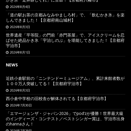
2026年8月4日
「道の駅お茶の京都みなみやましろ村」で、「飲むかき氷」を楽
しんできました！【京都府南山城村】
2026年8月3日
世界遺産「平等院」の門前「赤門茶屋」で、アイスクリームを忍
ばせた絶品かき氷「宇治しのぶ」を堪能してきました！【京都府
宇治市】
2026年8月1日
NEWS
近鉄小倉駅前の「ニンテンドーミュージアム」、累計来館者数が
１００万人突破してる！【京都府宇治市】
2026年8月3日
西小倉中学校の旧校舎が解体されてる【京都府宇治市】
2026年7月30日
「エマージェンザ・ジャパン2026」でpod’zが優勝！世界最大級
のインディーズ・コンテスト／ベストシンガー賞は、宇治市出身
のhannaさん！
2026年7月29日