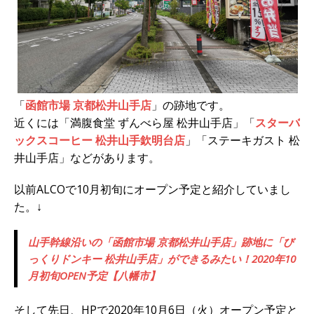
「
函館市場 京都松井山手店
」の跡地です。
近くには「満腹食堂 ずんべら屋 松井山手店」「
スターバ
ックスコーヒー 松井山手欽明台店
」「ステーキガスト 松
井山手店」などがあります。
以前ALCOで10月初旬にオープン予定と紹介していまし
た。↓
山手幹線沿いの「函館市場 京都松井山手店」跡地に「び
っくりドンキー 松井山手店」ができるみたい！2020年10
月初旬OPEN予定【八幡市】
そして先日、HPで2020年10月6日（火）オープン予定と