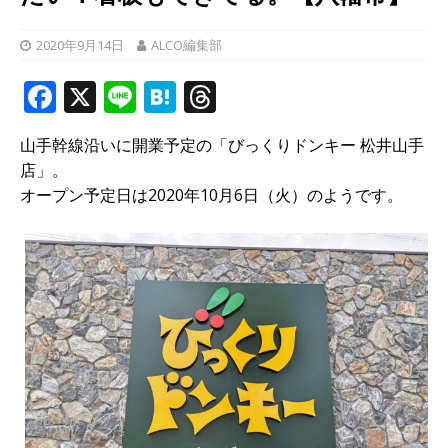
2020年9月14日
ALCO編集部
F
X
Li
H
T
a
n
at
h
山手幹線沿いに開業予定の「びっくりドンキー 松井山手
c
e
e
r
店」。
e
n
e
オープン予定日は2020年10月6日（火）のようです。
b
a
a
o
d
o
s
k