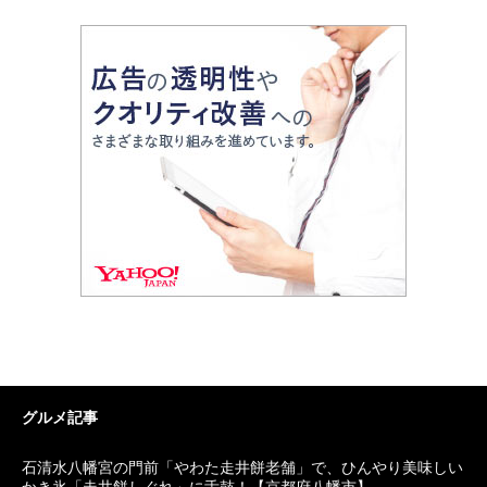
グルメ記事
石清水八幡宮の門前「やわた走井餅老舗」で、ひんやり美味しい
かき氷「走井餅しぐれ」に舌鼓！【京都府八幡市】