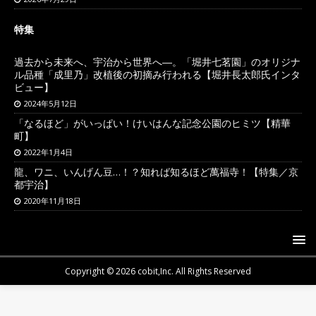
特集
過去から未来へ、宇治から世界へ―。「堀井七茗園」のオリジナ
ル品種「成里乃」改植後の初摘み行われる【堀井長太郎氏インタ
ビュー】
2024年5月12日
「なるほど」がいっぱい！けいはんな記念公園のヒミツ【精華
町】
2022年1月4日
龍、ワニ、いんげん豆…！？知れば知るほど萬福寺！【特集／京
都宇治】
2020年11月18日
Copyright © 2026 cobit,Inc. All Rights Reserved