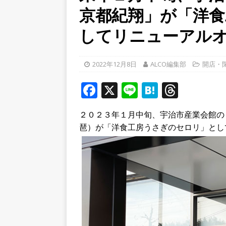
京都紀翔」が「洋
[ 2026年8月5日 ]
８月５日
／２０２６】
時事ネタ
してリニューアル
[ 2026年8月7日 ]
8月7日
学生さんたち手作りのラン
2022年12月8日
ALCO編集部
開店・
[ 2026年8月6日 ]
８月３日
F
X
Li
H
T
ルから甲賀市に向かって約4
a
n
at
h
２０２３年１月中旬、宇治市産業会館の１
c
e
e
r
琶）が「洋食工房うさぎのセロリ」とし
e
n
e
b
a
a
o
d
o
s
k