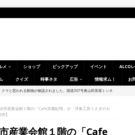
ルメ
ショップ
ピックアップ
イベント
ALCO
ム
クイズ
時事ネタ
広告
情報求ム！
お
 in Uji」の試験点灯に行ってきました！８月７日～９日まで開催予定
】
時事ネタ
治市産業会館１階の「Cafe京都紀翔」が「洋食工房うさぎのセ
～14日イベントまとめ！夏祭り、ライトアップ、グルメなどワイワイ盛
治市】
・宇治市・木津川市・宇治田原町・八幡市・南山城村など】
イベン
市産業会館１階の「Cafe