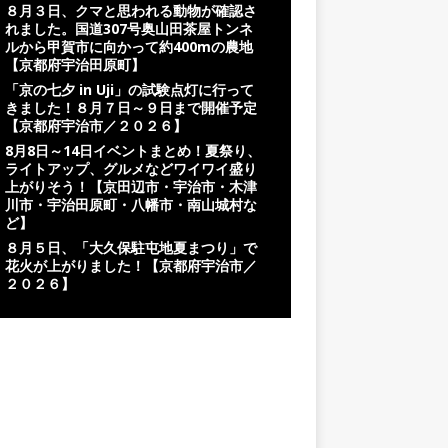
８月３日、クマと思われる動物が確認さ
れました。国道307号奥山田茶屋トンネ
ルから甲賀市に向かって約400mの農地
【京都府宇治田原町】
「京の七夕 in Uji」の試験点灯に行って
きました！８月７日～９日まで開催予定
【京都府宇治市／２０２６】
8月8日～14日イベントまとめ！夏祭り、
ライトアップ、グルメなどワイワイ盛り
上がりそう！【京田辺市・宇治市・木津
川市・宇治田原町・八幡市・南山城村な
ど】
８月５日、「大久保駐屯地夏まつり」で
花火が上がりました！【京都府宇治市／
２０２６】