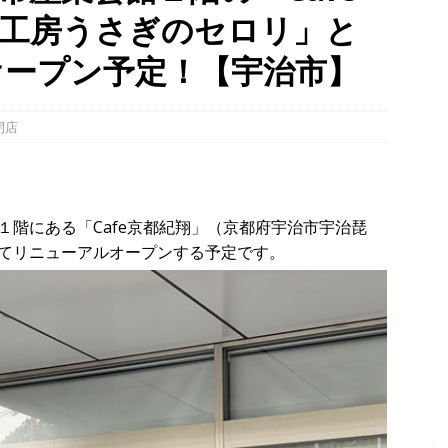
食工房うさぎのセロリ」と
、「大久保駐屯地夏まつり」で花火が上がりました！【京都府宇治市
オープン予定！【宇治市】
、塔の島で「ホコランタン・プロジェクト2026」を楽しんできました！
タン並ぶ【京都府宇治市】
時事ネタ
閉店
、クマと思われる動物が確認されました。国道307号奥山田茶屋トンネ
00mの農地【京都府宇治田原町】
NEWS
階にある「Cafe京都紀翔」（京都府宇治市宇治琵
てリニューアルオープンする予定です。