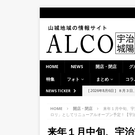
HOME
NEWS
開店・閉店
グ
特集
フォト
まとめ
コラ
[ 2026年8月6日 ]
「京の七夕
NEWS TICKER
【京都府宇治市／２０２６
HOME
開店・閉店
来年１月中旬、宇
[ 2026年8月6日 ]
8月8日
ロリ」としてリニューアルオープン予定！【宇
り上がりそう！【京田辺市
来年１月中旬、宇治
ト