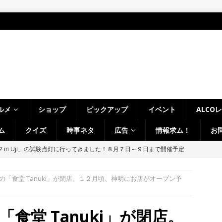
ルメ
ショップ
ピックアップ
イベント
ALCO
ム
クイズ
時事ネタ
広告
情報求ム！
お
～14日イベントまとめ！夏祭り、ライトアップ、グルメなどワイワイ盛
・宇治市・木津川市・宇治田原町・八幡市・南山城村など】
イベン
の「食堂 Tanuki」が閉店。１２月頃、神明にお店がオープン予
、「大久保駐屯地夏まつり」で花火が上がりました！【京都府宇治市
食堂 Tanuki」が閉店。