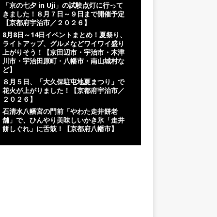
「京の七夕 in Uji」の試験点灯に行って
きました！８月７日～９日まで開催予定
【京都府宇治市／２０２６】
8月8日～14日イベントまとめ！夏祭り、
ライトアップ、グルメなどワイワイ盛り
上がりそう！【京田辺市・宇治市・木津
川市・宇治田原町・八幡市・南山城村な
ど】
８月５日、「大久保駐屯地夏まつり」で
花火が上がりました！【京都府宇治市／
２０２６】
石清水八幡宮の門前「やわた走井餅老
舗」で、ひんやり美味しいかき氷「走井
餅しぐれ」に舌鼓！【京都府八幡市】