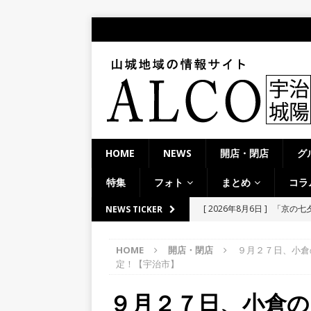
HOME
NEWS
開店・閉店
グ
特集
フォト
まとめ
コラ
[ 2026年8月6日 ]
8月8日
NEWS TICKER
り上がりそう！【京田辺市
HOME
開店・閉店
９月２７日、小倉
ト
定！【宇治市】
[ 2026年8月5日 ]
８月５日
９月２７日、小倉の「
／２０２６】
時事ネタ