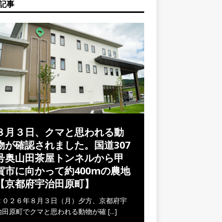
記事
８月３日、クマと思われる動
物が確認されました。国道307
号奥山田茶屋トンネルから甲
賀市に向かって約400mの農地
【京都府宇治田原町】
２０２６年８月３日（月）夕方、京都府宇
治田原町でクマと思われる動物が確
[...]