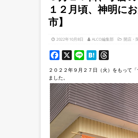
１２月頃、神明にお
[ 2026年8月4日 ]
石清水八
餅しぐれ」に舌鼓！【京都
市】
[ 2026年8月6日 ]
８月３日
ルから甲賀市に向かって約4
2022年10月8日
ALCO編集部
開店・
[ 2026年8月6日 ]
「京の七夕
F
X
Li
H
T
【京都府宇治市／２０２６
a
n
at
h
２０２２年９月２７日（火）をもって「食
c
e
e
r
ました。
e
n
e
b
a
a
o
d
o
s
k