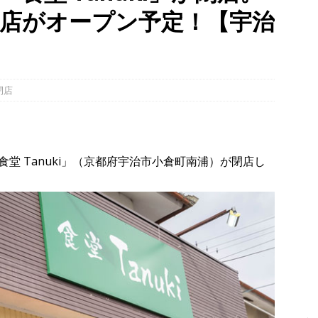
店がオープン予定！【宇治
幡宮の門前「やわた走井餅老舗」で、ひんやり美味しいかき氷「走井
府八幡市】
グルメ
、クマと思われる動物が確認されました。国道307号奥山田茶屋トンネ
00mの農地【京都府宇治田原町】
NEWS
閉店
 in Uji」の試験点灯に行ってきました！８月７日～９日まで開催予定
】
時事ネタ
堂 Tanuki」（京都府宇治市小倉町南浦）が閉店し