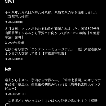
NEWS
令和八年八月八日八時八分八秒、八幡で八の字を撮影しました！
【京都府八幡市】
2026年8月8日
８月３日、クマと思われる動物が確認されました。国道307号奥
山田茶屋トンネルから甲賀市に向かって約400mの農地【京都府
宇治田原町】
2026年8月6日
近鉄小倉駅前の「ニンテンドーミュージアム」、累計来館者数が
１００万人突破してる！【京都府宇治市】
2026年8月3日
特集
過去から未来へ、宇治から世界へ―。「堀井七茗園」のオリジナ
ル品種「成里乃」改植後の初摘み行われる【堀井長太郎氏インタ
ビュー】
2024年5月12日
「なるほど」がいっぱい！けいはんな記念公園のヒミツ【精華
町】