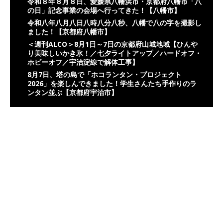
令和８年８月８日、愛媛県八幡浜市・京都府八幡市「八
の日」記念事業の会場へ行ってきた！【八幡市】
令和八年八月八日八時八分八秒、八幡で八の字を撮影し
ました！【京都府八幡市】
＜週刊ALCO＞8月1日～7日の京都府山城地域【ひんや
り美味しいかき氷！／七夕ライトアップ／ハードオフ・
ホビーオフ／宇治淀線で解体工事】
8月7日、塔の島で「ホコランタン・プロジェクト
2026」を楽しんできました！学生さんたち手作りのラ
ンタン並ぶ【京都府宇治市】