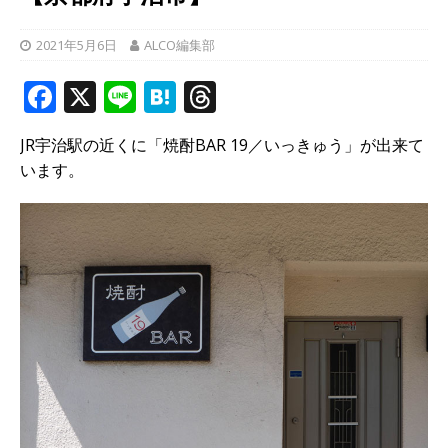
2021年5月6日
ALCO編集部
F
X
Li
H
T
a
n
at
h
JR宇治駅の近くに「焼酎BAR 19／いっきゅう」が出来て
c
e
e
r
います。
e
n
e
b
a
a
o
d
o
s
k