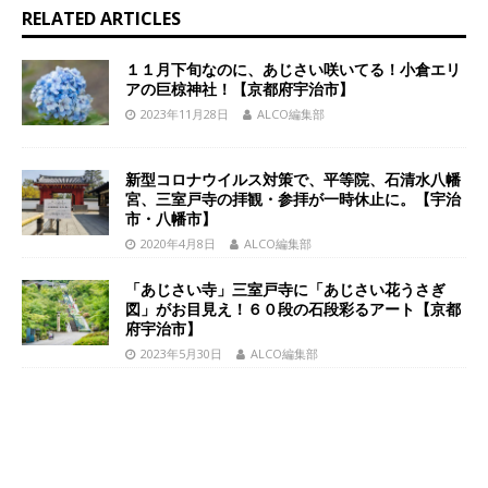
RELATED ARTICLES
１１月下旬なのに、あじさい咲いてる！小倉エリ
アの巨椋神社！【京都府宇治市】
2023年11月28日
ALCO編集部
新型コロナウイルス対策で、平等院、石清水八幡
宮、三室戸寺の拝観・参拝が一時休止に。【宇治
市・八幡市】
2020年4月8日
ALCO編集部
「あじさい寺」三室戸寺に「あじさい花うさぎ
図」がお目見え！６０段の石段彩るアート【京都
府宇治市】
2023年5月30日
ALCO編集部