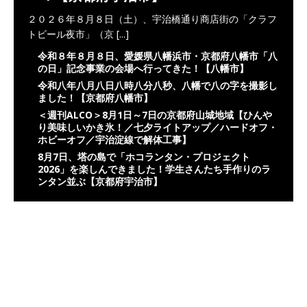
２０２６年８月８日（土）、宇治橋通り商店街の「クラフ
トビール夜市」（京
[...]
令和８年８月８日、愛媛県八幡浜市・京都府八幡市「八
の日」記念事業の会場へ行ってきた！【八幡市】
令和八年八月八日八時八分八秒、八幡で八の字を撮影し
ました！【京都府八幡市】
＜週刊ALCO＞8月1日～7日の京都府山城地域【ひんや
り美味しいかき氷！／七夕ライトアップ／ハードオフ・
ホビーオフ／宇治淀線で解体工事】
8月7日、塔の島で「ホコランタン・プロジェクト
2026」を楽しんできました！学生さんたち手作りのラ
ンタン並ぶ【京都府宇治市】