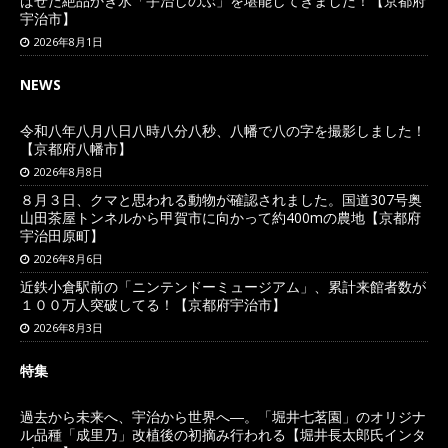
ばせた絶品かき氷「宇治しのぶ」を堪能してきました！【京都府
宇治市】
2026年8月1日
NEWS
令和八年八月八日八時八分八秒、八幡で八の字を撮影しました！
【京都府八幡市】
2026年8月8日
８月３日、クマと思われる動物が確認されました。国道307号奥
山田茶屋トンネルから甲賀市に向かって約400mの農地【京都府
宇治田原町】
2026年8月6日
近鉄小倉駅前の「ニンテンドーミュージアム」、累計来館者数が
１００万人突破してる！【京都府宇治市】
2026年8月3日
特集
過去から未来へ、宇治から世界へ―。「堀井七茗園」のオリジナ
ル品種「成里乃」改植後の初摘み行われる【堀井長太郎氏インタ