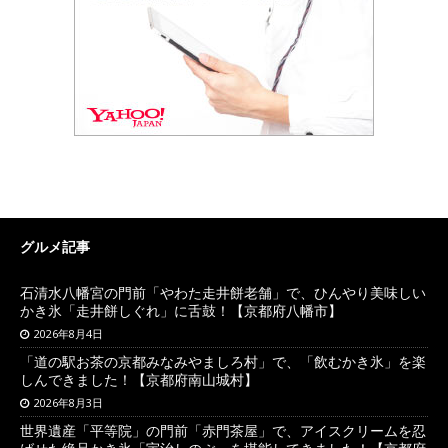
グルメ記事
石清水八幡宮の門前「やわた走井餅老舗」で、ひんやり美味しい
かき氷「走井餅しぐれ」に舌鼓！【京都府八幡市】
2026年8月4日
「道の駅お茶の京都みなみやましろ村」で、「飲むかき氷」を楽
しんできました！【京都府南山城村】
2026年8月3日
世界遺産「平等院」の門前「赤門茶屋」で、アイスクリームを忍