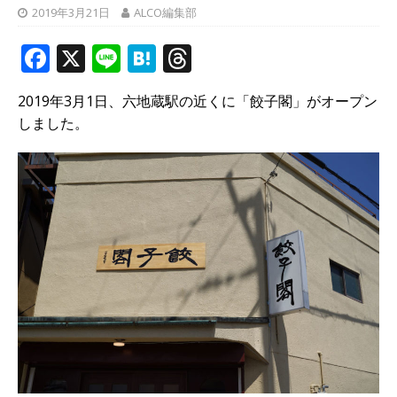
2019年3月21日
ALCO編集部
F
X
Li
H
T
a
n
at
h
2019年3月1日、六地蔵駅の近くに「餃子閣」がオープン
c
e
e
r
しました。
e
n
e
b
a
a
o
d
o
s
k