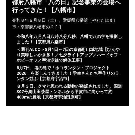
都府八幡市「八の日」記念事業の会場へ
行ってきた！【八幡市】
令和８年８月８日（土）、愛媛県八幡浜（やわたはま）
市・京都府八幡市の２
[...]
令和八年八月八日八時八分八秒、八幡で八の字を撮影し
ました！【京都府八幡市】
＜週刊ALCO＞8月1日～7日の京都府山城地域【ひんや
り美味しいかき氷！／七夕ライトアップ／ハードオフ・
ホビーオフ／宇治淀線で解体工事】
8月7日、塔の島で「ホコランタン・プロジェクト
2026」を楽しんできました！学生さんたち手作りのラ
ンタン並ぶ【京都府宇治市】
８月３日、クマと思われる動物が確認されました。国道
307号奥山田茶屋トンネルから甲賀市に向かって約
400mの農地【京都府宇治田原町】