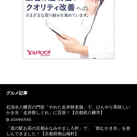
グルメ記事
石清水八幡宮の門前「やわた走井餅老舗」で、ひんやり美味しい
かき氷「走井餅しぐれ」に舌鼓！【京都府八幡市】
2026年8月4日
「道の駅お茶の京都みなみやましろ村」で、「飲むかき氷」を楽
しんできました！【京都府南山城村】