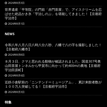
2026年8月3日
世界遺産「平等院」の門前「赤門茶屋」で、アイスクリームを忍
ばせた絶品かき氷「宇治しのぶ」を堪能してきました！【京都府
宇治市】
2026年8月1日
NEWS
令和八年八月八日八時八分八秒、八幡で八の字を撮影しました！
【京都府八幡市】
2026年8月8日
８月３日、クマと思われる動物が確認されました。国道307号奥
山田茶屋トンネルから甲賀市に向かって約400mの農地【京都府
宇治田原町】
2026年8月6日
近鉄小倉駅前の「ニンテンドーミュージアム」、累計来館者数が
１００万人突破してる！【京都府宇治市】
2026年8月3日
特集