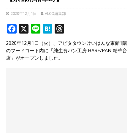
2020年12月1日
ALCO編集部
F
X
Li
H
T
a
n
at
h
2020年12月1日（火）、アピタタウンけいはんな東館1階
c
e
e
r
のフードコート内に「純生食パン工房 HARE/PAN 精華台
e
n
e
店」がオープンしました。
b
a
a
o
d
o
s
k