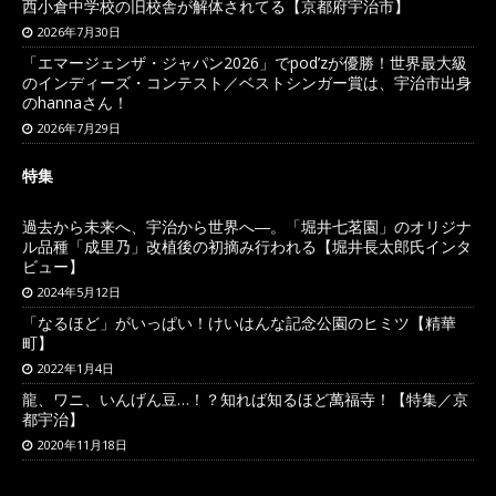
西小倉中学校の旧校舎が解体されてる【京都府宇治市】
2026年7月30日
「エマージェンザ・ジャパン2026」でpod’zが優勝！世界最大級
のインディーズ・コンテスト／ベストシンガー賞は、宇治市出身
のhannaさん！
2026年7月29日
特集
過去から未来へ、宇治から世界へ―。「堀井七茗園」のオリジナ
ル品種「成里乃」改植後の初摘み行われる【堀井長太郎氏インタ
ビュー】
2024年5月12日
「なるほど」がいっぱい！けいはんな記念公園のヒミツ【精華
町】
2022年1月4日
龍、ワニ、いんげん豆…！？知れば知るほど萬福寺！【特集／京
都宇治】
2020年11月18日