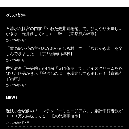
グルメ記事
石清水八幡宮の門前「やわた走井餅老舗」で、ひんやり美味しい
かき氷「走井餅しぐれ」に舌鼓！【京都府八幡市】
2026年8月4日
「道の駅お茶の京都みなみやましろ村」で、「飲むかき氷」を楽
しんできました！【京都府南山城村】
2026年8月3日
世界遺産「平等院」の門前「赤門茶屋」で、アイスクリームを忍
ばせた絶品かき氷「宇治しのぶ」を堪能してきました！【京都府
宇治市】
2026年8月1日
NEWS
近鉄小倉駅前の「ニンテンドーミュージアム」、累計来館者数が
１００万人突破してる！【京都府宇治市】
2026年8月3日