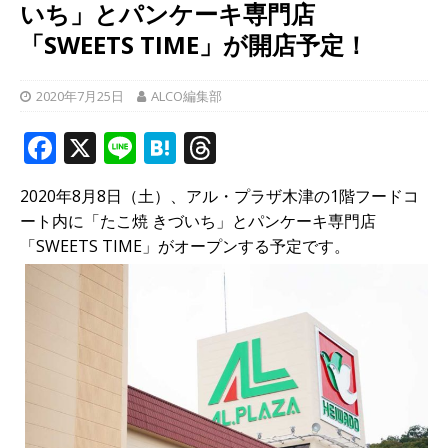
いち」とパンケーキ専門店
「SWEETS TIME」が開店予定！
2020年7月25日
ALCO編集部
F
X
Li
H
T
a
n
at
h
2020年8月8日（土）、アル・プラザ木津の1階フードコ
c
e
e
r
ート内に「たこ焼 きづいち」とパンケーキ専門店
e
n
e
「SWEETS TIME」がオープンする予定です。
b
a
a
o
d
o
s
k