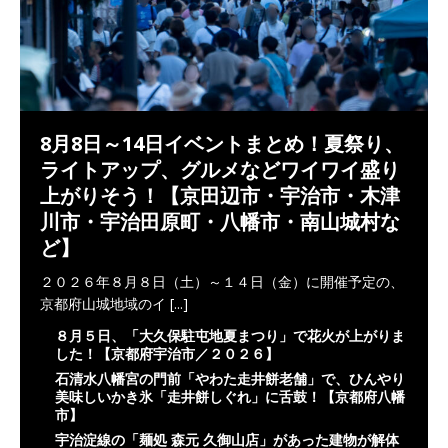
8月8日～14日イベントまとめ！夏祭り、
ライトアップ、グルメなどワイワイ盛り
上がりそう！【京田辺市・宇治市・木津
川市・宇治田原町・八幡市・南山城村な
ど】
２０２６年８月８日（土）～１４日（金）に開催予定の、
京都府山城地域のイ
[...]
８月５日、「大久保駐屯地夏まつり」で花火が上がりま
した！【京都府宇治市／２０２６】
石清水八幡宮の門前「やわた走井餅老舗」で、ひんやり
美味しいかき氷「走井餅しぐれ」に舌鼓！【京都府八幡
市】
宇治淀線の「麺処 森元 久御山店」があった建物が解体