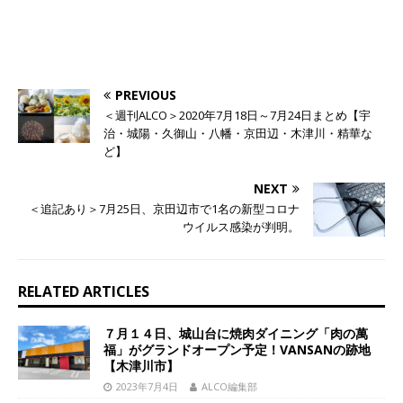
PREVIOUS
＜週刊ALCO＞2020年7月18日～7月24日まとめ【宇
治・城陽・久御山・八幡・京田辺・木津川・精華な
ど】
NEXT
＜追記あり＞7月25日、京田辺市で1名の新型コロナ
ウイルス感染が判明。
RELATED ARTICLES
７月１４日、城山台に焼肉ダイニング「肉の萬
福」がグランドオープン予定！VANSANの跡地
【木津川市】
2023年7月4日
ALCO編集部