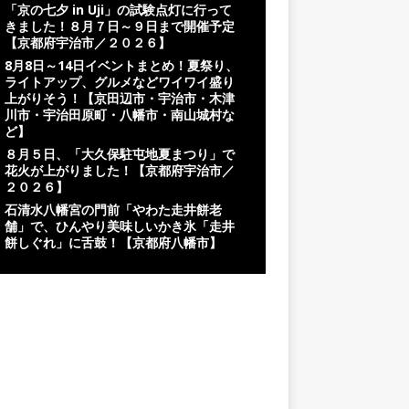
「京の七夕 in Uji」の試験点灯に行って
きました！８月７日～９日まで開催予定
【京都府宇治市／２０２６】
8月8日～14日イベントまとめ！夏祭り、
ライトアップ、グルメなどワイワイ盛り
上がりそう！【京田辺市・宇治市・木津
川市・宇治田原町・八幡市・南山城村な
ど】
８月５日、「大久保駐屯地夏まつり」で
花火が上がりました！【京都府宇治市／
２０２６】
石清水八幡宮の門前「やわた走井餅老
舗」で、ひんやり美味しいかき氷「走井
餅しぐれ」に舌鼓！【京都府八幡市】