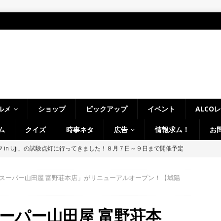
ルメ
ショップ
ピックアップ
イベント
ALCO
ム
クイズ
時事ネタ
広告
情報求ム！
お
～14日イベントまとめ！夏祭り、ライトアップ、グルメなどワイワイ盛
・宇治市・木津川市・宇治田原町・八幡市・南山城村など】
イベン
スーパー山田屋 富野荘本店」がリニューアルオープン！【城陽
、「大久保駐屯地夏まつり」で花火が上がりました！【京都府宇治市
ーパー山田屋 富野荘本