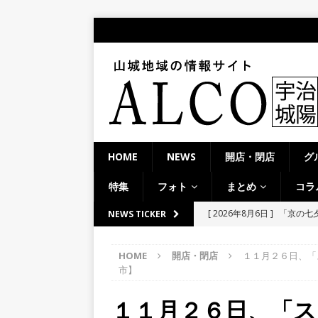
HOME
NEWS
開店・閉店
グ
特集
フォト
まとめ
コラ
[ 2026年8月6日 ]
8月8日
NEWS TICKER
り上がりそう！【京田辺市
HOME
開店・閉店
１１月２６日、「
ト
市】
[ 2026年8月5日 ]
８月５日
１１月２６日、「ス
／２０２６】
時事ネタ