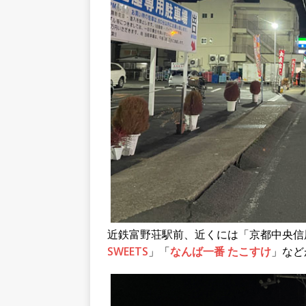
近鉄富野荘駅前、近くには「京都中央信
SWEETS
」「
なんば一番 たこすけ
」など