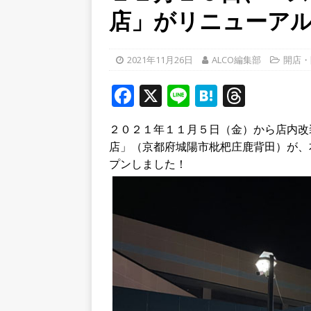
店」がリニューア
[ 2026年8月4日 ]
石清水八
餅しぐれ」に舌鼓！【京都
2021年11月26日
ALCO編集部
開店・
[ 2026年8月6日 ]
８月３日
F
X
Li
市に向かって約400mの農
H
T
a
n
at
h
[ 2026年8月6日 ]
「京の七夕
２０２１年１１月５日（金）から店内改
c
e
e
r
【京都府宇治市／２０２６
店」（京都府城陽市枇杷庄鹿背田）が、
e
n
e
プンしました！
b
a
a
o
d
o
s
k