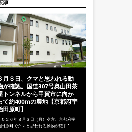
記事
８月３日、クマと思われる動
物が確認。国道307号奥山田茶
屋トンネルから甲賀市に向か
って約400mの農地【京都府宇
治田原町】
２０２６年８月３日（月）夕方、京都府宇
治田原町でクマと思われる動物が確
[...]