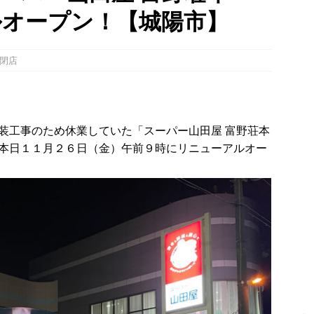
ルオープン！【城陽市】
幡宮の門前「やわた走井餅老舗」で、ひんやり美味しいかき氷「走井
府八幡市】
グルメ
閉店
、クマと思われる動物が確認。国道307号奥山田茶屋トンネルから甲賀
地【京都府宇治田原町】
NEWS
 in Uji」の試験点灯に行ってきました！８月７日～９日まで開催予定
装工事のため休業していた「スーパー山田屋 富野荘本
】
時事ネタ
本日１１月２６日（金）午前９時にリニューアルオー