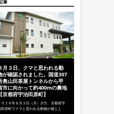
記事
８月３日、クマと思われる動
物が確認されました。国道307
号奥山田茶屋トンネルから甲
賀市に向かって約400mの農地
【京都府宇治田原町】
２０２６年８月３日（月）夕方、京都府宇
治田原町でクマと思われる動物が確
[...]