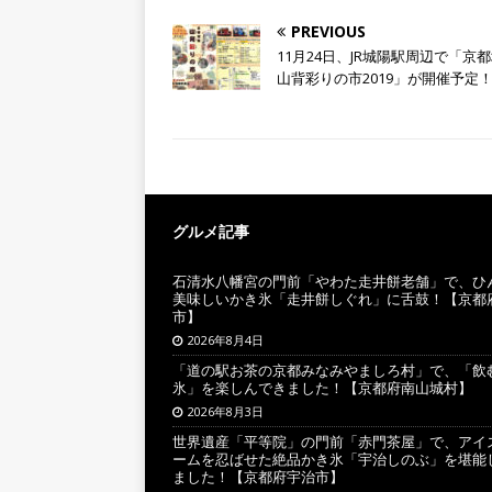
PREVIOUS
11月24日、JR城陽駅周辺で「京
山背彩りの市2019」が開催予定
グルメ記事
石清水八幡宮の門前「やわた走井餅老舗」で、ひ
美味しいかき氷「走井餅しぐれ」に舌鼓！【京都
市】
2026年8月4日
「道の駅お茶の京都みなみやましろ村」で、「飲
氷」を楽しんできました！【京都府南山城村】
2026年8月3日
世界遺産「平等院」の門前「赤門茶屋」で、アイ
ームを忍ばせた絶品かき氷「宇治しのぶ」を堪能
ました！【京都府宇治市】