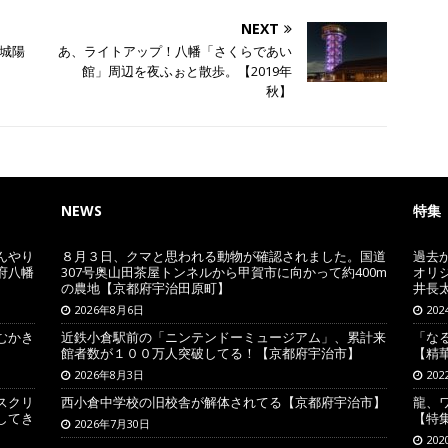
NEXT
都城陽
あ、ライトアップ！八幡「さくらであい
！
館」周辺を夜ふぉと散歩。【2019年
秋】
NEWS
特集
んやり
８月３日、クマと思われる動物が確認されました。国道
過去
府八幡
307号奥山田茶屋トンネルから甲賀市に向かって約400m
オリ
の農地【京都府宇治田原町】
井長
2026年8月6日
20
むかき
近鉄小倉駅前の「ニンテンドーミュージアム」、累計来
「な
館者数が１００万人突破してる！【京都府宇治市】
【精
2026年8月3日
20
スクリ
西小倉中学校の旧校舎が解体されてる【京都府宇治市】
龍、
してき
【特
2026年7月30日
20