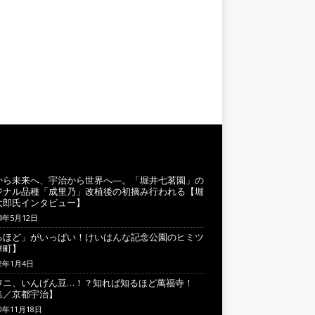
から未来へ、宇治から世界へ―。「堀井七茗園」の
ジナル品種「成里乃」改植後の初摘み行われる【堀
太郎氏インタビュー】
24年5月12日
るほど」がいっぱい！けいはんな記念公園のヒミツ
華町】
22年1月4日
ワニ、いんげん豆…！？知れば知るほど萬福寺！
集／京都宇治】
20年11月18日