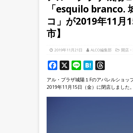
「esquilo bran
[ 2026年8月5日 ]
８月５日
／２０２６】
時事ネタ
コ」が2019年11
[ 2026年8月4日 ]
石清水八
市】
餅しぐれ」に舌鼓！【京都
[ 2026年8月6日 ]
８月３日
2019年11月21日
ALCO編集部
開店・
ルから甲賀市に向かって約4
F
X
Li
H
T
a
n
at
h
アル・プラザ城陽１Fのアパレルショップ「esq
c
e
e
r
2019年11月15日（金）に閉店しました
e
n
e
b
a
a
o
d
o
s
k