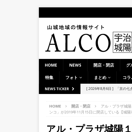
HOME
NEWS
開店・閉店
グ
特集
フォト
まとめ
コラ
[ 2026年8月6日 ]
「京の七夕
NEWS TICKER
【京都府宇治市／２０２６
HOME
開店・閉店
アル・プラザ城陽１F
[ 2026年8月6日 ]
8月8日
ンコ」が2019年11月15日に閉店している【城陽
り上がりそう！【京田辺市
アル・プラザ城陽１
ト