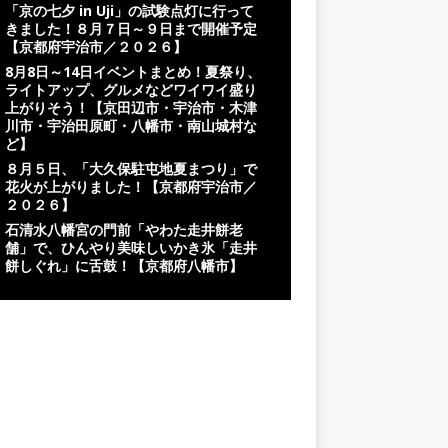
「京の七夕 in Uji」の試験点灯に行って
きました！８月７日～９日まで開催予定
【京都府宇治市／２０２６】
8月8日～14日イベントまとめ！夏祭り、
ライトアップ、グルメなどワイワイ盛り
上がりそう！【京田辺市・宇治市・木津
川市・宇治田原町・八幡市・南山城村な
ど】
８月５日、「大久保駐屯地夏まつり」で
花火が上がりました！【京都府宇治市／
２０２６】
石清水八幡宮の門前「やわた走井餅老
舗」で、ひんやり美味しいかき氷「走井
餅しぐれ」に舌鼓！【京都府八幡市】