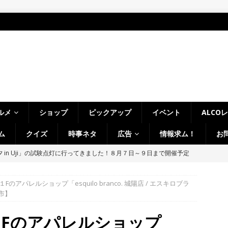
ルメ
ショップ
ピックアップ
イベント
ALCO
ム
クイズ
時事ネタ
広告
情報求ム！
お
 in Uji」の試験点灯に行ってきました！８月７日～９日まで開催予定
】
時事ネタ
のアパレルショップ「esquilo branco. 城陽店 / エスキロブラ
～14日イベントまとめ！夏祭り、ライトアップ、グルメなどワイワイ盛
市】
・宇治市・木津川市・宇治田原町・八幡市・南山城村など】
イベン
Fのアパレルショップ