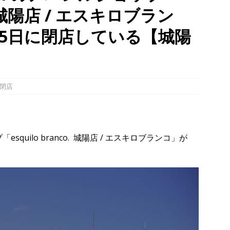
co. 城陽店 / エスキロブラン
、「大久保駐屯地夏まつり」で花火が上がりました！【京都府宇治市
月15日に閉店している【城陽
幡宮の門前「やわた走井餅老舗」で、ひんやり美味しいかき氷「走井
府八幡市】
グルメ
、クマと思われる動物が確認されました。国道307号奥山田茶屋トンネ
閉店
00mの農地【京都府宇治田原町】
NEWS
uilo branco. 城陽店 / エスキロブランコ」が
。