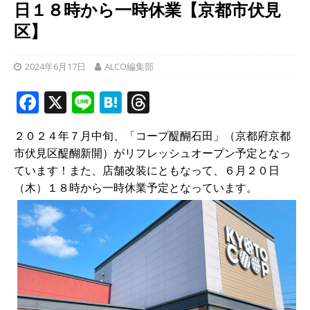
日１８時から一時休業【京都市伏見
区】
2024年6月17日
ALCO編集部
F
X
Li
H
T
a
n
at
h
２０２４年７月中旬、「コープ醍醐石田」（京都府京都
c
e
e
r
市伏見区醍醐新開）がリフレッシュオープン予定となっ
e
n
e
ています！また、店舗改装にともなって、６月２０日
b
a
a
（木）１８時から一時休業予定となっています。
o
d
o
s
k