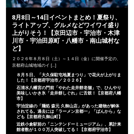
8月8日～14日イベントまとめ！夏祭り、
ライトアップ、グルメなどワイワイ盛り
上がりそう！【京田辺市・宇治市・木津
川市・宇治田原町・八幡市・南山城村な
ど】
２０２６年８月８日（土）～１４日（金）に開催予定の、
京都府山城地域のイ
[...]
８月５日、「大久保駐屯地夏まつり」で花火が上がりま
した！【京都府宇治市／２０２６】
石清水八幡宮の門前「やわた走井餅老舗」で、ひんやり
美味しいかき氷「走井餅しぐれ」に舌鼓！【京都府八幡
市】
宇治淀線の「麺処 森元 久御山店」があった建物が解体
されてる。過去には「ラーメン京都一」「ばんから」な
ども【京都府久御山町】
近鉄小倉駅前の「ニンテンドーミュージアム」、累計来
館者数が１００万人突破してる！【京都府宇治市】