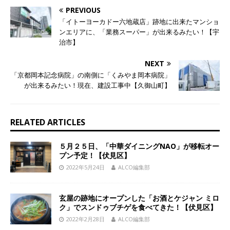
PREVIOUS
「イトーヨーカドー六地蔵店」跡地に出来たマンショ
ンエリアに、「業務スーパー」が出来るみたい！【宇
治市】
NEXT
「京都岡本記念病院」の南側に「くみやま岡本病院」
が出来るみたい！現在、建設工事中【久御山町】
RELATED ARTICLES
５月２５日、「中華ダイニングNAO」が移転オー
プン予定！【伏見区】
2022年5月24日
ALCO編集部
玄屋の跡地にオープンした「お酒とケジャン ミロ
ク」でスンドゥブチゲを食べてきた！【伏見区】
2022年2月28日
ALCO編集部