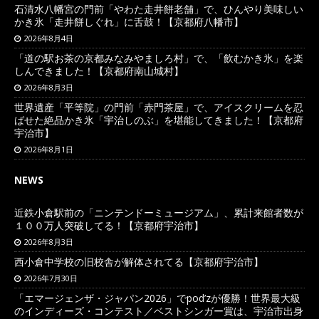
石清水八幡宮の門前「やわた走井餅老舗」で、ひんやり美味しい
かき氷「走井餅しぐれ」に舌鼓！【京都府八幡市】
2026年8月4日
「道の駅お茶の京都みなみやましろ村」で、「飲むかき氷」を楽
しんできました！【京都府南山城村】
2026年8月3日
世界遺産「平等院」の門前「赤門茶屋」で、アイスクリームを忍
ばせた絶品かき氷「宇治しのぶ」を堪能してきました！【京都府
宇治市】
2026年8月1日
NEWS
近鉄小倉駅前の「ニンテンドーミュージアム」、累計来館者数が
１００万人突破してる！【京都府宇治市】
2026年8月3日
西小倉中学校の旧校舎が解体されてる【京都府宇治市】
2026年7月30日
「エマージェンザ・ジャパン2026」でpod’zが優勝！世界最大級
のインディーズ・コンテスト／ベストシンガー賞は、宇治市出身